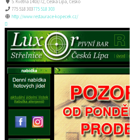
5. Května 1403/72, Česká Lípa, Česko
775 518 303
775 518 303
http://www.restaurace-kopecek.cz/