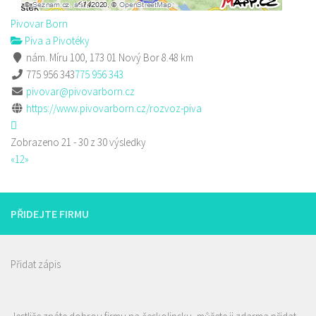
Pivovar Born
Piva a Pivotéky
nám. Míru 100, 173 01 Nový Bor
8.48 km
775 956 343
775 956 343
pivovar@pivovarborn.cz
https://www.pivovarborn.cz/rozvoz-piva
Zobrazeno 21 - 30 z 30 výsledky
«
1
2
»
PŘIDEJTE FIRMU
Přidat zápis