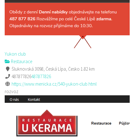
Yukon club
Restaurace
Šluknovská 3098, Česká Lípa, Česko
1.82 km
487877826
487877826
https://www.menicka.cz/540-yukon-club.html
rozvoz