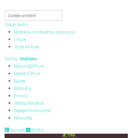
Získat Směry
Městskou hromadnou dopravou
Chůze
Jízda na kole
Sort by:
Ověřeno
Nejnovější První
Nejstarší První
Název
Náhodný
Provoz
Většina Recenze
Nejlépe Hodnocené
Nevyužitá
Seznam
Mřížka