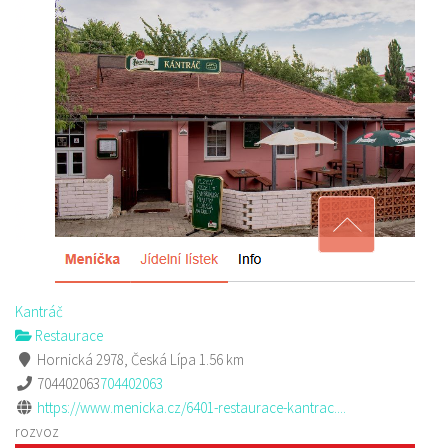
Kantráč
Restaurace
Hornická 2978, Česká Lípa
1.56 km
704402063
704402063
https://www.menicka.cz/6401-restaurace-kantrac....
rozvoz