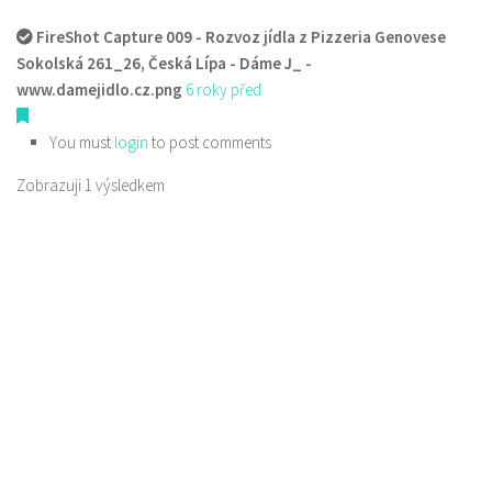
FireShot Capture 009 - Rozvoz jídla z Pizzeria Genovese
Sokolská 261_26, Česká Lípa - Dáme J_ -
www.damejidlo.cz.png
6 roky před
You must
login
to post comments
Zobrazuji 1 výsledkem