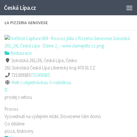
Česká Lípa.cz
Skip to content
LA PIZZERIA GENOVESE
Restaurace
Sokolská 261/26, Česká Lípa, Česko
261 Sokolská
Česká Lípa
Liberecký kraj
470 01
CZ
731009385
731009385
Web s objednávkou či nabídkou
prodej s sebou
Provoz
Vyzvednutí na výdejním místě, Dovezeme Vám domů
Co děláme
pizza, těstoviny