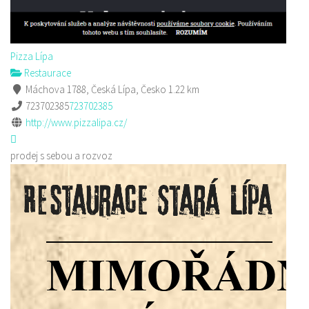
Pizza Lípa
Restaurace
Máchova 1788, Česká Lípa, Česko
1.22 km
723702385
723702385
http://www.pizzalipa.cz/
prodej s sebou a rozvoz