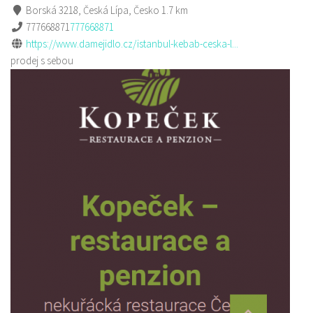
Borská 3218, Česká Lípa, Česko
1.7 km
777668871
777668871
https://www.damejidlo.cz/istanbul-kebab-ceska-l...
prodej s sebou