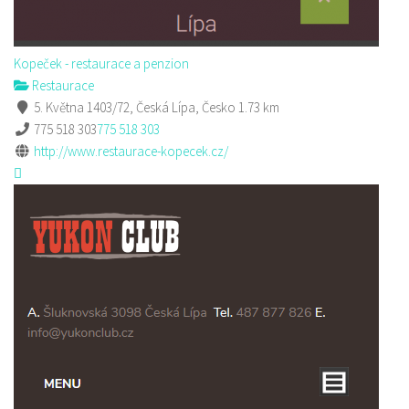
Kopeček - restaurace a penzion
Restaurace
5. Května 1403/72, Česká Lípa, Česko
1.73 km
775 518 303
775 518 303
http://www.restaurace-kopecek.cz/