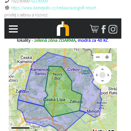
702150500
702150500
https://www.damejidlo.cz/restaurace-golf-resort...
prodej s sebou a rozvoz