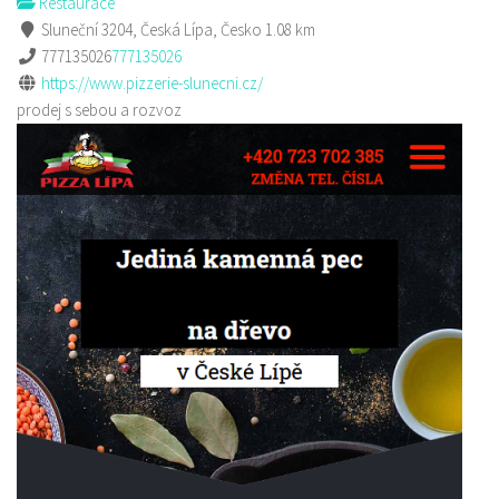
Restaurace
Sluneční 3204, Česká Lípa, Česko
1.08 km
777135026
777135026
https://www.pizzerie-slunecni.cz/
prodej s sebou a rozvoz