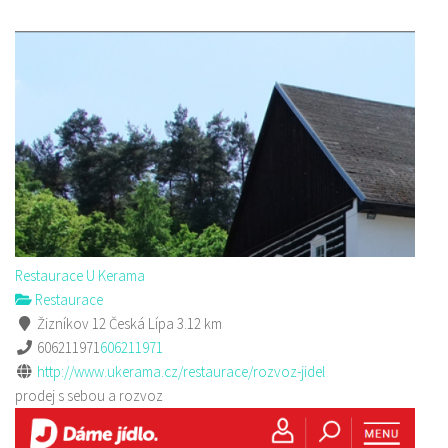
Restaurace U Kerama
Restaurace
Žizníkov 12 Česká Lípa
3.12 km
606211971
606211971
http://www.ukerama.cz/restaurace/rozvoz-jidel
prodej s sebou a rozvoz