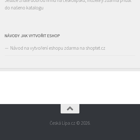
Jestliže znáte dobrou firmu na českolipsku, můžete ji zdarma přidat
do našeno katalogu
NÁVODY JAK VYTVOŘIT ESHOP
Návod na vytvoření eshopu zdarma na shoptet.cz
Česká Lípa.cz © 2026.