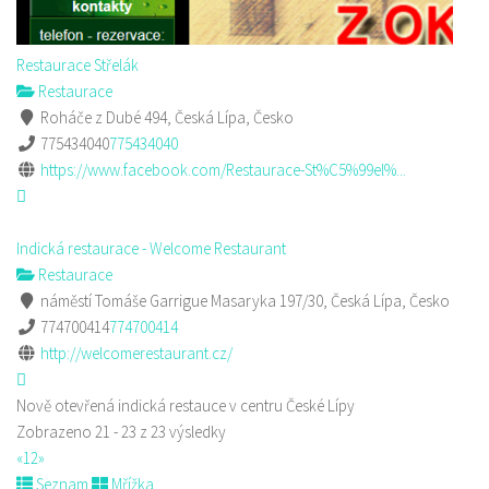
Restaurace Střelák
Restaurace
Roháče z Dubé 494, Česká Lípa, Česko
775434040
775434040
https://www.facebook.com/Restaurace-St%C5%99el%...
Indická restaurace - Welcome Restaurant
Restaurace
náměstí Tomáše Garrigue Masaryka 197/30, Česká Lípa, Česko
774700414
774700414
http://welcomerestaurant.cz/
Nově otevřená indická restauce v centru České Lípy
Zobrazeno 21 - 23 z 23 výsledky
«
1
2
»
Seznam
Mřížka