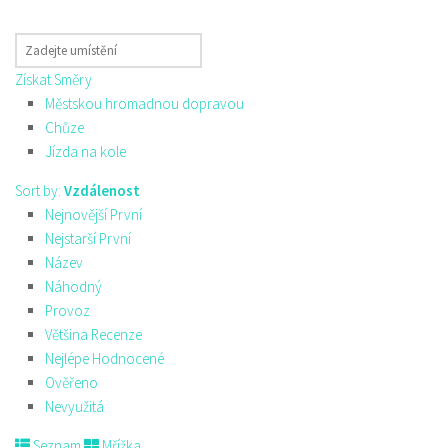
Získat Směry
Městskou hromadnou dopravou
Chůze
Jízda na kole
Sort by:
Vzdálenost
Nejnovější První
Nejstarší První
Název
Náhodný
Provoz
Většina Recenze
Nejlépe Hodnocené
Ověřeno
Nevyužitá
Seznam
Mřížka