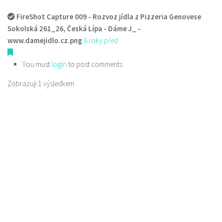
FireShot Capture 009 - Rozvoz jídla z Pizzeria Genovese
Sokolská 261_26, Česká Lípa - Dáme J_ -
www.damejidlo.cz.png
6 roky před
You must
login
to post comments
Zobrazuji 1 výsledkem