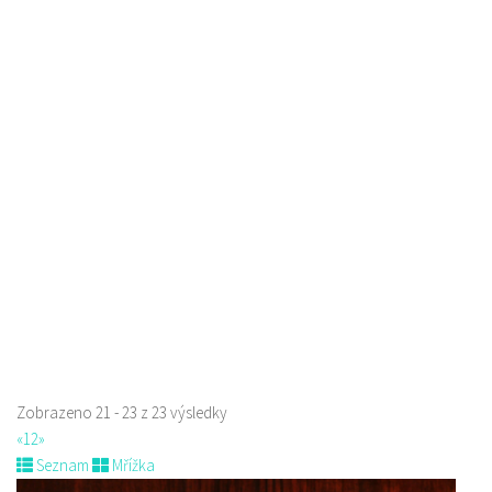
Restaurace U Kerama
Restaurace
Žizníkov 12 Česká Lípa
3.12 km
606211971
606211971
Web s objednávkou či nabídkou
prodej s sebou a rozvoz
Zobrazeno 21 - 23 z 23 výsledky
«
1
2
»
Seznam
Mřížka