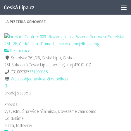
Česká Lípa.cz
Skip to content
LA PIZZERIA GENOVESE
Restaurace
Sokolská 261/26, Česká Lípa, Česko
261 Sokolská
Česká Lípa
Liberecký kraj
470 01
CZ
731009385
731009385
Web s objednávkou či nabídkou
prodej s sebou
Provoz
Vyzvednutí na výdejním místě, Dovezeme Vám domů
Co děláme
pizza, těstoviny