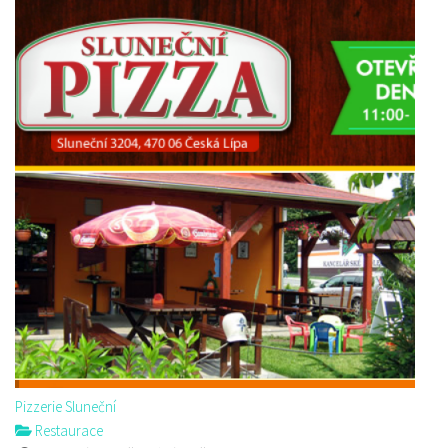
Golf Resort Pihel
Restaurace
Pihel 280 Česká Lípa
4.93 km
702150500
702150500
Web s objednávkou či nabídkou
prodej s sebou a rozvoz
Pizzerie Sluneční
Restaurace