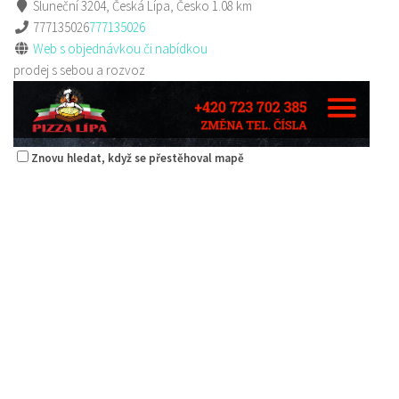
Sluneční 3204, Česká Lípa, Česko
1.08 km
777135026
777135026
Web s objednávkou či nabídkou
prodej s sebou a rozvoz
Znovu hledat, když se přestěhoval mapě