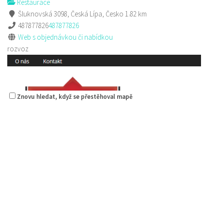
Restaurace
Šluknovská 3098, Česká Lípa, Česko
1.82 km
487877826
487877826
Web s objednávkou či nabídkou
rozvoz
Znovu hledat, když se přestěhoval mapě