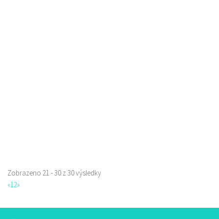
Pizza Lípa
Restaurace
Máchova 1788, Česká Lípa, Česko
1.22 km
723702385
723702385
Web s objednávkou či nabídkou
prodej s sebou a rozvoz
Zobrazeno 21 - 30 z 30 výsledky
«
1
2
»