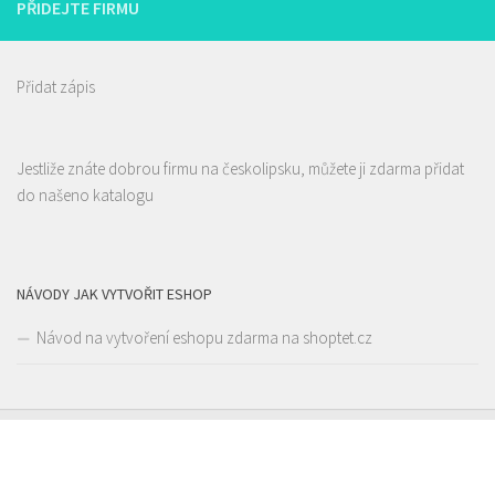
PŘIDEJTE FIRMU
Přidat zápis
Jestliže znáte dobrou firmu na českolipsku, můžete ji zdarma přidat
Restaurace Stará Lípa
do našeno katalogu
Restaurace
Liberecká 16, Stará Lípa, Česká Lípa, Česko
1.44 km
775322054
775322054
Web s objednávkou či nabídkou
NÁVODY JAK VYTVOŘIT ESHOP
rozvoz
Návod na vytvoření eshopu zdarma na shoptet.cz