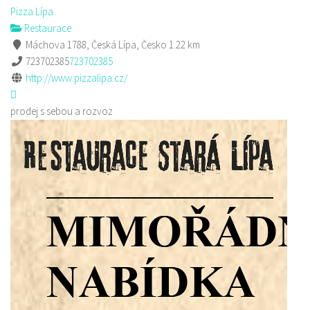
Pizza Lípa
Restaurace
Máchova 1788, Česká Lípa, Česko
1.22 km
723702385
723702385
http://www.pizzalipa.cz/
prodej s sebou a rozvoz