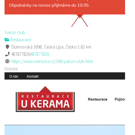
Yukon club
Restaurace
Šluknovská 3098, Česká Lípa, Česko
1.82 km
487877826
487877826
https://www.menicka.cz/540-yukon-club.html
rozvoz