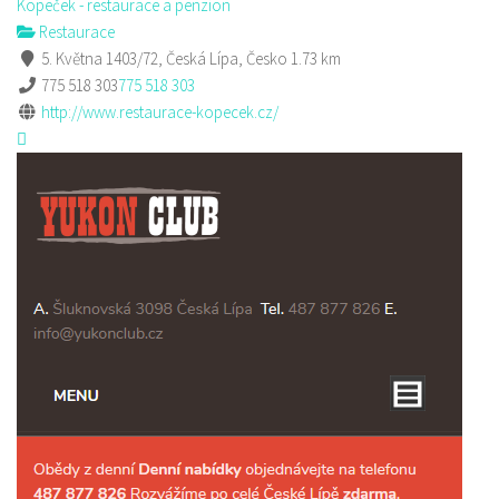
Kopeček - restaurace a penzion
Restaurace
5. Května 1403/72, Česká Lípa, Česko
1.73 km
775 518 303
775 518 303
http://www.restaurace-kopecek.cz/