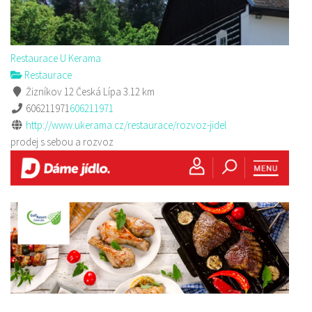
Restaurace U Kerama
Restaurace
Žizníkov 12 Česká Lípa
3.12 km
606211971
606211971
http://www.ukerama.cz/restaurace/rozvoz-jidel
prodej s sebou a rozvoz