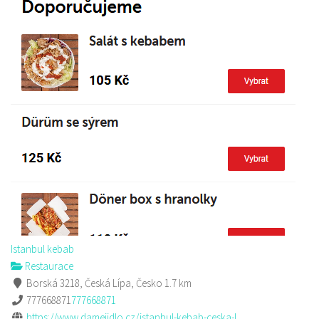
Istanbul kebab
Restaurace
Borská 3218, Česká Lípa, Česko
1.7 km
777668871
777668871
https://www.damejidlo.cz/istanbul-kebab-ceska-l...