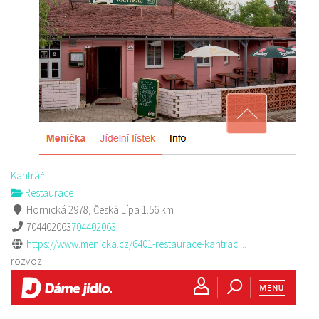
Kantráč
Restaurace
Hornická 2978, Česká Lípa
1.56 km
704402063
704402063
https://www.menicka.cz/6401-restaurace-kantrac....
rozvoz