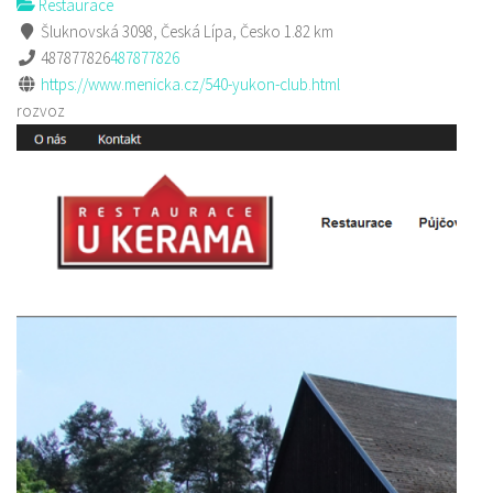
Restaurace
Šluknovská 3098, Česká Lípa, Česko
1.82 km
487877826
487877826
https://www.menicka.cz/540-yukon-club.html
rozvoz