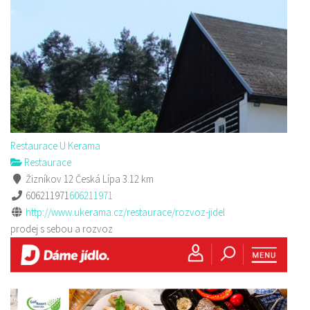
Restaurace U Kerama
Restaurace
Žizníkov 12 Česká Lípa
3.12 km
606211971
606211971
http://www.ukerama.cz/restaurace/rozvoz-jidel
prodej s sebou a rozvoz