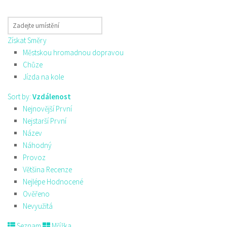
Získat Směry
Městskou hromadnou dopravou
Chůze
Jízda na kole
Sort by:
Vzdálenost
Nejnovější První
Nejstarší První
Název
Náhodný
Provoz
Většina Recenze
Nejlépe Hodnocené
Ověřeno
Nevyužitá
Seznam
Mřížka