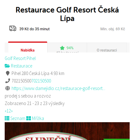
Golf Resort Pihel
Restaurace
Pihel 280 Česká Lípa
4.93 km
702150500
702150500
https://www.damejidlo.cz/restaurace-golf-resort...
prodej s sebou a rozvoz
Zobrazeno 21 - 23 z 23 výsledky
«
1
2
»
Seznam
Mřížka