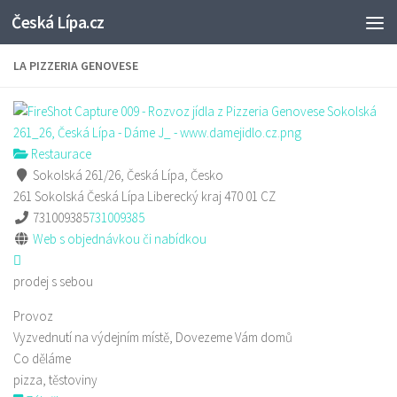
Česká Lípa.cz
Skip to content
LA PIZZERIA GENOVESE
Restaurace
Sokolská 261/26, Česká Lípa, Česko
261 Sokolská
Česká Lípa
Liberecký kraj
470 01
CZ
731009385
731009385
Web s objednávkou či nabídkou
prodej s sebou
Provoz
Vyzvednutí na výdejním místě, Dovezeme Vám domů
Co děláme
pizza, těstoviny