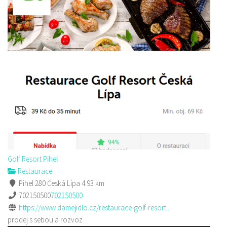
Golf Resort Pihel
Restaurace
Pihel 280 Česká Lípa
4.93 km
702150500
702150500
https://www.damejidlo.cz/restaurace-golf-resort...
prodej s sebou a rozvoz