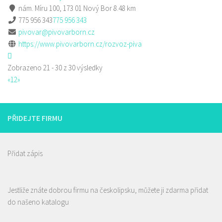
nám. Míru 100, 173 01 Nový Bor
8.48 km
775 956 343
775 956 343
pivovar@pivovarborn.cz
https://www.pivovarborn.cz/rozvoz-piva
Zobrazeno 21 - 30 z 30 výsledky
«
1
2
»
PŘIDEJTE FIRMU
Přidat zápis
Jestliže znáte dobrou firmu na českolipsku, můžete ji zdarma přidat
do našeno katalogu