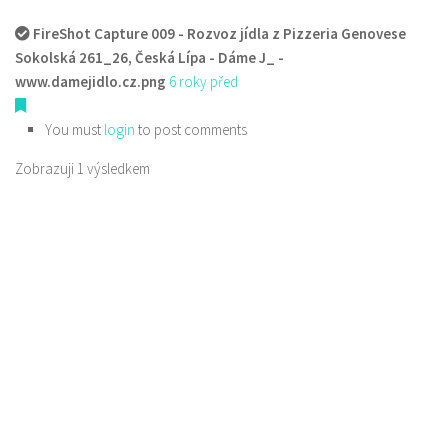
FireShot Capture 009 - Rozvoz jídla z Pizzeria Genovese
Sokolská 261_26, Česká Lípa - Dáme J_ -
www.damejidlo.cz.png
6 roky před
You must
login
to post comments
Zobrazuji 1 výsledkem