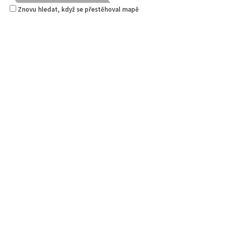
Znovu hledat, když se přestěhoval mapě
Pizza Diego
Restaurace
Na Nivách 3176, Česká Lípa, Česko
775667788
775667788
Web s objednávkou či nabídkou
rozvoz
Mertlík.eu
Pneuservisy
Svárovská 3409, Česká Lípa, Česko
0.89 km
602 138 777
602 138 777
servis@mertlik.eu