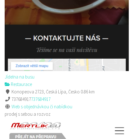
Sushi bar
Restaurace
Sokolská 264 Česká Lípa
606849413
606849413
Web s objednávkou či nabídkou
prodej s sebou
Jídelna na busu
Restaurace
Konopeova 2723, Česká Lípa, Česko
0.86 km
737684917
737684917
Web s objednávkou či nabídkou
prodej s sebou a rozvoz