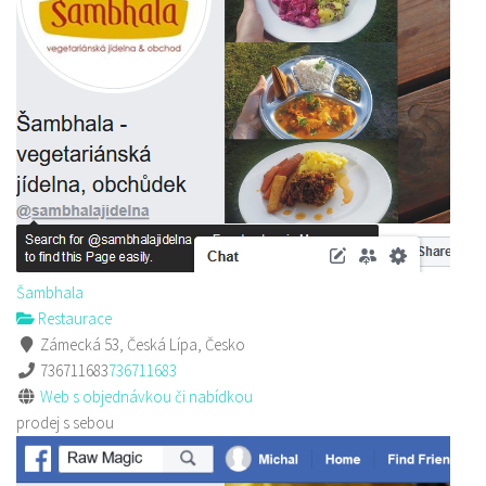
Šambhala
Restaurace
Zámecká 53, Česká Lípa, Česko
736711683
736711683
Web s objednávkou či nabídkou
prodej s sebou