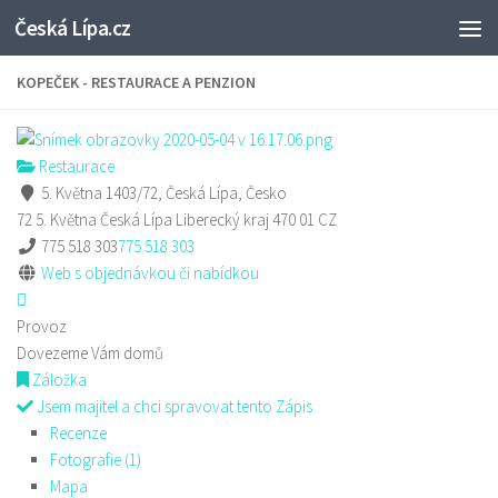
Česká Lípa.cz
Skip to content
KOPEČEK - RESTAURACE A PENZION
Restaurace
5. Května 1403/72, Česká Lípa, Česko
72 5. Května
Česká Lípa
Liberecký kraj
470 01
CZ
775 518 303
775 518 303
Web s objednávkou či nabídkou
Provoz
Dovezeme Vám domů
Záložka
Jsem majitel a chci spravovat tento Zápis
Recenze
Fotografie (1)
Mapa