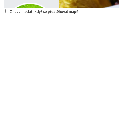
Znovu hledat, když se přestěhoval mapě
Raw magie
Restaurace
Paní Zdislavy 298/1, Česká Lípa, Česko
778529668
778529668