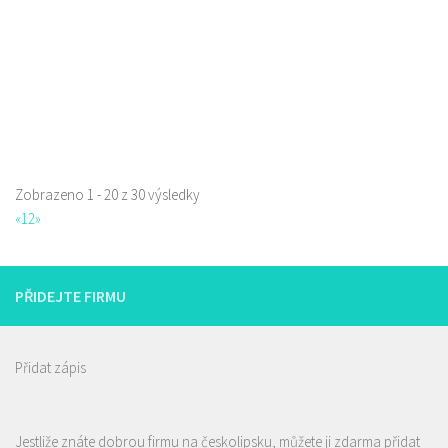
Web s objednávkou či nabídkou
Zobrazeno 1 - 20 z 30 výsledky
La pizzeria Genovese
«
1
2
»
Restaurace
Sokolská 261/26, Česká Lípa, Česko
731009385
731009385
PŘIDEJTE FIRMU
Web s objednávkou či nabídkou
prodej s sebou
Přidat zápis
Jestliže znáte dobrou firmu na českolipsku, můžete ji zdarma přidat