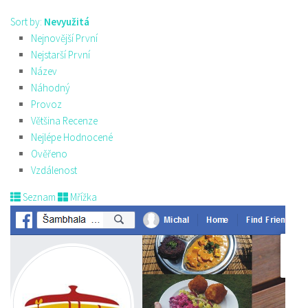
Sort by:
Nevyužitá
Nejnovější První
Nejstarší První
Název
Náhodný
Provoz
Většina Recenze
Nejlépe Hodnocené
Ověřeno
Vzdálenost
Seznam
Mřížka