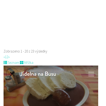
prodej s sebou
Zobrazeno 1 - 20 z 23 výsledky
«
1
2
»
Seznam
Mřížka