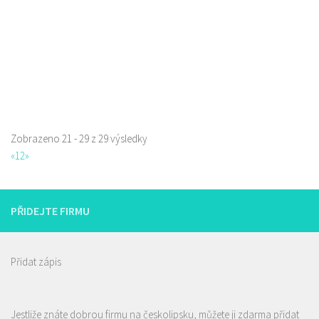
rozvoz
Zobrazeno 21 - 29 z 29 výsledky
«
1
2
»
PŘIDEJTE FIRMU
Přidat zápis
Jestliže znáte dobrou firmu na českolipsku, můžete ji zdarma přidat