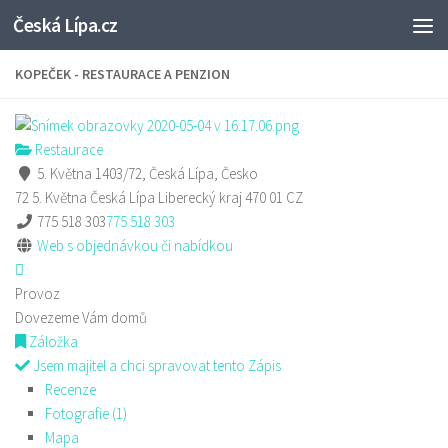
Česká Lípa.cz
Skip to content
KOPEČEK - RESTAURACE A PENZION
Restaurace
5. Května 1403/72, Česká Lípa, Česko
72 5. Května
Česká Lípa
Liberecký kraj
470 01
CZ
775 518 303
775 518 303
Web s objednávkou či nabídkou
Provoz
Dovezeme Vám domů
Záložka
Jsem majitel a chci spravovat tento Zápis
Recenze
Fotografie (1)
Mapa