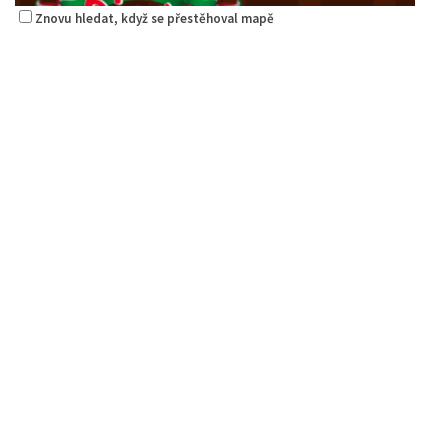
Znovu hledat, když se přestěhoval mapě
Pizza Diego
Restaurace
Na Nivách 3176, Česká Lípa, Česko
2.21 km
775667788
775667788
Web s objednávkou či nabídkou