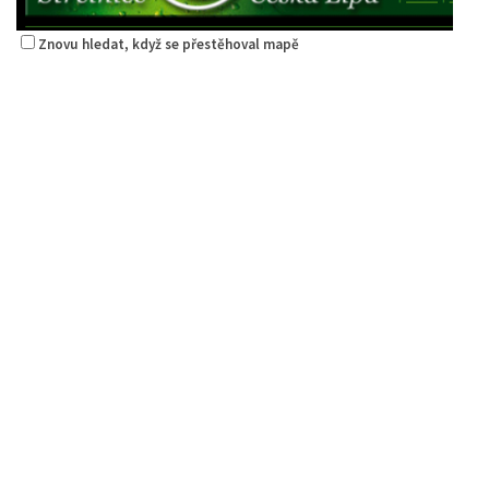
Znovu hledat, když se přestěhoval mapě
Restaurace Střelák
Restaurace
Roháče z Dubé 494, Česká Lípa, Česko
775434040
775434040
Web s objednávkou či nabídkou