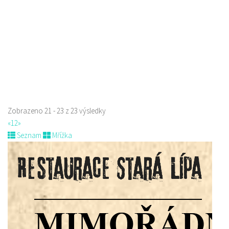
Indická restaurace - Welcome Restaurant
Restaurace
náměstí Tomáše Garrigue Masaryka 197/30, Česká Lípa, Česko
774700414
774700414
Web s objednávkou či nabídkou
Nově otevřená indická restauce v centru České Lípy
Zobrazeno 21 - 23 z 23 výsledky
«
1
2
»
Seznam
Mřížka