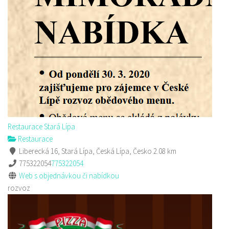
Restaurace Stará Lípa
Restaurace
Liberecká 16, Stará Lípa, Česká Lípa, Česko
2.08 km
775322054
775322054
Web s objednávkou či nabídkou
rozvoz