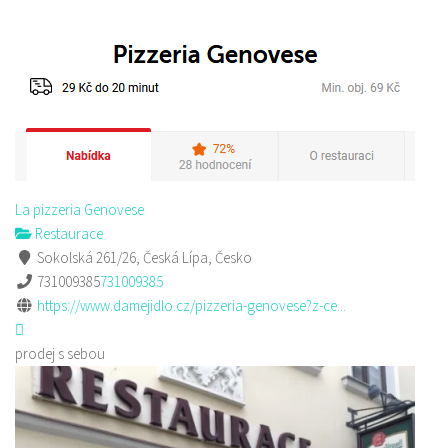
La pizzeria Genovese
Restaurace
Sokolská 261/26, Česká Lípa, Česko
731009385
731009385
https://www.damejidlo.cz/pizzeria-genovese?z-ce...
prodej s sebou