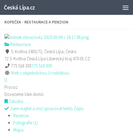
Česká Lípa.cz
Skip to content
KOPEČEK - RESTAURACE A PENZION
Restaurace
5. Května 1403/72, Česká Lípa, Česko
72 5. Května
Česká Lípa
Liberecký kraj
470 01
CZ
775 518 303
775 518 303
Web s objednávkou či nabídkou
Provoz
Dovezeme Vám domů
Záložka
Jsem majitel a chci spravovat tento Zápis
Recenze
Fotografie (1)
Mapa