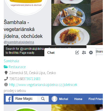
Šambhala
Restaurace
Zámecká 53, Česká Lípa, Česko
736711683
736711683
http://www.vegetarianskajidelna.cz/jidelnicek
prodej s sebou