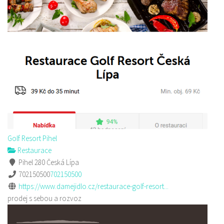
Golf Resort Pihel
Restaurace
Pihel 280 Česká Lípa
702150500
702150500
https://www.damejidlo.cz/restaurace-golf-resort...
prodej s sebou a rozvoz