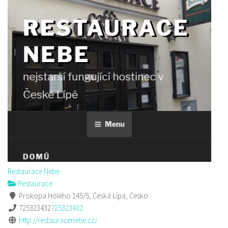
Restaurace Nebe
Restaurace
Prokopa Holého 145/5, Česká Lípa, Česko
725323432
725323432
http://restauracenebe.cz/