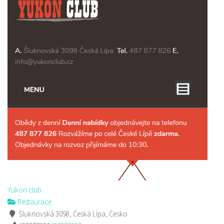
Yukon club
Restaurace
Šluknovská 3098, Česká Lípa, Česko