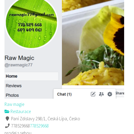
Raw magie
Restaurace
Paní Zdislavy 298/1, Česká Lípa, Česko
778529668
778529668
prodej s sebou