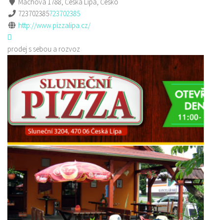
Máchova 1788, Česká Lípa, Česko
723702385
723702385
http://www.pizzalipa.cz/
prodej s sebou a rozvoz