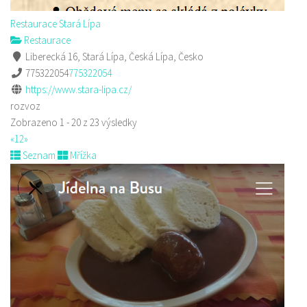
Restaurace Stará Lípa
Restaurace
Liberecká 16, Stará Lípa, Česká Lípa, Česko
775322054
775322054
https://www.stara-lipa.cz/
rozvoz
Zobrazeno 1 - 20 z 23 výsledky
«
1
2
»
Seznam
Mřížka