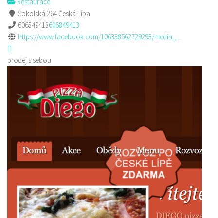
Restaurace
Sokolská 264 Česká Lípa
606849413
606849413
https://www.facebook.com/106338562729293/media_...
prodej s sebou