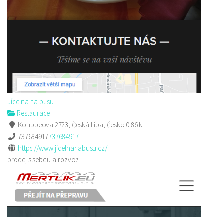
Jídelna na busu
Restaurace
Konopeova 2723, Česká Lípa, Česko
0.86 km
737684917
737684917
https://www.jidelnanabusu.cz/
prodej s sebou a rozvoz