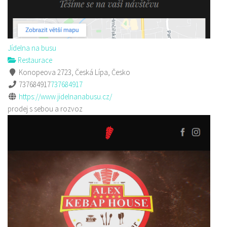
Jídelna na busu
Restaurace
Konopeova 2723, Česká Lípa, Česko
737684917
737684917
https://www.jidelnanabusu.cz/
prodej s sebou a rozvoz