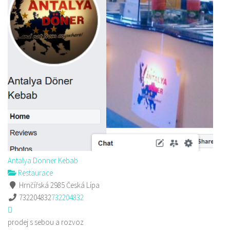
Antalya Donner Kebab
Restaurace
Hrnčířská 2985 Česká Lípa
732204832
732204832
prodej s sebou a rozvoz