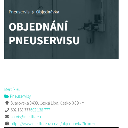
Mertlík.eu
Pneuservisy
Svárovská 3409, Česká Lípa, Česko
0.89 km
602 138 777
602 138 777
servis@mertlik.eu
https://www.mertlik.eu/servis/objednavka?from=r...