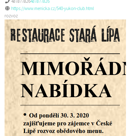
487877826
487877826
https://www.menicka.cz/540-yukon-club.html
rozvoz