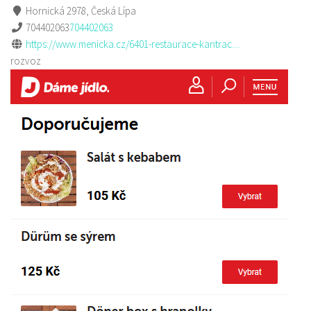
Hornická 2978, Česká Lípa
704402063
704402063
https://www.menicka.cz/6401-restaurace-kantrac....
rozvoz