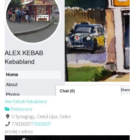
Alex Kebab Kebabland
Restaurace
U Synagogy, Česká Lípa, Česko
776336307
776336307
prodej s sebou