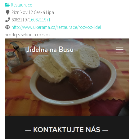
Restaurace
Žizníkov 12 Česká Lípa
606211971
606211971
http://www.ukerama.cz/restaurace/rozvoz-jidel
prodej s sebou a rozvoz