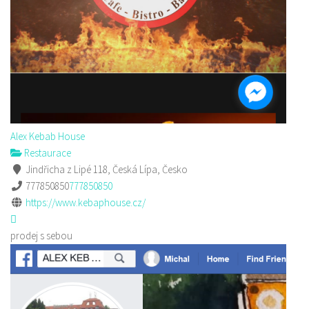
Alex Kebab House
Restaurace
Jindřicha z Lipé 118, Česká Lípa, Česko
777850850
777850850
https://www.kebaphouse.cz/
prodej s sebou