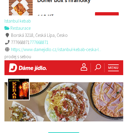
Istanbul kebab
Restaurace
Borská 3218, Česká Lípa, Česko
777668871
777668871
https://www.damejidlo.cz/istanbul-kebab-ceska-l...
prodej s sebou