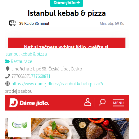
Istanbul kebab & pizza
Restaurace
Jindřicha z Lipé 98, Česká Lípa, Česko
777668871
777668871
https://www.damejidlo.cz/istanbul-kebab-pizza?c...
prodej s sebou