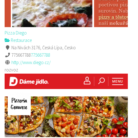
Pizza Diego
Restaurace
Na Nivách 3176, Česká Lípa, Česko
775667788
775667788
http://www.diego.cz/
rozvoz