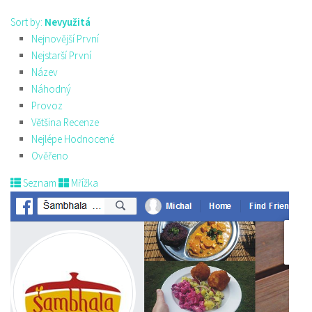
Sort by:
Nevyužitá
Nejnovější První
Nejstarší První
Název
Náhodný
Provoz
Většina Recenze
Nejlépe Hodnocené
Ověřeno
Seznam
Mřížka