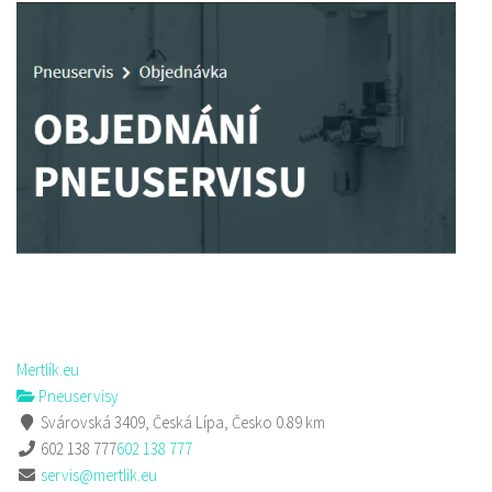
Mertlík.eu
Pneuservisy
Svárovská 3409, Česká Lípa, Česko
0.89 km
602 138 777
602 138 777
servis@mertlik.eu