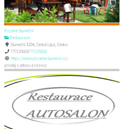
Pizzerie Sluneční
Restaurace
Sluneční 3204, Česká Lípa, Česko
777135026
777135026
https://www.pizzerie-slunecni.cz/
prodej s sebou a rozvoz