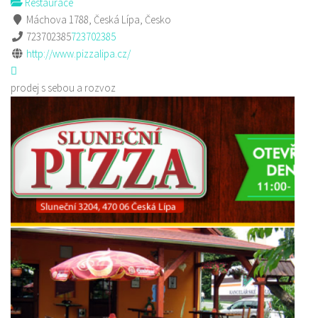
Restaurace
Máchova 1788, Česká Lípa, Česko
723702385
723702385
http://www.pizzalipa.cz/
prodej s sebou a rozvoz