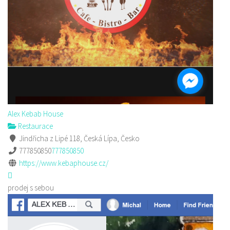
Alex Kebab House
Restaurace
Jindřicha z Lipé 118, Česká Lípa, Česko
777850850
777850850
https://www.kebaphouse.cz/
prodej s sebou