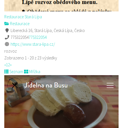
Restaurace Stará Lípa
Restaurace
Liberecká 16, Stará Lípa, Česká Lípa, Česko
775322054
775322054
https://www.stara-lipa.cz/
rozvoz
Zobrazeno 1 - 20 z 23 výsledky
«
1
2
»
Seznam
Mřížka