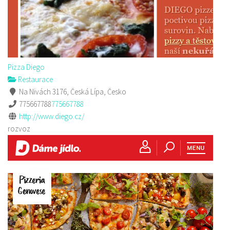
Pizza Diego
Restaurace
Na Nivách 3176, Česká Lípa, Česko
775667788
775667788
http://www.diego.cz/
rozvoz