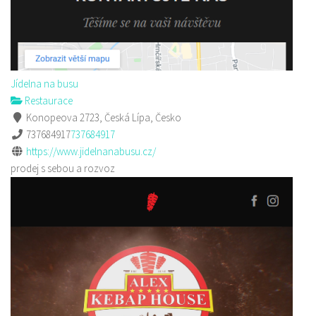
Jídelna na busu
Restaurace
Konopeova 2723, Česká Lípa, Česko
737684917
737684917
https://www.jidelnanabusu.cz/
prodej s sebou a rozvoz