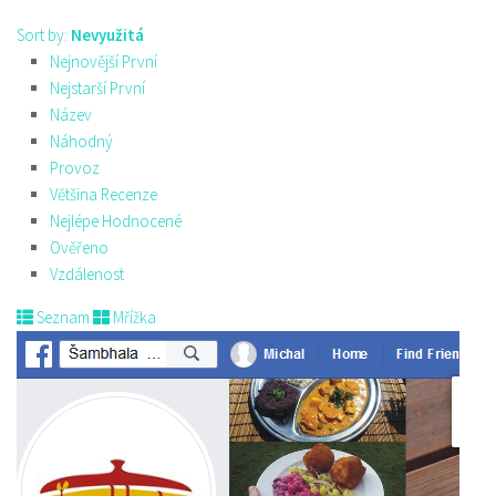
Sort by:
Nevyužitá
Nejnovější První
Nejstarší První
Název
Náhodný
Provoz
Většina Recenze
Nejlépe Hodnocené
Ověřeno
Vzdálenost
Seznam
Mřížka