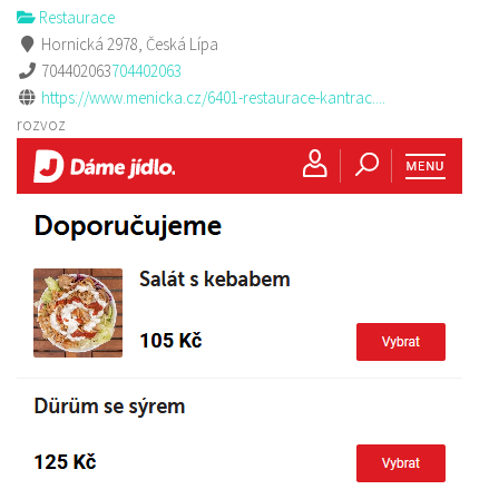
Restaurace
Hornická 2978, Česká Lípa
704402063
704402063
https://www.menicka.cz/6401-restaurace-kantrac....
rozvoz