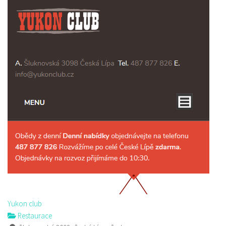
Yukon club
Restaurace