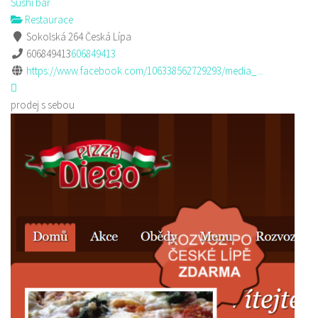
Sushi bar
Restaurace
Sokolská 264 Česká Lípa
606849413
606849413
https://www.facebook.com/106338562729293/media_...
prodej s sebou