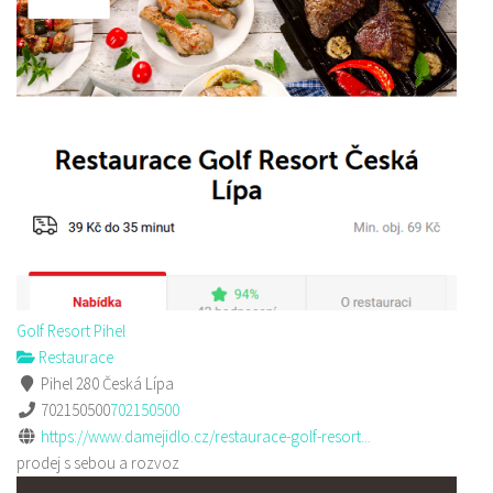
Golf Resort Pihel
Restaurace
Pihel 280 Česká Lípa
702150500
702150500
https://www.damejidlo.cz/restaurace-golf-resort...
prodej s sebou a rozvoz