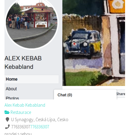
Alex Kebab Kebabland
Restaurace
U Synagogy, Česká Lípa, Česko
776336307
776336307
prodej s sebou