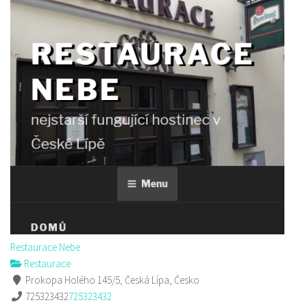
Restaurace Nebe
Restaurace
Prokopa Holého 145/5, Česká Lípa, Česko
725323432
725323432