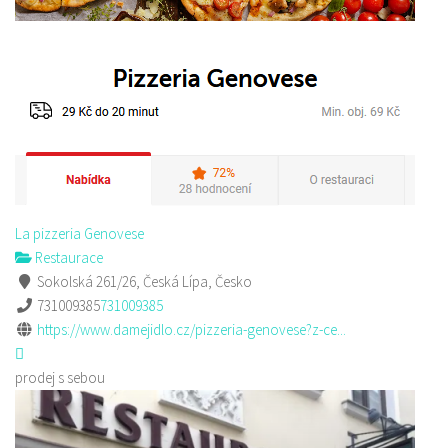
La pizzeria Genovese
Restaurace
Sokolská 261/26, Česká Lípa, Česko
731009385
731009385
https://www.damejidlo.cz/pizzeria-genovese?z-ce...
prodej s sebou