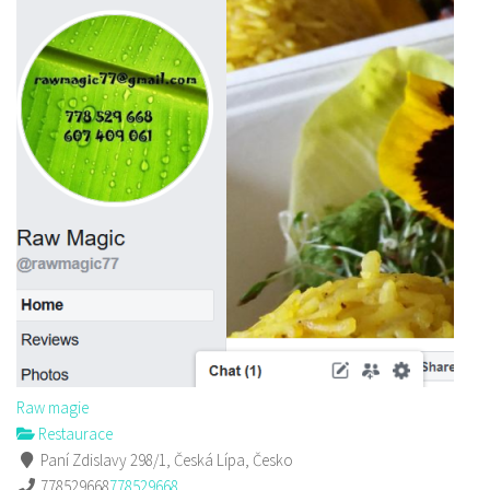
Raw magie
Restaurace
Paní Zdislavy 298/1, Česká Lípa, Česko
778529668
778529668