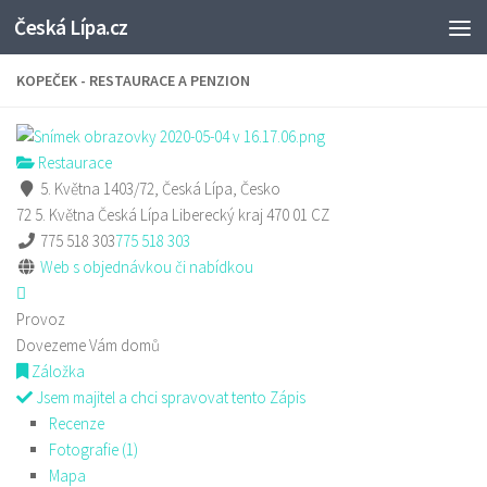
Česká Lípa.cz
Skip to content
KOPEČEK - RESTAURACE A PENZION
Restaurace
5. Května 1403/72, Česká Lípa, Česko
72 5. Května
Česká Lípa
Liberecký kraj
470 01
CZ
775 518 303
775 518 303
Web s objednávkou či nabídkou
Provoz
Dovezeme Vám domů
Záložka
Jsem majitel a chci spravovat tento Zápis
Recenze
Fotografie (1)
Mapa