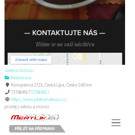
Jídelna na busu
Restaurace
Konopeova 2723, Česká Lípa, Česko
0.86 km
737684917
737684917
https://www.jidelnanabusu.cz/
prodej s sebou a rozvoz