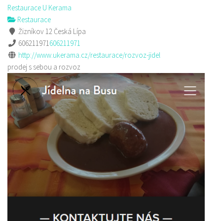
Restaurace U Kerama
Restaurace
Žizníkov 12 Česká Lípa
606211971
606211971
http://www.ukerama.cz/restaurace/rozvoz-jidel
prodej s sebou a rozvoz