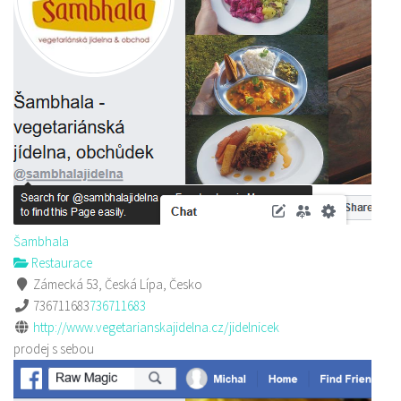
Šambhala
Restaurace
Zámecká 53, Česká Lípa, Česko
736711683
736711683
http://www.vegetarianskajidelna.cz/jidelnicek
prodej s sebou