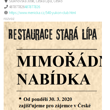
Šluknovská 3098, Česká Lípa, Česko
487877826
487877826
https://www.menicka.cz/540-yukon-club.html
rozvoz