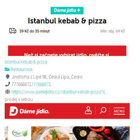
Istanbul kebab & pizza
Restaurace
Jindřicha z Lipé 98, Česká Lípa, Česko
777668871
777668871
https://www.damejidlo.cz/istanbul-kebab-pizza?c...
prodej s sebou