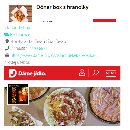
Istanbul kebab
Restaurace
Borská 3218, Česká Lípa, Česko
777668871
777668871
https://www.damejidlo.cz/istanbul-kebab-ceska-l...
prodej s sebou