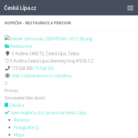
Česká Lípa.cz
Skip to content
KOPEČEK - RESTAURACE A PENZION
Restaurace
5. Května 1403/72, Česká Lípa, Česko
72 5. Května
Česká Lípa
Liberecký kraj
470 01
CZ
775 518 303
775 518 303
Web s objednávkou či nabídkou
Provoz
Dovezeme Vám domů
Záložka
Jsem majitel a chci spravovat tento Zápis
Recenze
Fotografie (1)
Mapa