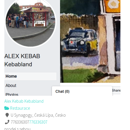
Alex Kebab Kebabland
Restaurace
U Synagogy, Česká Lípa, Česko
776336307
776336307
prodej s sebou