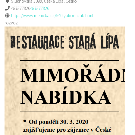
Šluknovská 3098, Česká Lípa, Česko
487877826
487877826
https://www.menicka.cz/540-yukon-club.html
rozvoz