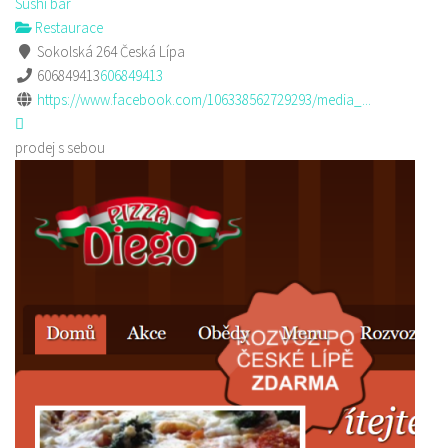
Sushi bar
Restaurace
Sokolská 264 Česká Lípa
606849413
606849413
https://www.facebook.com/106338562729293/media_...
prodej s sebou