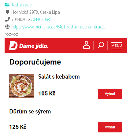
Restaurace
Hornická 2978, Česká Lípa
704402063
704402063
https://www.menicka.cz/6401-restaurace-kantrac....
rozvoz