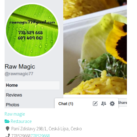
Raw magie
Restaurace
Paní Zdislavy 298/1, Česká Lípa, Česko
778529668
778529668