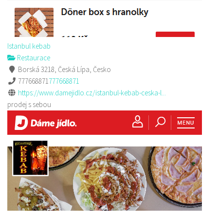
Istanbul kebab
Restaurace
Borská 3218, Česká Lípa, Česko
777668871
777668871
https://www.damejidlo.cz/istanbul-kebab-ceska-l...
prodej s sebou