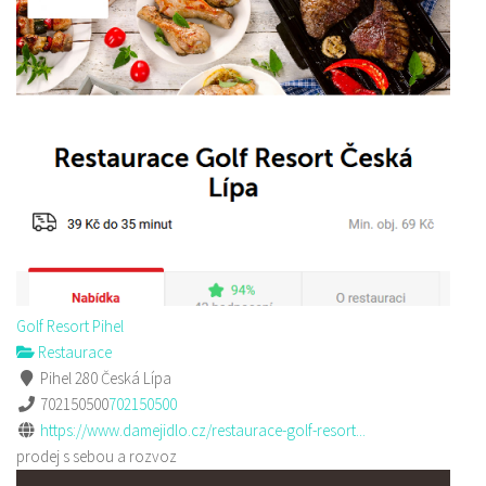
Golf Resort Pihel
Restaurace
Pihel 280 Česká Lípa
702150500
702150500
https://www.damejidlo.cz/restaurace-golf-resort...
prodej s sebou a rozvoz