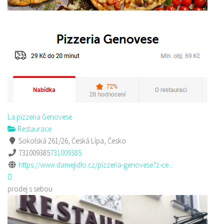
La pizzeria Genovese
Restaurace
Sokolská 261/26, Česká Lípa, Česko
731009385
731009385
https://www.damejidlo.cz/pizzeria-genovese?z-ce...
prodej s sebou