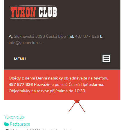
Yukon club
Restaurace