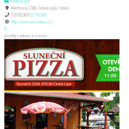
Restaurace
Máchova 1788, Česká Lípa, Česko
723702385
723702385
http://www.pizzalipa.cz/
prodej s sebou a rozvoz