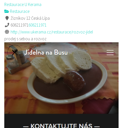
Restaurace U Kerama
Restaurace
Žizníkov 12 Česká Lípa
606211971
606211971
http://www.ukerama.cz/restaurace/rozvoz-jidel
prodej s sebou a rozvoz