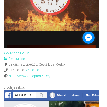
Alex Kebab House
Restaurace
Jindřicha z Lipé 118, Česká Lípa, Česko
777850850
777850850
https://www.kebaphouse.cz/
prodej s sebou