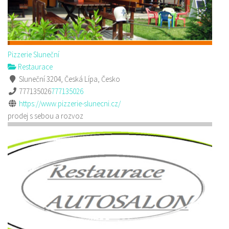
Pizzerie Sluneční
Restaurace
Sluneční 3204, Česká Lípa, Česko
777135026
777135026
https://www.pizzerie-slunecni.cz/
prodej s sebou a rozvoz