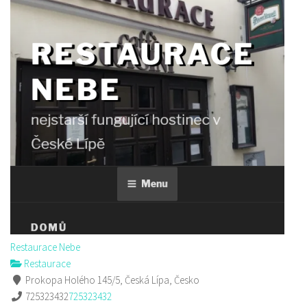
Restaurace Nebe
Restaurace
Prokopa Holého 145/5, Česká Lípa, Česko
725323432
725323432