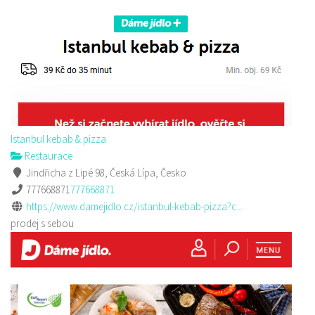
Istanbul kebab & pizza
Restaurace
Jindřicha z Lipé 98, Česká Lípa, Česko
777668871
777668871
https://www.damejidlo.cz/istanbul-kebab-pizza?c...
prodej s sebou