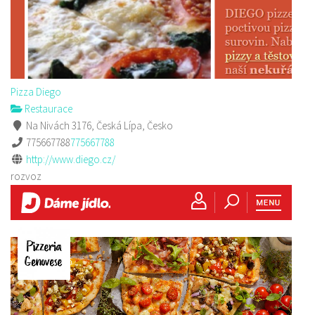
Pizza Diego
Restaurace
Na Nivách 3176, Česká Lípa, Česko
775667788
775667788
http://www.diego.cz/
rozvoz