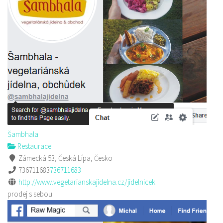
Šambhala
Restaurace
Zámecká 53, Česká Lípa, Česko
736711683
736711683
http://www.vegetarianskajidelna.cz/jidelnicek
prodej s sebou