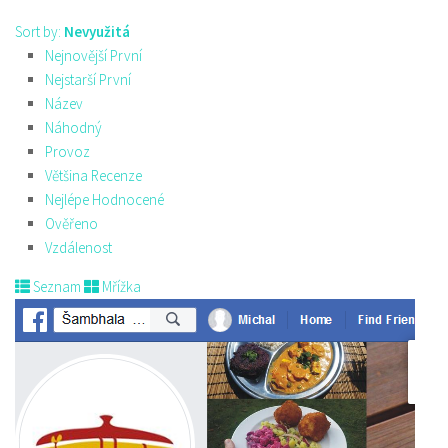
Sort by:
Nevyužitá
Nejnovější První
Nejstarší První
Název
Náhodný
Provoz
Většina Recenze
Nejlépe Hodnocené
Ověřeno
Vzdálenost
Seznam
Mřížka