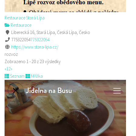
Restaurace Stará Lípa
Restaurace
Liberecká 16, Stará Lípa, Česká Lípa, Česko
775322054
775322054
https://www.stara-lipa.cz/
rozvoz
Zobrazeno 1 - 20 z 23 výsledky
«
1
2
»
Seznam
Mřížka