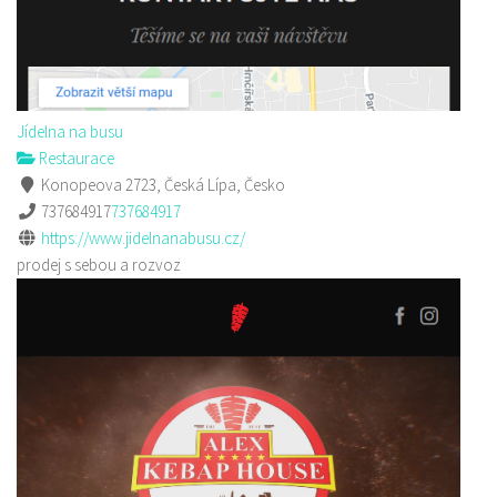
Jídelna na busu
Restaurace
Konopeova 2723, Česká Lípa, Česko
737684917
737684917
https://www.jidelnanabusu.cz/
prodej s sebou a rozvoz