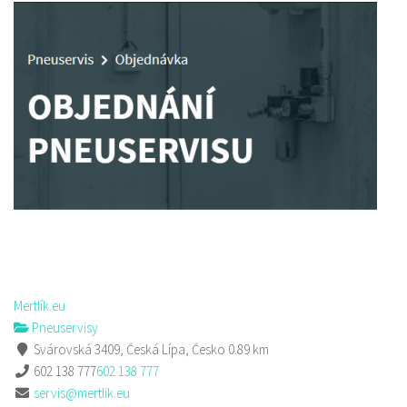
Mertlík.eu
Pneuservisy
Svárovská 3409, Česká Lípa, Česko
0.89 km
602 138 777
602 138 777
servis@mertlik.eu