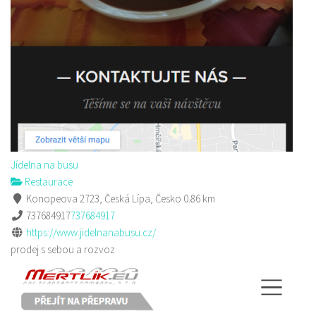
Jídelna na busu
Restaurace
Konopeova 2723, Česká Lípa, Česko
0.86 km
737684917
737684917
https://www.jidelnanabusu.cz/
prodej s sebou a rozvoz