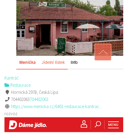
Kantráč
Restaurace
Hornická 2978, Česká Lípa
704402063
704402063
https://www.menicka.cz/6401-restaurace-kantrac....
rozvoz