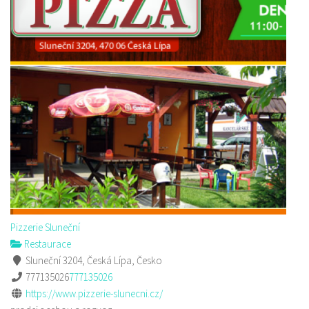
Pizzerie Sluneční
Restaurace
Sluneční 3204, Česká Lípa, Česko
777135026
777135026
https://www.pizzerie-slunecni.cz/