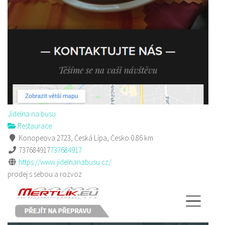
Jídelna na busu
Restaurace
Konopeova 2723, Česká Lípa, Česko
0.86 km
737684917
737684917
https://www.jidelnanabusu.cz/
prodej s sebou a rozvoz