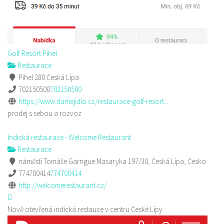
Golf Resort Pihel
Restaurace
Pihel 280 Česká Lípa
702150500
702150500
https://www.damejidlo.cz/restaurace-golf-resort...
prodej s sebou a rozvoz
Indická restaurace - Welcome Restaurant
Restaurace
náměstí Tomáše Garrigue Masaryka 197/30, Česká Lípa, Česko
774700414
774700414
http://welcomerestaurant.cz/
Nově otevřená indická restauce v centru České Lípy