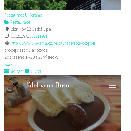
Restaurace U Kerama
Restaurace
Žizníkov 12 Česká Lípa
606211971
606211971
http://www.ukerama.cz/restaurace/rozvoz-jidel
prodej s sebou a rozvoz
Zobrazeno 1 - 20 z 23 výsledky
«
1
2
»
Seznam
Mřížka