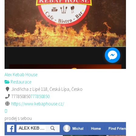
Alex Kebab House
Restaurace
Jindřicha z Lipé 118, Česká Lípa, Česko
777850850
777850850
https://www.kebaphouse.cz/
prodej s sebou