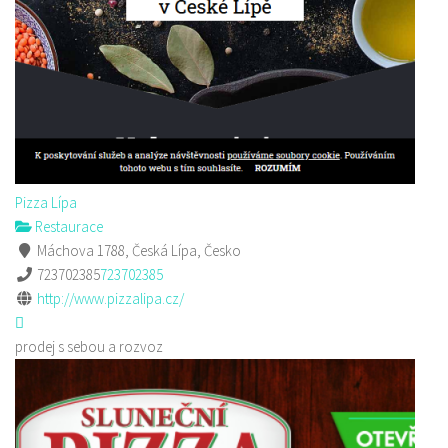
Pizza Lípa
Restaurace
Máchova 1788, Česká Lípa, Česko
723702385
723702385
http://www.pizzalipa.cz/
prodej s sebou a rozvoz