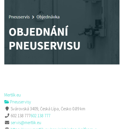
Mertlík.eu
Pneuservisy
Svárovská 3409, Česká Lípa, Česko
0.89 km
602 138 777
602 138 777
servis@mertlik.eu