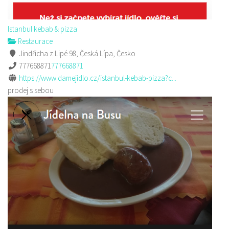
Istanbul kebab & pizza
Restaurace
Jindřicha z Lipé 98, Česká Lípa, Česko
777668871
777668871
https://www.damejidlo.cz/istanbul-kebab-pizza?c...
prodej s sebou