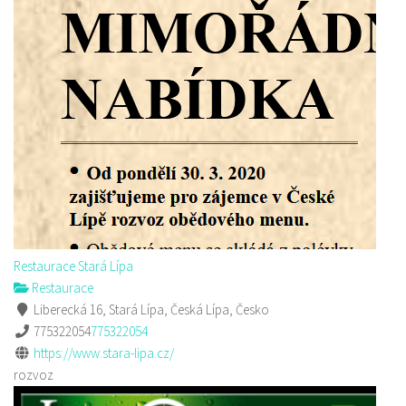
Restaurace Stará Lípa
Restaurace
Liberecká 16, Stará Lípa, Česká Lípa, Česko
775322054
775322054
https://www.stara-lipa.cz/
rozvoz