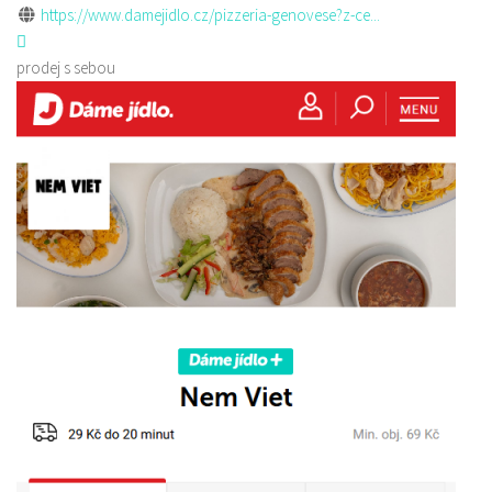
https://www.damejidlo.cz/pizzeria-genovese?z-ce...
prodej s sebou