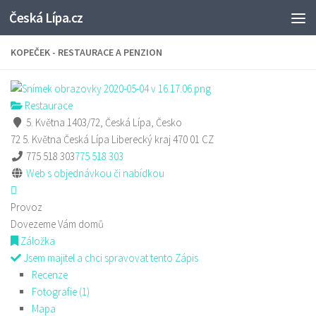
Česká Lípa.cz
Skip to content
KOPEČEK - RESTAURACE A PENZION
Restaurace
5. Května 1403/72, Česká Lípa, Česko
72 5. Května
Česká Lípa
Liberecký kraj
470 01
CZ
775 518 303
775 518 303
Web s objednávkou či nabídkou
Provoz
Dovezeme Vám domů
Záložka
Jsem majitel a chci spravovat tento Zápis
Recenze
Fotografie (1)
Mapa