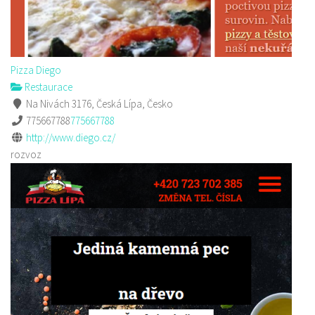
Pizza Diego
Restaurace
Na Nivách 3176, Česká Lípa, Česko
775667788
775667788
http://www.diego.cz/
rozvoz