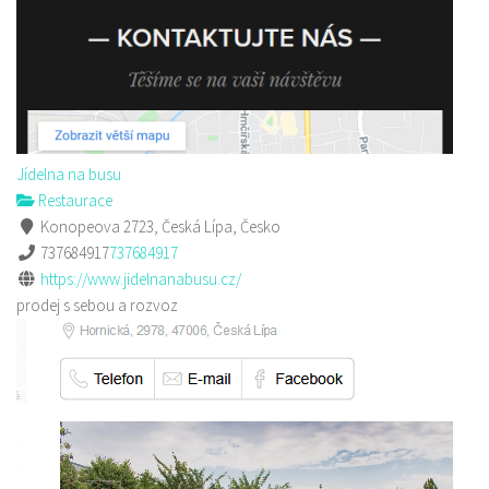
Jídelna na busu
Restaurace
Konopeova 2723, Česká Lípa, Česko
737684917
737684917
https://www.jidelnanabusu.cz/
prodej s sebou a rozvoz