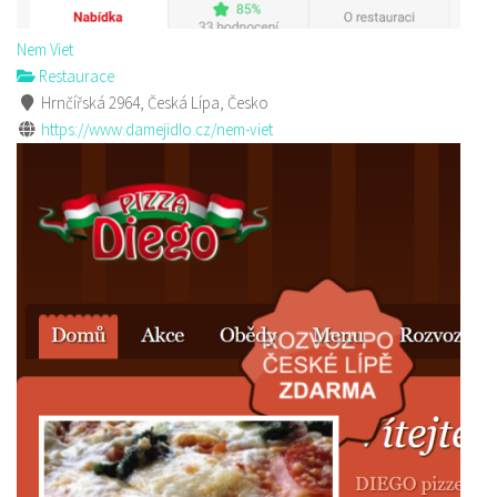
Nem Viet
Restaurace
Hrnčířská 2964, Česká Lípa, Česko
https://www.damejidlo.cz/nem-viet