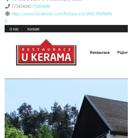
775434040
775434040
https://www.facebook.com/Restaurace-St%C5%99el%...