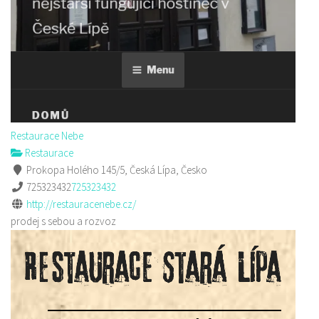
Restaurace Nebe
Restaurace
Prokopa Holého 145/5, Česká Lípa, Česko
725323432
725323432
http://restauracenebe.cz/
prodej s sebou a rozvoz