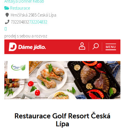
Antalya Donner Kebab
Restaurace
Hrnčířská 2985 Česká Lípa
732204832
732204832
prodej s sebou a rozvoz