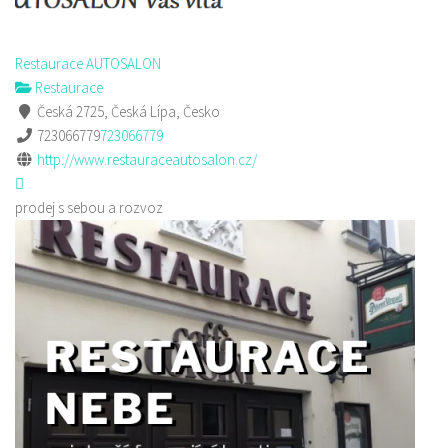
Restaurace AUTOSALON
Restaurace
Česká 2725, Česká Lípa, Česko
723066779
723066779
http://www.restauraceautosalon.cz/
prodej s sebou a rozvoz