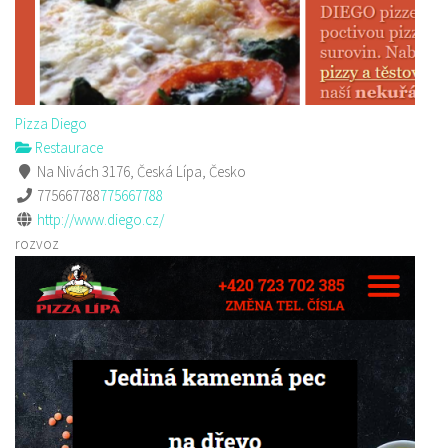
Pizza Diego
Restaurace
Na Nivách 3176, Česká Lípa, Česko
775667788
775667788
http://www.diego.cz/
rozvoz