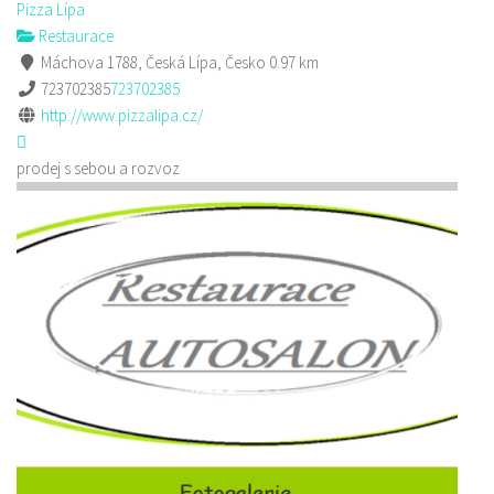
Pizza Lípa
Restaurace
Máchova 1788, Česká Lípa, Česko
0.97 km
723702385
723702385
http://www.pizzalipa.cz/
prodej s sebou a rozvoz