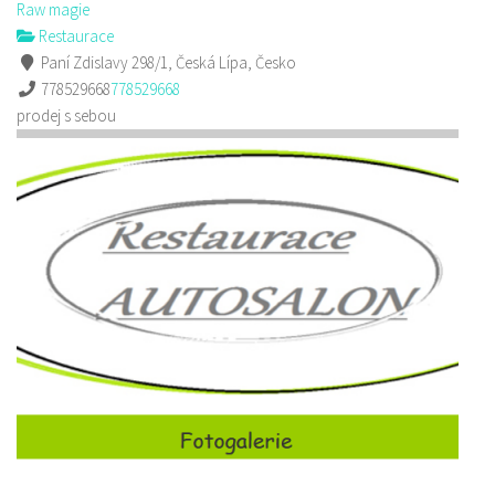
Raw magie
Restaurace
Paní Zdislavy 298/1, Česká Lípa, Česko
778529668
778529668
prodej s sebou