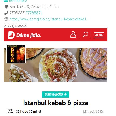
Restaurace
Borská 3218, Česká Lípa, Česko
777668871
777668871
https://www.damejidlo.cz/istanbul-kebab-ceska-l...
prodej s sebou