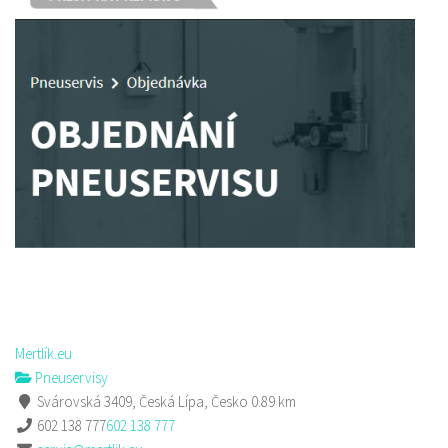
Mertlík.eu
Pneuservisy
Svárovská 3409, Česká Lípa, Česko
0.89 km
602 138 777
602 138 777