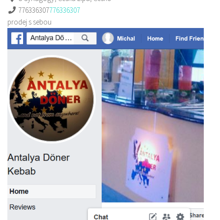
776336307
776336307
prodej s sebou