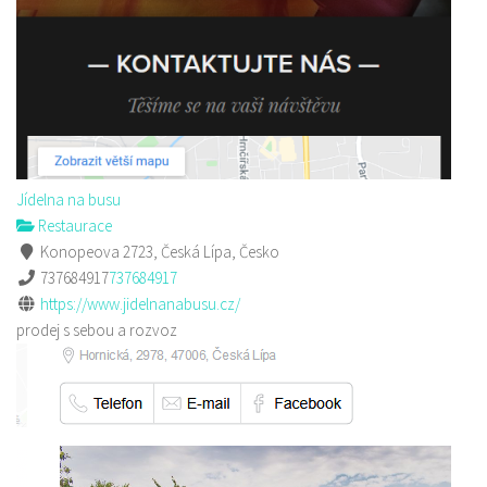
Jídelna na busu
Restaurace
Konopeova 2723, Česká Lípa, Česko
737684917
737684917
https://www.jidelnanabusu.cz/
prodej s sebou a rozvoz