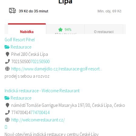
Golf Resort Pihel
Restaurace
Pihel 280 Česká Lípa
702150500
702150500
https://www.damejidlo.cz/restaurace-golf-resort...
prodej s sebou a rozvoz
Indická restaurace - Welcome Restaurant
Restaurace
náměstí Tomáše Garrigue Masaryka 197/30, Česká Lípa, Česko
774700414
774700414
http://welcomerestaurant.cz/
Nově otevřená indická restauce v centru České Lípy