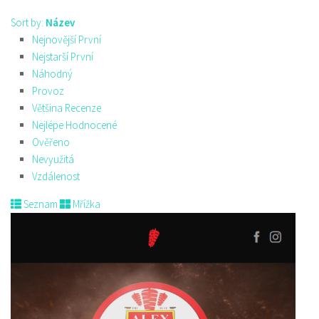
Sort by:
Název
Nejnovější První
Nejstarší První
Náhodný
Provoz
Většina Recenze
Nejlépe Hodnocené
Ověřeno
Nevyužitá
Vzdálenost
Seznam
Mřížka