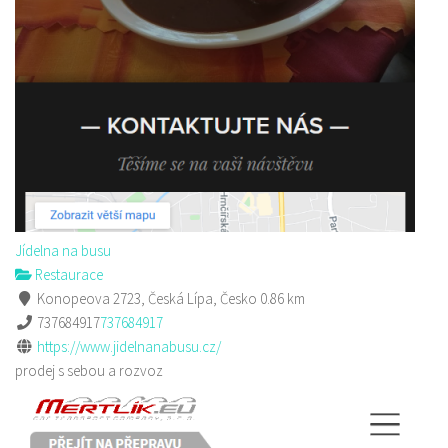
Jídelna na busu
Restaurace
Konopeova 2723, Česká Lípa, Česko
0.86 km
737684917
737684917
https://www.jidelnanabusu.cz/
prodej s sebou a rozvoz