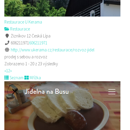
Restaurace U Kerama
Restaurace
Žizníkov 12 Česká Lípa
606211971
606211971
http://www.ukerama.cz/restaurace/rozvoz-jidel
prodej s sebou a rozvoz
Zobrazeno 1 - 20 z 23 výsledky
«
1
2
»
Seznam
Mřížka