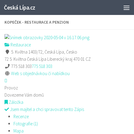
Česká Lípa.cz
Skip to content
KOPEČEK - RESTAURACE A PENZION
Restaurace
5. Května 1403/72, Česká Lípa, Česko
72 5. Května
Česká Lípa
Liberecký kraj
470 01
CZ
775 518 303
775 518 303
Web s objednávkou či nabídkou
Provoz
Dovezeme Vám domů
Záložka
Jsem majitel a chci spravovat tento Zápis
Recenze
Fotografie (1)
Mapa