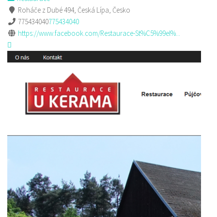
Roháče z Dubé 494, Česká Lípa, Česko
775434040
775434040
https://www.facebook.com/Restaurace-St%C5%99el%...