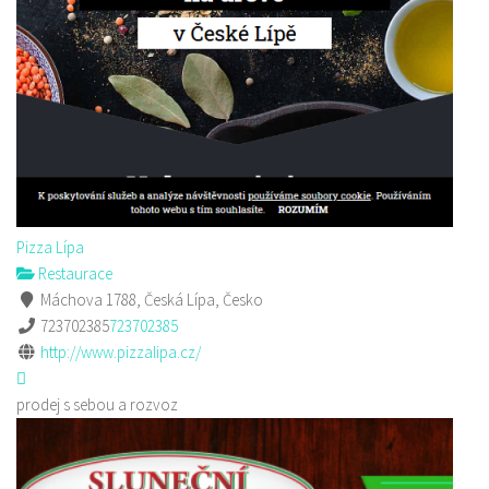
Pizza Lípa
Restaurace
Máchova 1788, Česká Lípa, Česko
723702385
723702385
http://www.pizzalipa.cz/
prodej s sebou a rozvoz