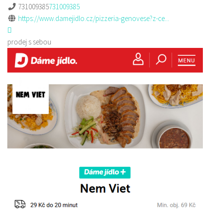
731009385
731009385
https://www.damejidlo.cz/pizzeria-genovese?z-ce...
prodej s sebou