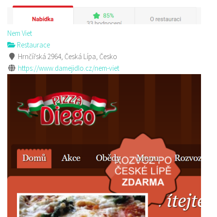
Nem Viet
Restaurace
Hrnčířská 2964, Česká Lípa, Česko
https://www.damejidlo.cz/nem-viet