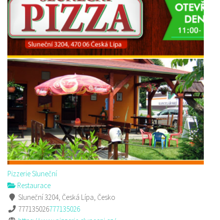
Pizzerie Sluneční
Restaurace
Sluneční 3204, Česká Lípa, Česko
777135026
777135026