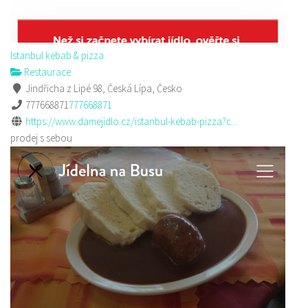
Istanbul kebab & pizza
Restaurace
Jindřicha z Lipé 98, Česká Lípa, Česko
777668871
777668871
https://www.damejidlo.cz/istanbul-kebab-pizza?c...
prodej s sebou