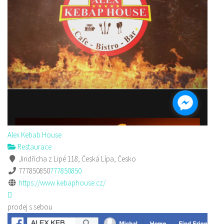
Alex Kebab House
Restaurace
Jindřicha z Lipé 118, Česká Lípa, Česko
777850850
777850850
https://www.kebaphouse.cz/
prodej s sebou