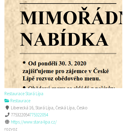
Restaurace Stará Lípa
Restaurace
Liberecká 16, Stará Lípa, Česká Lípa, Česko
775322054
775322054
https://www.stara-lipa.cz/
rozvoz