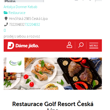
Antalya Donner Kebab
Restaurace
Hrnčířská 2985 Česká Lípa
732204832
732204832
prodej s sebou a rozvoz