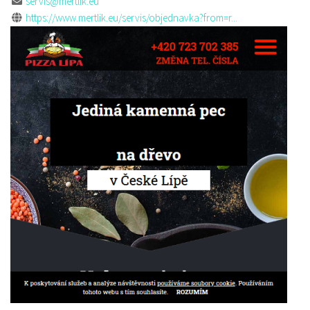
servis@mertlik.eu
https://www.mertlik.eu/servis/objednavka?from=r...