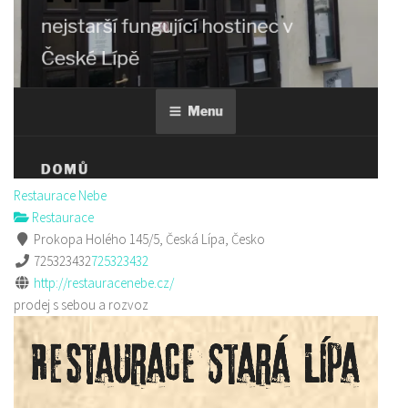
Restaurace Nebe
Restaurace
Prokopa Holého 145/5, Česká Lípa, Česko
725323432
725323432
http://restauracenebe.cz/
prodej s sebou a rozvoz