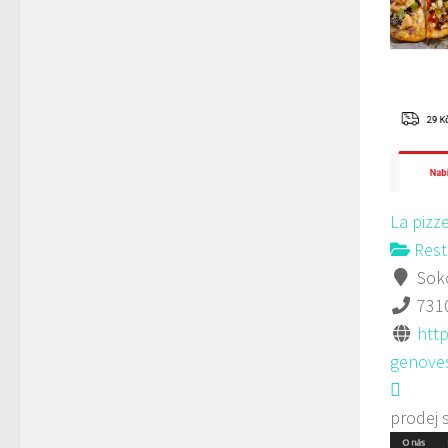
La pizz
Rest
Soko
731
http
genoves
prodej 