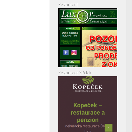
Restaurant
Restaurace Střelák