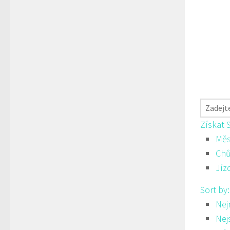
Získat 
Měs
Ch
Jíz
Sort by
Nej
Nej