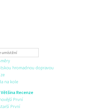
Směry
tskou hromadnou dopravou
ůze
da na kole
:
Většina Recenze
novější První
starší První