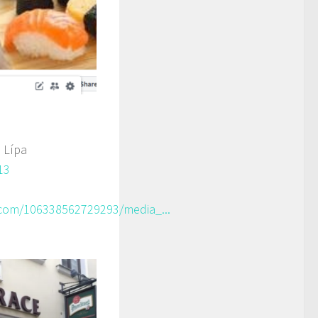
 Lípa
13
com/106338562729293/media_...