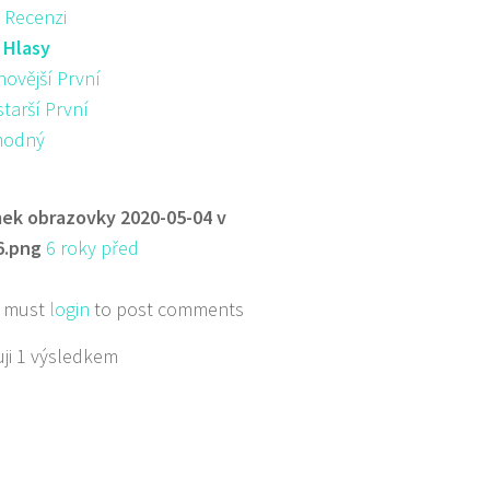
 Recenzi
:
Hlasy
novější První
starší První
hodný
ek obrazovky 2020-05-04 v
6.png
6 roky před
 must
login
to post comments
ji 1 výsledkem