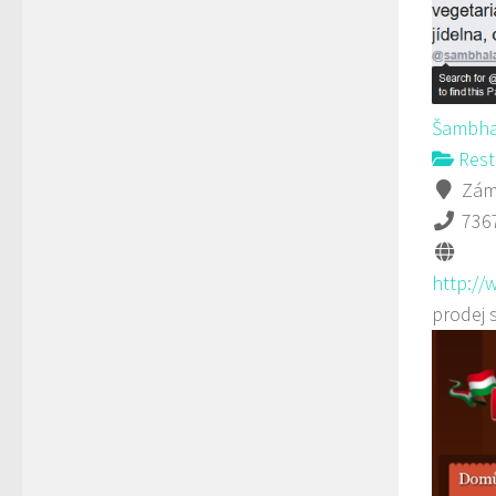
Šambha
Rest
Záme
736
http://
prodej 