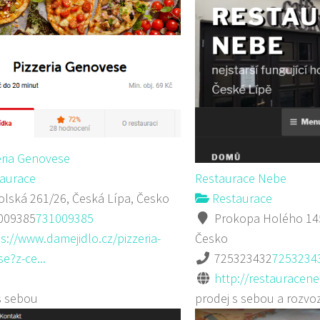
eria Genovese
aurace
Restaurace Nebe
lská 261/26, Česká Lípa, Česko
Restaurace
009385
731009385
Prokopa Holého 145
s://www.damejidlo.cz/pizzeria-
Česko
e?z-ce...
725323432
7253234
http://restauracene
s sebou
prodej s sebou a rozvo