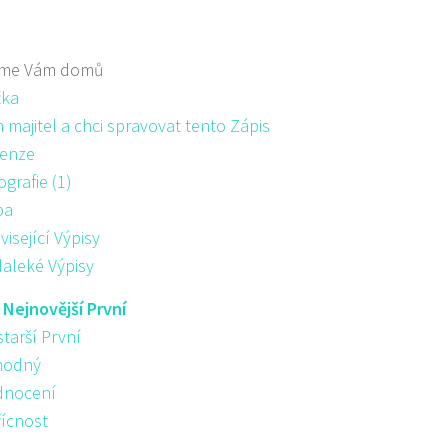
me Vám domů
žka
majitel a chci spravovat tento Zápis
enze
ografie (1)
pa
visející Výpisy
aleké Výpisy
:
Nejnovější První
starší První
hodný
nocení
řícnost