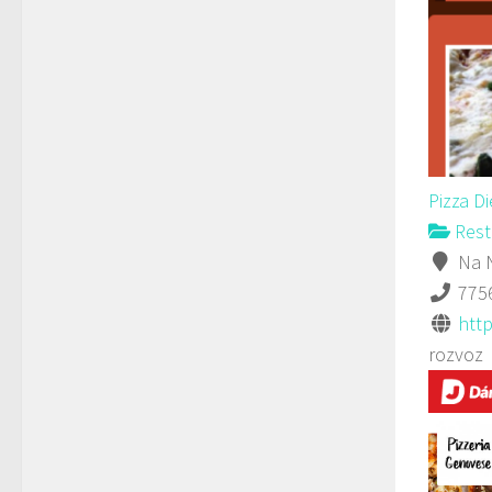
Pizza D
Rest
Na N
775
http
rozvoz