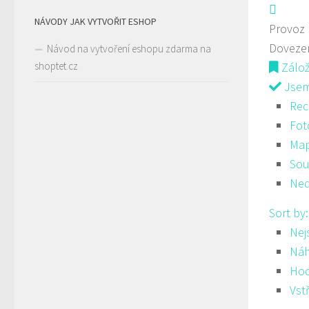
NÁVODY JAK VYTVOŘIT ESHOP
Provoz
Doveze
Návod na vytvoření eshopu zdarma na
shoptet.cz
Zálo
Jsem 
Rec
Fot
Ma
Sou
Ned
Sort by
Nej
Ná
Hod
Vst