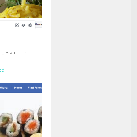
 Česká Lípa,
68