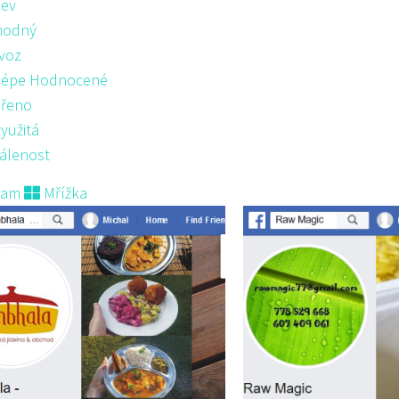
ev
hodný
voz
lépe Hodnocené
řeno
yužitá
álenost
nam
Mřížka