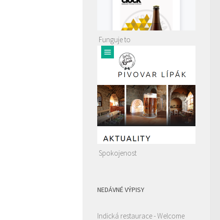
Funguje to
Spokojenost
NEDÁVNÉ VÝPISY
Indická restaurace - Welcome