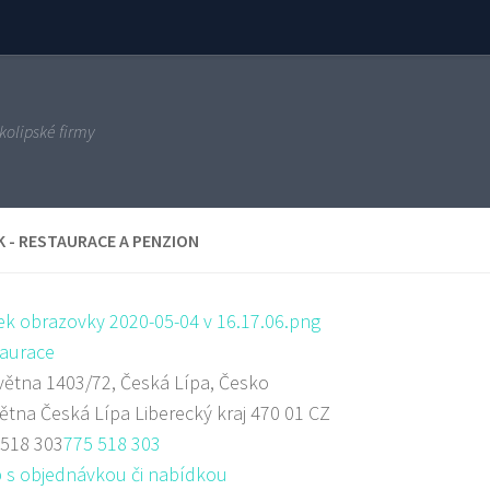
kolipské firmy
 - RESTAURACE A PENZION
aurace
větna 1403/72, Česká Lípa, Česko
větna
Česká Lípa
Liberecký kraj
470 01
CZ
 518 303
775 518 303
 s objednávkou či nabídkou