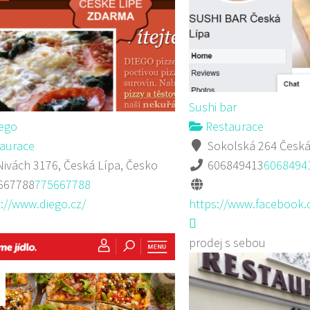
Sushi bar
iego
Restaurace
aurace
Sokolská 264 Česká
ivách 3176, Česká Lípa, Česko
606849413
6068494
667788
775667788
://www.diego.cz/
https://www.facebook.
prodej s sebou