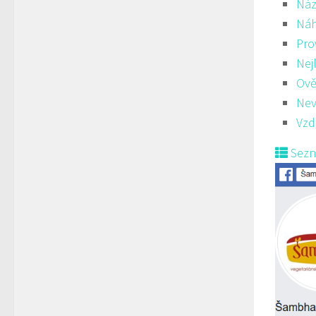
Náz
Ná
Pro
Nej
Ově
Nev
Vzd
Sez