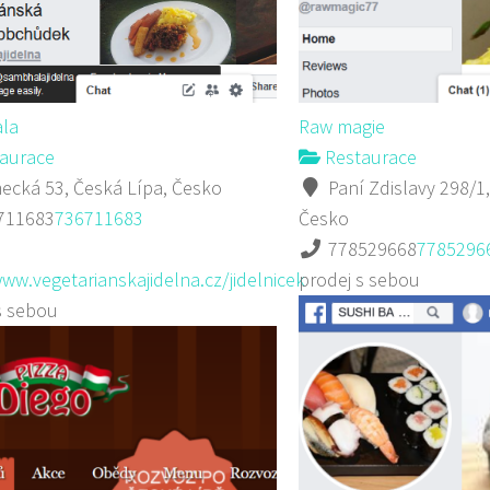
la
Raw magie
aurace
Restaurace
cká 53, Česká Lípa, Česko
Paní Zdislavy 298/1,
711683
736711683
Česko
778529668
7785296
www.vegetarianskajidelna.cz/jidelnicek
prodej s sebou
s sebou