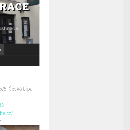
/5, Česká Lípa,
32
be.cz/
z