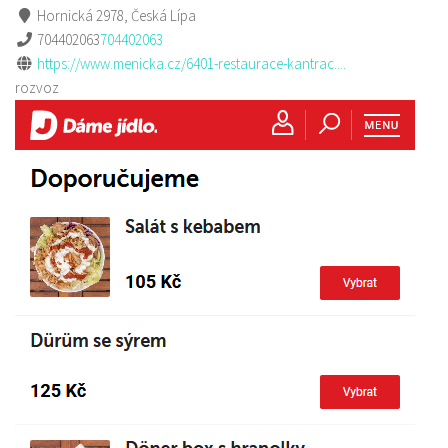
Hornická 2978, Česká Lípa
704402063
704402063
https://www.menicka.cz/6401-restaurace-kantrac....
rozvoz