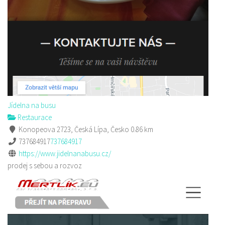
Jídelna na busu
Restaurace
Konopeova 2723, Česká Lípa, Česko
0.86 km
737684917
737684917
https://www.jidelnanabusu.cz/
prodej s sebou a rozvoz