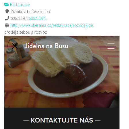
Restaurace
Žizníkov 12 Česká Lípa
606211971
606211971
http://www.ukerama.cz/restaurace/rozvoz-jidel
prodej s sebou a rozvoz