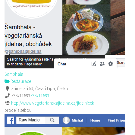
Šambhala
Restaurace
Zámecká 53, Česká Lípa, Česko
736711683
736711683
http://www.vegetarianskajidelna.cz/jidelnicek
prodej s sebou