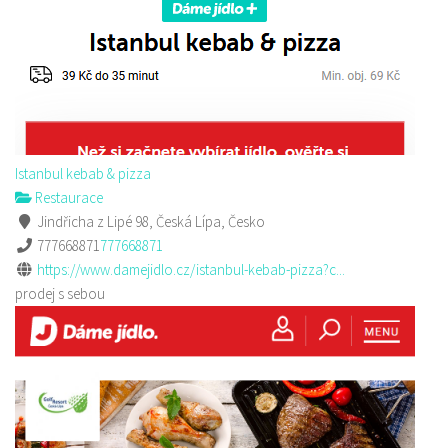
Istanbul kebab & pizza
Restaurace
Jindřicha z Lipé 98, Česká Lípa, Česko
777668871
777668871
https://www.damejidlo.cz/istanbul-kebab-pizza?c...
prodej s sebou