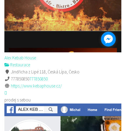
Alex Kebab House
Restaurace
Jindřicha z Lipé 118, Česká Lípa, Česko
777850850
777850850
https://www.kebaphouse.cz/
prodej s sebou