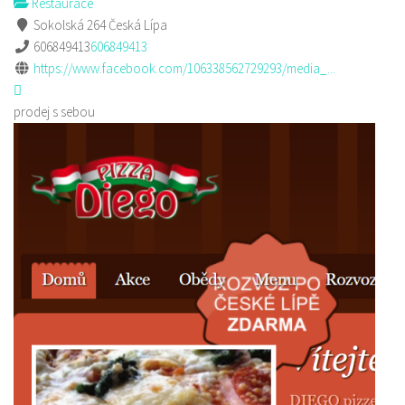
Restaurace
Sokolská 264 Česká Lípa
606849413
606849413
https://www.facebook.com/106338562729293/media_...
prodej s sebou