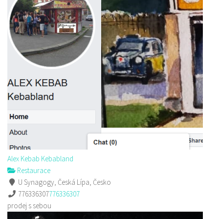
Alex Kebab Kebabland
Restaurace
U Synagogy, Česká Lípa, Česko
776336307
776336307
prodej s sebou