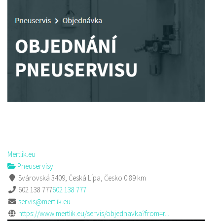
Mertlík.eu
Pneuservisy
Svárovská 3409, Česká Lípa, Česko
0.89 km
602 138 777
602 138 777
servis@mertlik.eu
https://www.mertlik.eu/servis/objednavka?from=r...