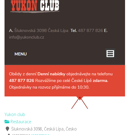
Yukon club
Restaurace
Šluknovská 3098, Česká Lípa, Česko