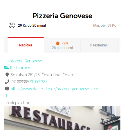
La pizzeria Genovese
Restaurace
Sokolská 261/26, Česká Lípa, Česko
731009385
731009385
https://www.damejidlo.cz/pizzeria-genovese?z-ce...
prodej s sebou