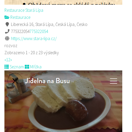
Restaurace Stará Lípa
Restaurace
Liberecká 16, Stará Lípa, Česká Lípa, Česko
775322054
775322054
https://www.stara-lipa.cz/
rozvoz
Zobrazeno 1 - 20 z 23 výsledky
«
1
2
»
Seznam
Mřížka