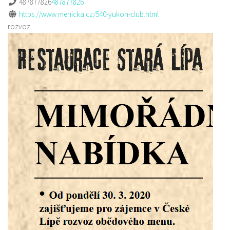
487877826
487877826
https://www.menicka.cz/540-yukon-club.html
rozvoz