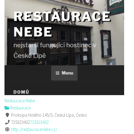
Restaurace Nebe
Restaurace
Prokopa Holého 145/5, Česká Lípa, Česko
725323432
725323432
http://restauracenebe.cz/