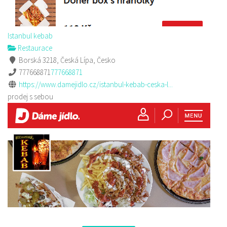
Istanbul kebab
Restaurace
Borská 3218, Česká Lípa, Česko
777668871
777668871
https://www.damejidlo.cz/istanbul-kebab-ceska-l...
prodej s sebou