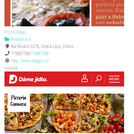
Pizza Diego
Restaurace
Na Nivách 3176, Česká Lípa, Česko
775667788
775667788
http://www.diego.cz/
rozvoz