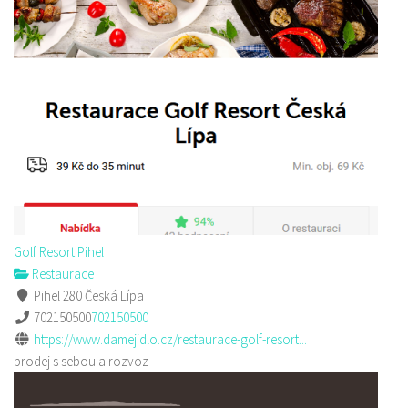
Golf Resort Pihel
Restaurace
Pihel 280 Česká Lípa
702150500
702150500
https://www.damejidlo.cz/restaurace-golf-resort...
prodej s sebou a rozvoz