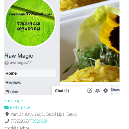
Raw magie
Restaurace
Paní Zdislavy 298/1, Česká Lípa, Česko
778529668
778529668
prodej s sebou