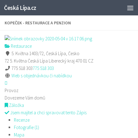
Česká Lípa.cz
Skip to content
KOPEČEK - RESTAURACE A PENZION
Restaurace
5. Května 1403/72, Česká Lípa, Česko
72 5. Května
Česká Lípa
Liberecký kraj
470 01
CZ
775 518 303
775 518 303
Web s objednávkou či nabídkou
Provoz
Dovezeme Vám domů
Záložka
Jsem majitel a chci spravovat tento Zápis
Recenze
Fotografie (1)
Mapa