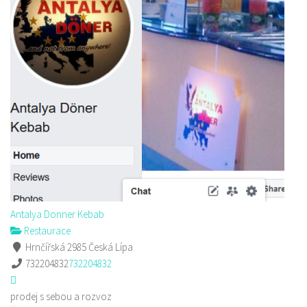
Antalya Donner Kebab
Restaurace
Hrnčířská 2985 Česká Lípa
732204832
732204832
prodej s sebou a rozvoz