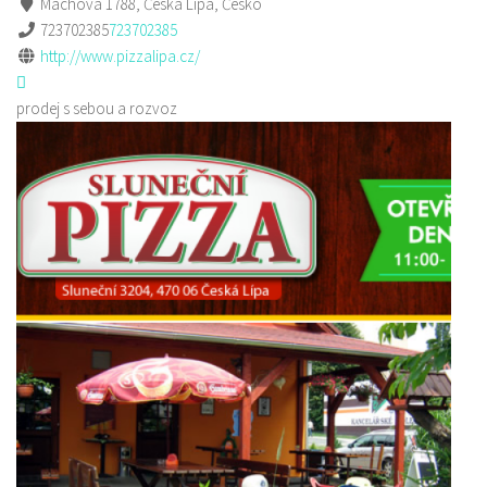
Máchova 1788, Česká Lípa, Česko
723702385
723702385
http://www.pizzalipa.cz/
prodej s sebou a rozvoz