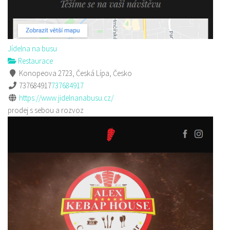
Jídelna na busu
Restaurace
Konopeova 2723, Česká Lípa, Česko
737684917
737684917
https://www.jidelnanabusu.cz/
prodej s sebou a rozvoz