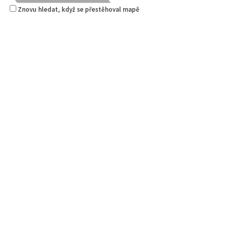
Znovu hledat, když se přestěhoval mapě
Pizza Diego
Restaurace
Na Nivách 3176, Česká Lípa, Česko
775667788
775667788
Web s objednávkou či nabídkou
rozvoz
Mertlík.eu
Pneuservisy
Svárovská 3409, Česká Lípa, Česko
0.89 km
602 138 777
602 138 777
servis@mertlik.eu