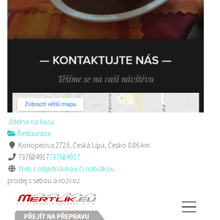
Sushi bar
Restaurace
Sokolská 264 Česká Lípa
606849413
606849413
Web s objednávkou či nabídkou
prodej s sebou
Jídelna na busu
Restaurace
Konopeova 2723, Česká Lípa, Česko
0.86 km
737684917
737684917
Web s objednávkou či nabídkou
prodej s sebou a rozvoz