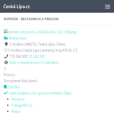
Česká Lípa.cz
Skip to content
KOPEČEK - RESTAURACE A PENZION
Restaurace
5. Května 1403/72, Česká Lípa, Česko
72 5. Května
Česká Lípa
Liberecký kraj
470 01
CZ
775 518 303
775 518 303
Web s objednávkou či nabídkou
Provoz
Dovezeme Vám domů
Záložka
Jsem majitel a chci spravovat tento Zápis
Recenze
Fotografie (1)
Mapa