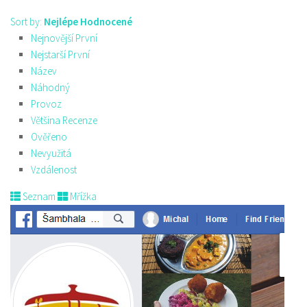
Sort by:
Nejlépe Hodnocené
Nejnovější První
Nejstarší První
Název
Náhodný
Provoz
Většina Recenze
Ověřeno
Nevyužitá
Vzdálenost
Seznam
Mřížka