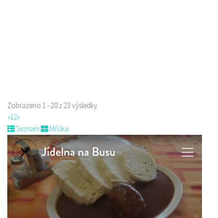
prodej s sebou
Zobrazeno 1 - 20 z 23 výsledky
«
1
2
»
Seznam
Mřížka