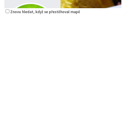
Znovu hledat, když se přestěhoval mapě
Raw magie
Restaurace
Paní Zdislavy 298/1, Česká Lípa, Česko
778529668
778529668