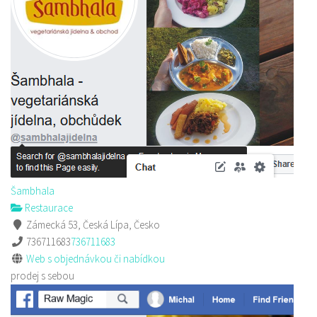
Šambhala
Restaurace
Zámecká 53, Česká Lípa, Česko
736711683
736711683
Web s objednávkou či nabídkou
prodej s sebou