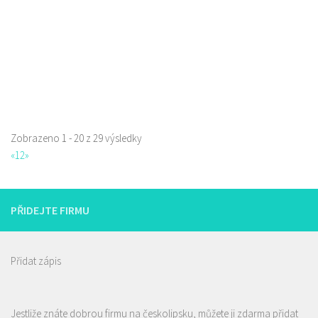
Web s objednávkou či nabídkou
Zobrazeno 1 - 20 z 29 výsledky
La pizzeria Genovese
«
1
2
»
Restaurace
Sokolská 261/26, Česká Lípa, Česko
731009385
731009385
PŘIDEJTE FIRMU
Web s objednávkou či nabídkou
prodej s sebou
Přidat zápis
Jestliže znáte dobrou firmu na českolipsku, můžete ji zdarma přidat