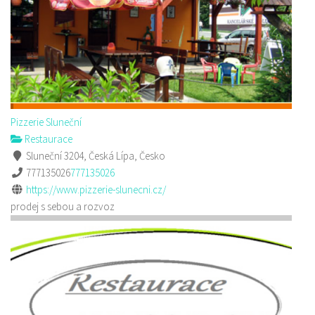
Pizzerie Sluneční
Restaurace
Sluneční 3204, Česká Lípa, Česko
777135026
777135026
https://www.pizzerie-slunecni.cz/
prodej s sebou a rozvoz