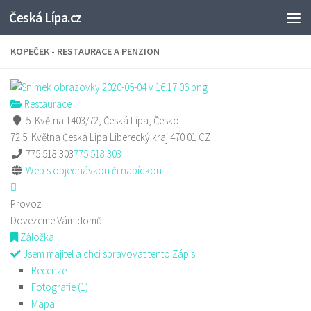
Česká Lípa.cz
Skip to content
KOPEČEK - RESTAURACE A PENZION
Restaurace
5. Května 1403/72, Česká Lípa, Česko
72 5. Května
Česká Lípa
Liberecký kraj
470 01
CZ
775 518 303
775 518 303
Web s objednávkou či nabídkou
Provoz
Dovezeme Vám domů
Záložka
Jsem majitel a chci spravovat tento Zápis
Recenze
Fotografie (1)
Mapa