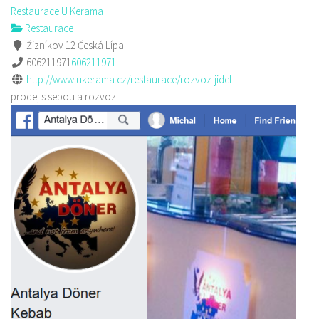
Restaurace U Kerama
Restaurace
Žizníkov 12 Česká Lípa
606211971
606211971
http://www.ukerama.cz/restaurace/rozvoz-jidel
prodej s sebou a rozvoz