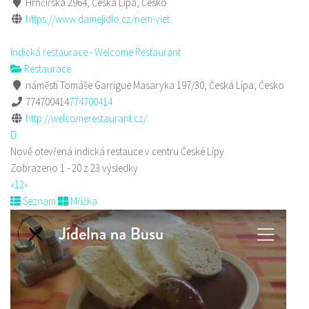
Hrnčířská 2964, Česká Lípa, Česko
https://www.damejidlo.cz/nem-viet
Indická restaurace - Welcome Restaurant
Restaurace
náměstí Tomáše Garrigue Masaryka 197/30, Česká Lípa, Česko
774700414
774700414
http://welcomerestaurant.cz/
Nově otevřená indická restauce v centru České Lípy
Zobrazeno 1 - 20 z 23 výsledky
«
1
2
»
Seznam
Mřížka