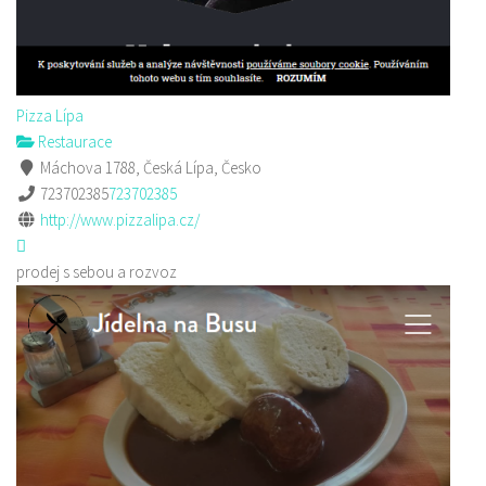
Pizza Lípa
Restaurace
Máchova 1788, Česká Lípa, Česko
723702385
723702385
http://www.pizzalipa.cz/
prodej s sebou a rozvoz