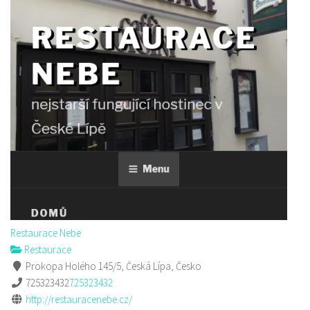
Restaurace Nebe
Restaurace
Prokopa Holého 145/5, Česká Lípa, Česko
725323432
725323432
http://restauracenebe.cz/