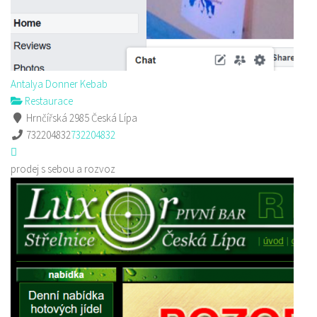
Antalya Donner Kebab
Restaurace
Hrnčířská 2985 Česká Lípa
732204832
732204832
prodej s sebou a rozvoz