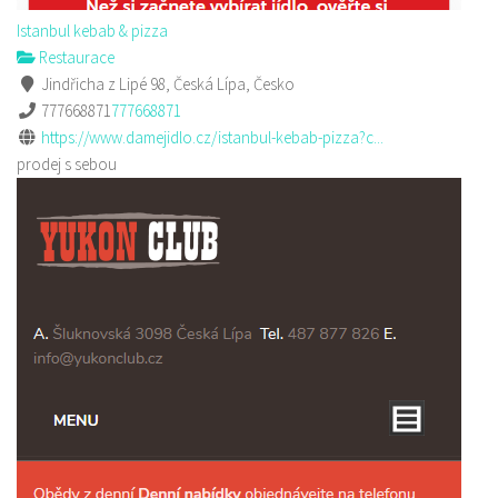
Istanbul kebab & pizza
Restaurace
Jindřicha z Lipé 98, Česká Lípa, Česko
777668871
777668871
https://www.damejidlo.cz/istanbul-kebab-pizza?c...
prodej s sebou