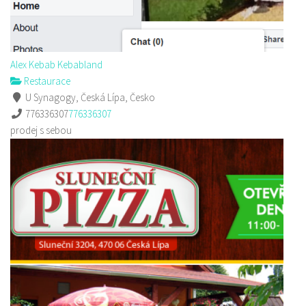
Alex Kebab Kebabland
Restaurace
U Synagogy, Česká Lípa, Česko
776336307
776336307
prodej s sebou