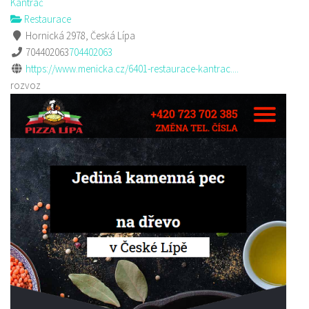
Kantráč
Restaurace
Hornická 2978, Česká Lípa
704402063
704402063
https://www.menicka.cz/6401-restaurace-kantrac....
rozvoz