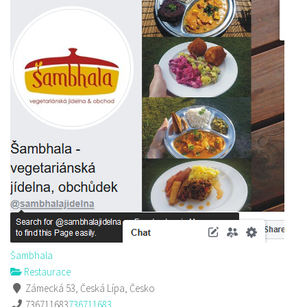
Šambhala
Restaurace
Zámecká 53, Česká Lípa, Česko
736711683
736711683