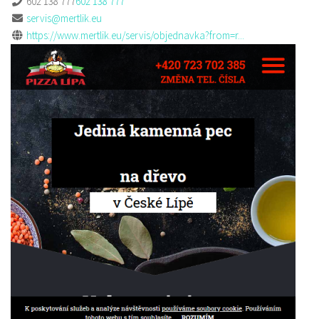
602 138 777
602 138 777
servis@mertlik.eu
https://www.mertlik.eu/servis/objednavka?from=r...