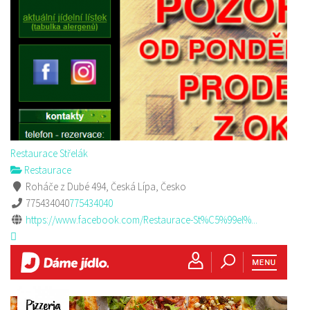
Restaurace Střelák
Restaurace
Roháče z Dubé 494, Česká Lípa, Česko
775434040
775434040
https://www.facebook.com/Restaurace-St%C5%99el%...