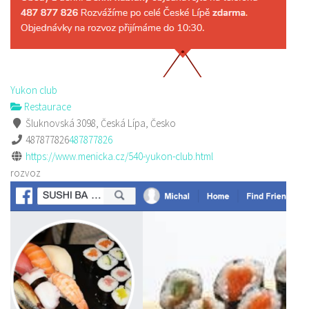
Yukon club
Restaurace
Šluknovská 3098, Česká Lípa, Česko
487877826
487877826
https://www.menicka.cz/540-yukon-club.html
rozvoz