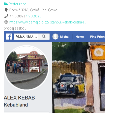
Restaurace
Borská 3218, Česká Lípa, Česko
777668871
777668871
https://www.damejidlo.cz/istanbul-kebab-ceska-l...
prodej s sebou