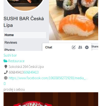
Sushi bar
Restaurace
Sokolská 264 Česká Lípa
606849413
606849413
https://www.facebook.com/106338562729293/media_...
prodej s sebou