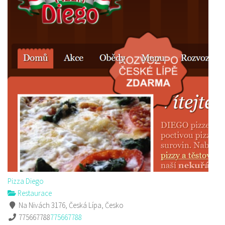
Pizza Diego
Restaurace
Na Nivách 3176, Česká Lípa, Česko
775667788
775667788