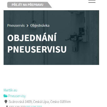
Mertlík.eu
Pneuservisy
Svárovská 3409, Česká Lípa, Česko
0.89 km