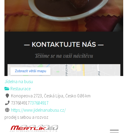
Jídelna na busu
Restaurace
Konopeova 2723, Česká Lípa, Česko
0.86 km
737684917
737684917
https://www.jidelnanabusu.cz/
prodej s sebou a rozvoz