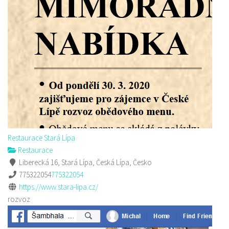
Restaurace Stará Lípa
Restaurace
Liberecká 16, Stará Lípa, Česká Lípa, Česko
775322054
775322054
https://www.stara-lipa.cz/
rozvoz