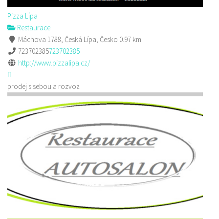
Pizza Lípa
Restaurace
Máchova 1788, Česká Lípa, Česko
0.97 km
723702385
723702385
http://www.pizzalipa.cz/
prodej s sebou a rozvoz