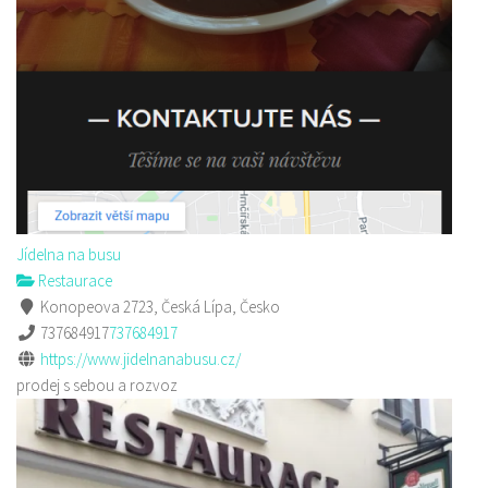
Jídelna na busu
Restaurace
Konopeova 2723, Česká Lípa, Česko
737684917
737684917
https://www.jidelnanabusu.cz/
prodej s sebou a rozvoz