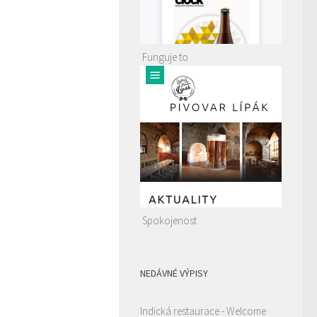
Funguje to
Spokojenost
NEDÁVNÉ VÝPISY
Indická restaurace - Welcome