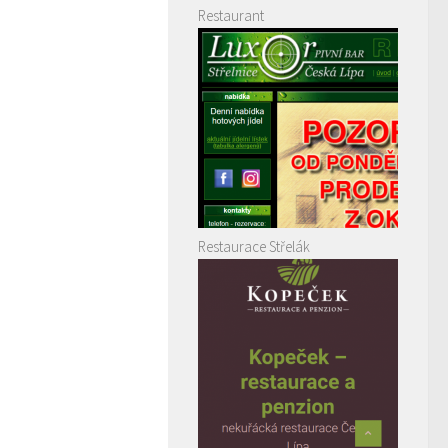
Restaurant
Restaurace Střelák