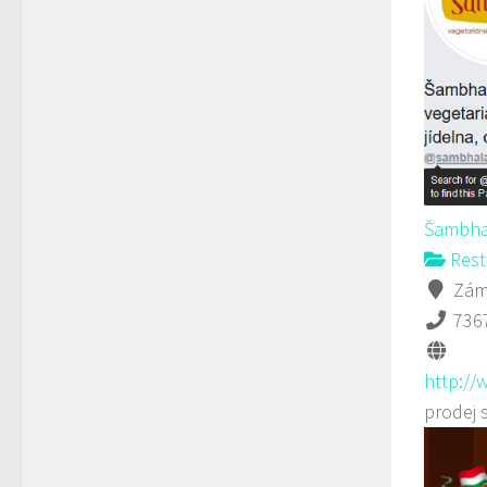
Šambha
Rest
Záme
736
http://
prodej 