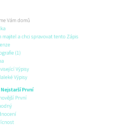
me Vám domů
žka
majitel a chci spravovat tento Zápis
enze
ografie (1)
pa
visející Výpisy
aleké Výpisy
:
Nejstarší První
novější První
hodný
nocení
řícnost