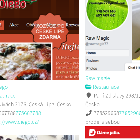
Raw magie
iego
Restaurace
aurace
Paní Zdislavy 298/1,
ivách 3176, Česká Lípa, Česko
Česko
667788
775667788
778529668
7785296
://www.diego.cz/
prodej s sebou