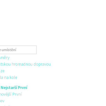
Směry
tskou hromadnou dopravou
ůze
da na kole
:
Nejstarší První
novější První
ev