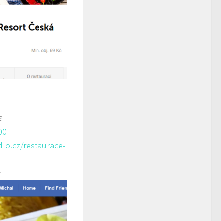
a
00
lo.cz/restaurace-
z