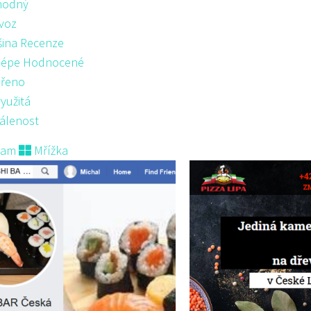
hodný
voz
šina Recenze
lépe Hodnocené
řeno
yužitá
álenost
nam
Mřížka