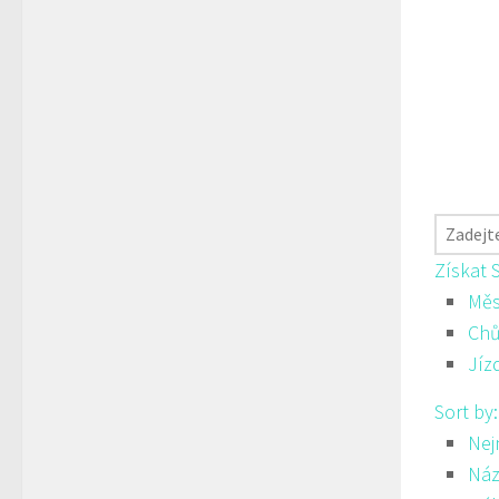
Získat 
Měs
Ch
Jíz
Sort by
Nej
Náz