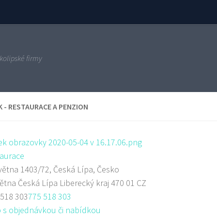
kolipské firmy
 - RESTAURACE A PENZION
aurace
větna 1403/72, Česká Lípa, Česko
větna
Česká Lípa
Liberecký kraj
470 01
CZ
 518 303
775 518 303
 s objednávkou či nabídkou