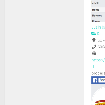
Sushi b
Rest
Soko
606
https:
prodej 