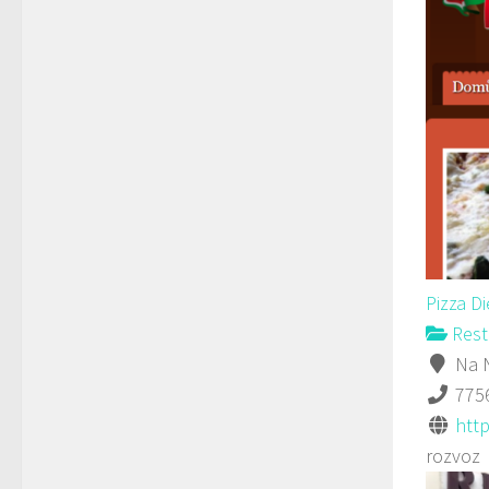
Pizza D
Rest
Na N
775
http
rozvoz