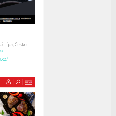
á Lípa, Česko
85
.cz/
z