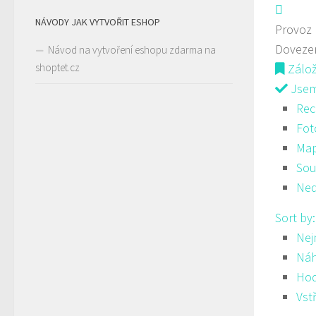
NÁVODY JAK VYTVOŘIT ESHOP
Provoz
Doveze
Návod na vytvoření eshopu zdarma na
shoptet.cz
Zálo
Jsem 
Rec
Fot
Ma
Sou
Ned
Sort by
Nej
Ná
Hod
Vst