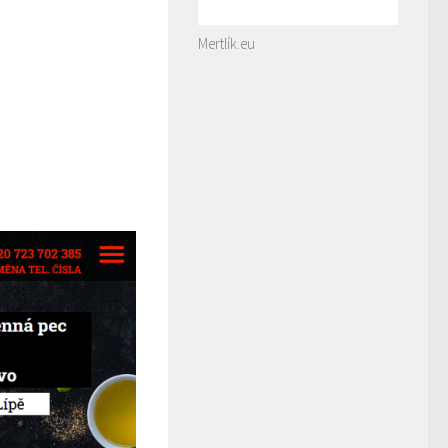
Mertlík.eu