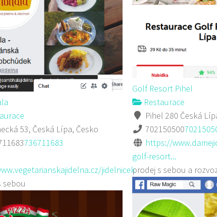
Golf Resort Pihel
la
Restaurace
aurace
Pihel 280 Česká Líp
cká 53, Česká Lípa, Česko
702150500
7021505
711683
736711683
https://www.damejid
golf-resort...
www.vegetarianskajidelna.cz/jidelnicek
prodej s sebou a rozvo
s sebou