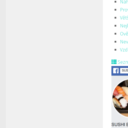
Ná
Pro
Vět
Nej
Ově
Nev
Vzd
Sez