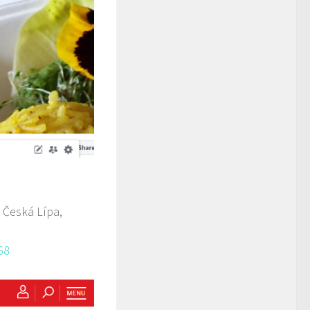
 Česká Lípa,
68