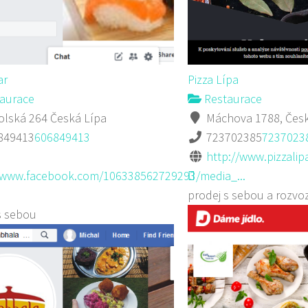
ar
Pizza Lípa
aurace
Restaurace
lská 264 Česká Lípa
Máchova 1788, Česk
849413
606849413
723702385
7237023
http://www.pizzalipa
//www.facebook.com/106338562729293/media_...
prodej s sebou a rozvo
s sebou