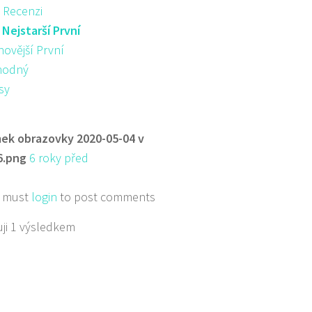
 Recenzi
:
Nejstarší První
novější První
hodný
sy
ek obrazovky 2020-05-04 v
6.png
6 roky před
 must
login
to post comments
ji 1 výsledkem