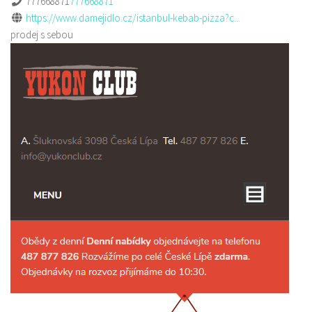
777668871
777668871
https://www.damejidlo.cz/istanbul-kebab-pizza?c...
prodej s sebou