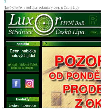
Nově otevřená indická restauce v centru České Lípy