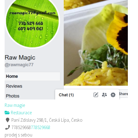
Raw magie
Restaurace
Paní Zdislavy 298/1, Česká Lípa, Česko
778529668
778529668
prodej s sebou