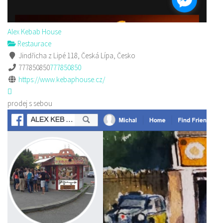
Alex Kebab House
Restaurace
Jindřicha z Lipé 118, Česká Lípa, Česko
777850850
777850850
https://www.kebaphouse.cz/
prodej s sebou