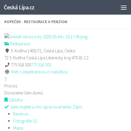
Česká Lípa.cz
Skip to content
KOPEČEK - RESTAURACE A PENZION
Restaurace
5. Května 1403/72, Česká Lípa, Česko
72 5. Května
Česká Lípa
Liberecký kraj
470 01
CZ
775 518 303
775 518 303
Web s objednávkou či nabídkou
Provoz
Dovezeme Vám domů
Záložka
Jsem majitel a chci spravovat tento Zápis
Recenze
Fotografie (1)
Mapa