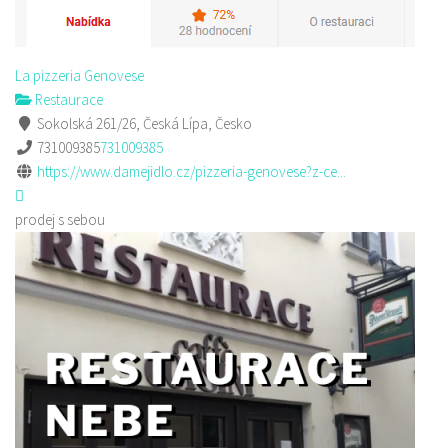
La pizzeria Genovese
Restaurace
Sokolská 261/26, Česká Lípa, Česko
731009385
731009385
https://www.damejidlo.cz/pizzeria-genovese?z-ce...
prodej s sebou