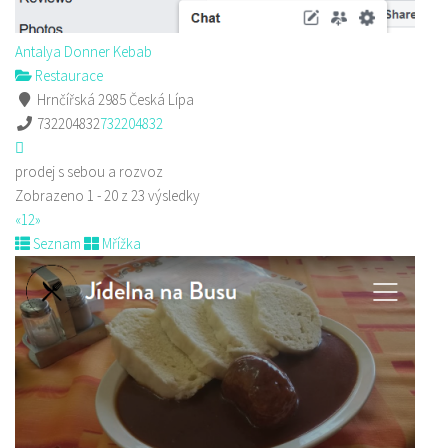
Antalya Donner Kebab
Restaurace
Hrnčířská 2985 Česká Lípa
732204832
732204832
prodej s sebou a rozvoz
Zobrazeno 1 - 20 z 23 výsledky
«
1
2
»
Seznam
Mřížka