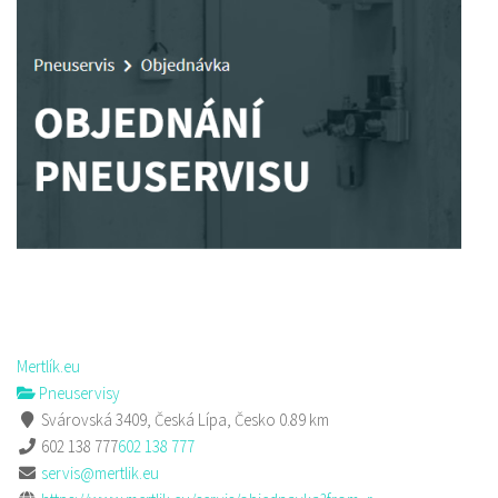
Mertlík.eu
Pneuservisy
Svárovská 3409, Česká Lípa, Česko
0.89 km
602 138 777
602 138 777
servis@mertlik.eu