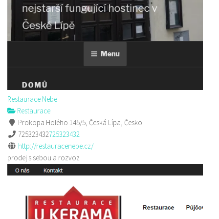
Restaurace Nebe
Restaurace
Prokopa Holého 145/5, Česká Lípa, Česko
725323432
725323432
http://restauracenebe.cz/
prodej s sebou a rozvoz