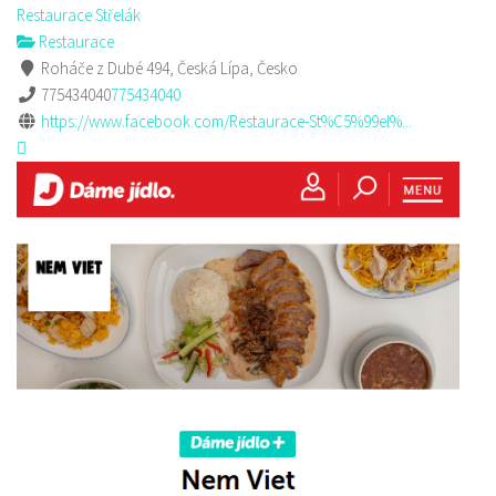
Restaurace Střelák
Restaurace
Roháče z Dubé 494, Česká Lípa, Česko
775434040
775434040
https://www.facebook.com/Restaurace-St%C5%99el%...