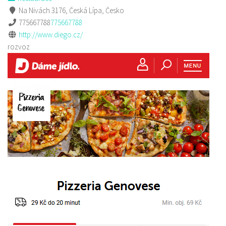
Na Nivách 3176, Česká Lípa, Česko
775667788
775667788
http://www.diego.cz/
rozvoz