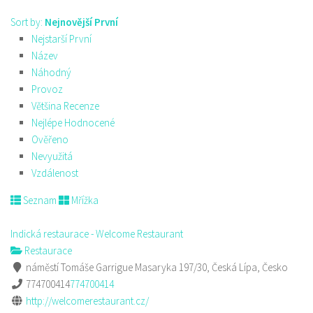
Sort by:
Nejnovější První
Nejstarší První
Název
Náhodný
Provoz
Většina Recenze
Nejlépe Hodnocené
Ověřeno
Nevyužitá
Vzdálenost
Seznam
Mřížka
Indická restaurace - Welcome Restaurant
Restaurace
náměstí Tomáše Garrigue Masaryka 197/30, Česká Lípa, Česko
774700414
774700414
http://welcomerestaurant.cz/