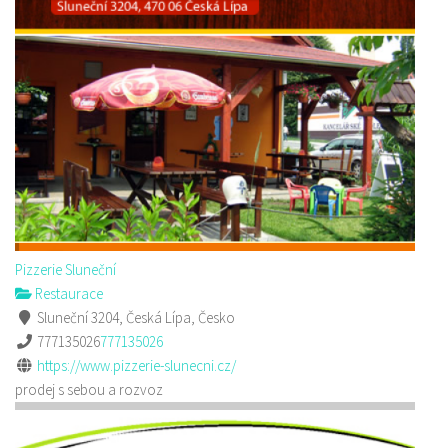
Pizzerie Sluneční
Restaurace
Sluneční 3204, Česká Lípa, Česko
777135026
777135026
https://www.pizzerie-slunecni.cz/
prodej s sebou a rozvoz