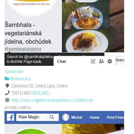
Šambhala
Restaurace
Zámecká 53, Česká Lípa, Česko
736711683
736711683
http://www.vegetarianskajidelna.cz/jidelnicek
prodej s sebou