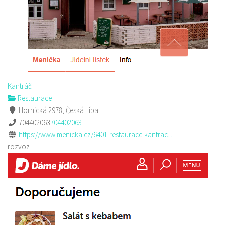
Kantráč
Restaurace
Hornická 2978, Česká Lípa
704402063
704402063
https://www.menicka.cz/6401-restaurace-kantrac....
rozvoz