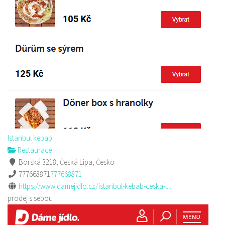
Istanbul kebab
Restaurace
Borská 3218, Česká Lípa, Česko
777668871
777668871
https://www.damejidlo.cz/istanbul-kebab-ceska-l...
prodej s sebou