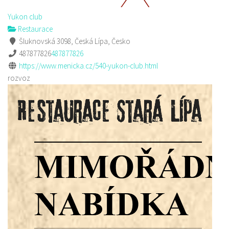
Yukon club
Restaurace
Šluknovská 3098, Česká Lípa, Česko
487877826
487877826
https://www.menicka.cz/540-yukon-club.html
rozvoz