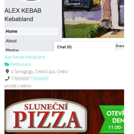
Alex Kebab Kebabland
Restaurace
U Synagogy, Česká Lípa, Česko
776336307
776336307
prodej s sebou