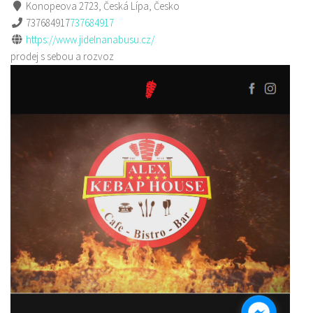
Konopeova 2723, Česká Lípa, Česko
737684917
737684917
https://www.jidelnanabusu.cz/
prodej s sebou a rozvoz