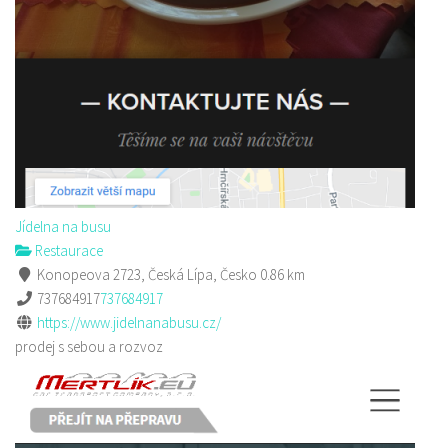
Jídelna na busu
Restaurace
Konopeova 2723, Česká Lípa, Česko
0.86 km
737684917
737684917
https://www.jidelnanabusu.cz/
prodej s sebou a rozvoz