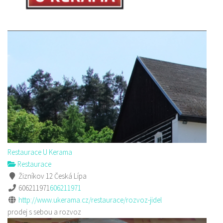
Restaurace U Kerama
Restaurace
Žizníkov 12 Česká Lípa
606211971
606211971
http://www.ukerama.cz/restaurace/rozvoz-jidel
prodej s sebou a rozvoz