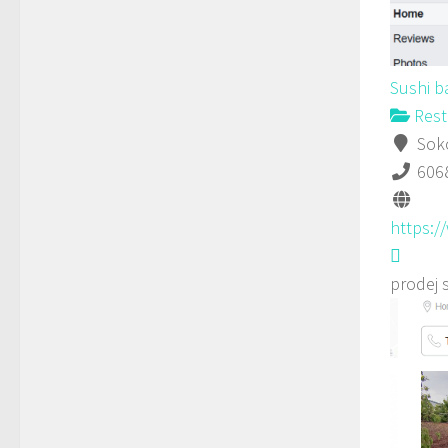
Sushi b
Rest
Soko
606
https:
prodej 