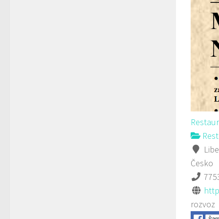
Restaur
Rest
Libe
Česko
775
http
rozvoz