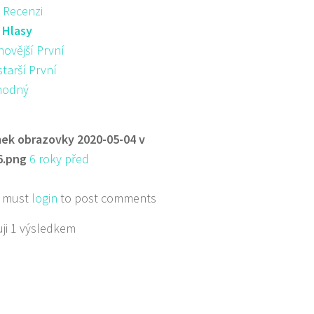
 Recenzi
:
Hlasy
novější První
starší První
hodný
ek obrazovky 2020-05-04 v
6.png
6 roky před
 must
login
to post comments
ji 1 výsledkem