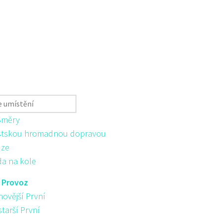
Směry
tskou hromadnou dopravou
ůze
da na kole
:
Provoz
novější První
starší První