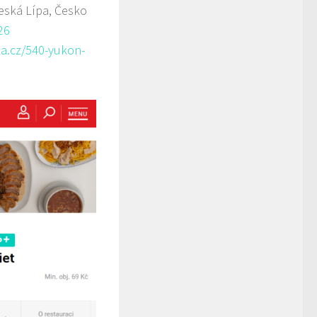
eská Lípa, Česko
26
a.cz/540-yukon-