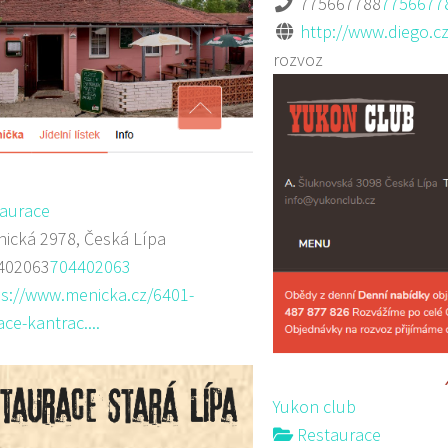
775667788
7756677
http://www.diego.cz
rozvoz
aurace
ická 2978, Česká Lípa
402063
704402063
ps://www.menicka.cz/6401-
ce-kantrac....
Yukon club
Restaurace