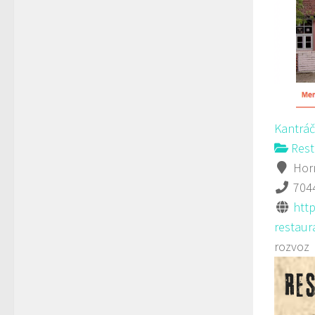
Kantráč
Rest
Horn
704
htt
restaura
rozvoz