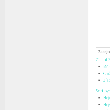
Získat 
Měs
Ch
Jíz
Sort by
Nej
Nej