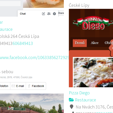
České Lípy
ar
aurace
lská 264 Česká Lípa
849413
606849413
//www.facebook.com/106338562729293/media_...
s sebou
Pizza Diego
Restaurace
Na Nivách 3176, Čes