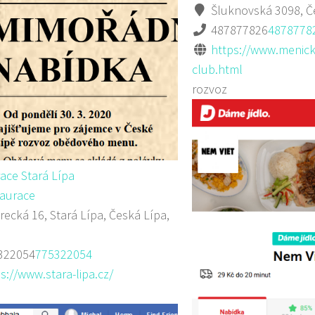
Šluknovská 3098, Č
487877826
4878778
https://www.menick
club.html
rozvoz
ace Stará Lípa
aurace
recká 16, Stará Lípa, Česká Lípa,
322054
775322054
s://www.stara-lipa.cz/