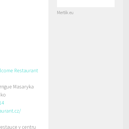
Mertlík.eu
elcome Restaurant
rigue Masaryka
sko
14
aurant.cz/
restauce v centru