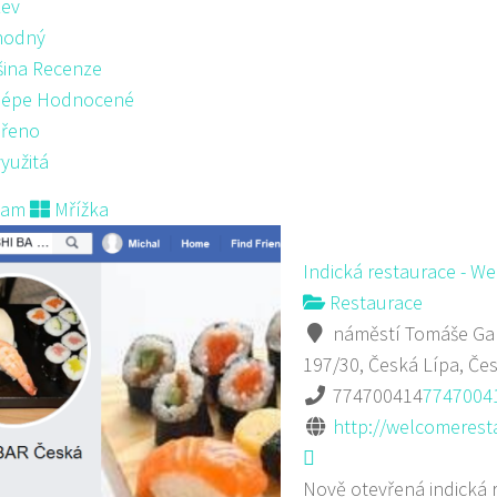
ev
hodný
šina Recenze
lépe Hodnocené
řeno
yužitá
nam
Mřížka
Indická restaurace - W
Restaurace
náměstí Tomáše Gar
197/30, Česká Lípa, Če
774700414
7747004
http://welcomerest
Nově otevřená indická 