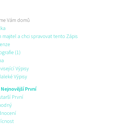
me Vám domů
žka
majitel a chci spravovat tento Zápis
enze
ografie (1)
pa
visející Výpisy
aleké Výpisy
:
Nejnovější První
starší První
hodný
nocení
řícnost