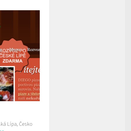
ká Lípa, Česko