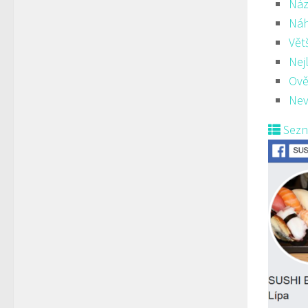
Náz
Ná
Vět
Nej
Ově
Nev
Sez