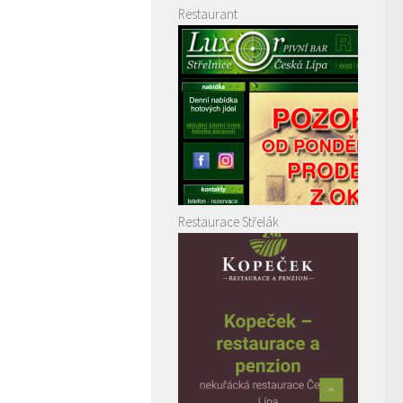
Restaurant
Restaurace Střelák