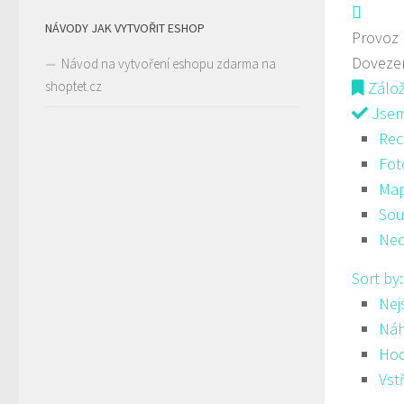
NÁVODY JAK VYTVOŘIT ESHOP
Provoz
Doveze
Návod na vytvoření eshopu zdarma na
shoptet.cz
Zálo
Jsem 
Rec
Fot
Ma
Sou
Ned
Sort by
Nej
Ná
Hod
Vst