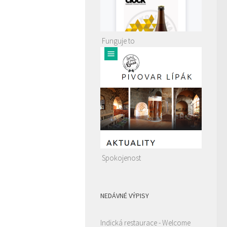
Funguje to
Spokojenost
NEDÁVNÉ VÝPISY
Indická restaurace - Welcome