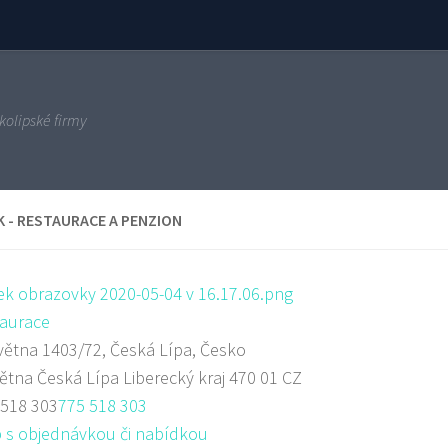
kolipské firmy
 - RESTAURACE A PENZION
aurace
větna 1403/72, Česká Lípa, Česko
větna
Česká Lípa
Liberecký kraj
470 01
CZ
 518 303
775 518 303
 s objednávkou či nabídkou