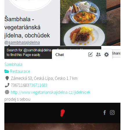
Šambhala
Restaurace
Zámecká 53, Česká Lípa, Česko
1.7 km
736711683
736711683
http://www.vegetarianskajidelna.cz/jidelnicek
prodej s sebou