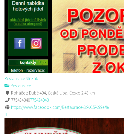
Restaurace Střelák
Restaurace
Roháče z Dubé 494, Česká Lípa, Česko
2.43 km
775434040
775434040
https://www.facebook.com/Restaurace-St%C5%99el%...