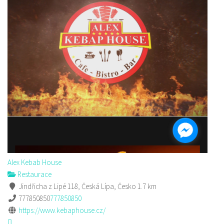
Alex Kebab House
Restaurace
Jindřicha z Lipé 118, Česká Lípa, Česko
1.7 km
777850850
777850850
https://www.kebaphouse.cz/