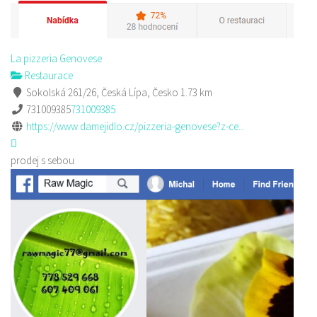
La pizzeria Genovese
Restaurace
Sokolská 261/26, Česká Lípa, Česko
1.73 km
731009385
731009385
https://www.damejidlo.cz/pizzeria-genovese?z-ce...
prodej s sebou