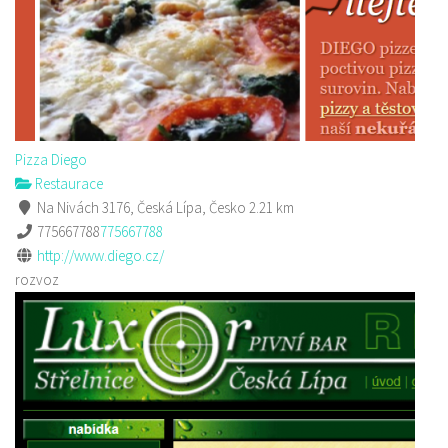
Pizza Diego
Restaurace
Na Nivách 3176, Česká Lípa, Česko
2.21 km
775667788
775667788
http://www.diego.cz/
rozvoz