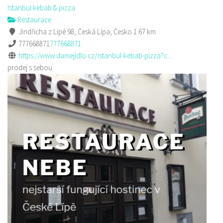
Istanbul kebab & pizza
Restaurace
Jindřicha z Lipé 98, Česká Lípa, Česko
1.67 km
777668871
777668871
https://www.damejidlo.cz/istanbul-kebab-pizza?c...
prodej s sebou