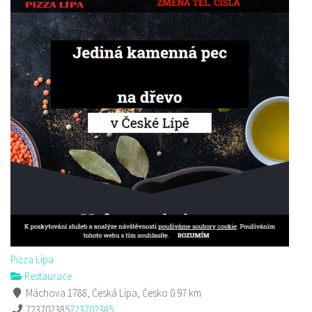
Pizza Lípa
Restaurace
Máchova 1788, Česká Lípa, Česko
0.97 km
723702385
723702385