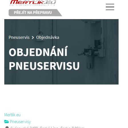
Mertlík.eu
Pneuservisy