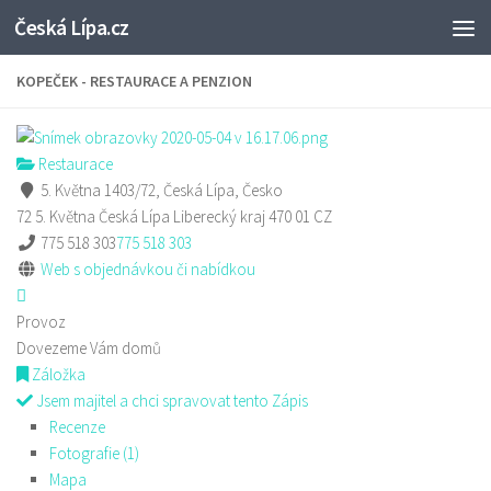
Česká Lípa.cz
Skip to content
KOPEČEK - RESTAURACE A PENZION
Restaurace
5. Května 1403/72, Česká Lípa, Česko
72 5. Května
Česká Lípa
Liberecký kraj
470 01
CZ
775 518 303
775 518 303
Web s objednávkou či nabídkou
Provoz
Dovezeme Vám domů
Záložka
Jsem majitel a chci spravovat tento Zápis
Recenze
Fotografie (1)
Mapa