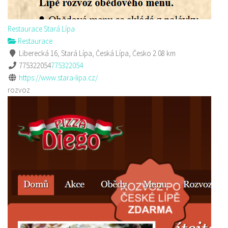
Restaurace Stará Lípa
Restaurace
Liberecká 16, Stará Lípa, Česká Lípa, Česko
2.08 km
775322054
775322054
https://www.stara-lipa.cz/
rozvoz