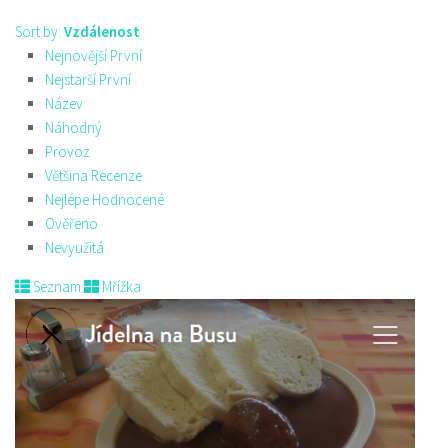
Sort by:
Vzdálenost
Nejnovější První
Nejstarší První
Název
Náhodný
Provoz
Většina Recenze
Nejlépe Hodnocené
Ověřeno
Nevyužitá
Seznam
Mřížka