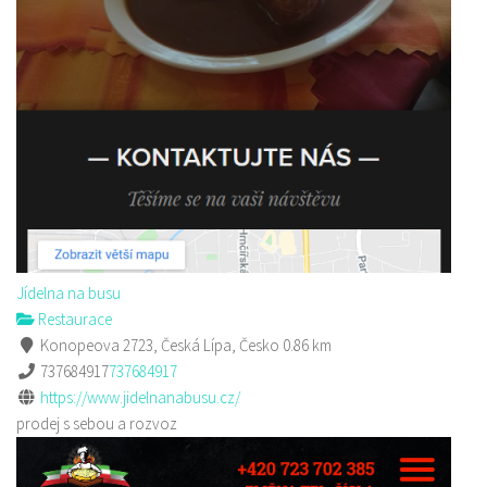
Jídelna na busu
Restaurace
Konopeova 2723, Česká Lípa, Česko
0.86 km
737684917
737684917
https://www.jidelnanabusu.cz/
prodej s sebou a rozvoz