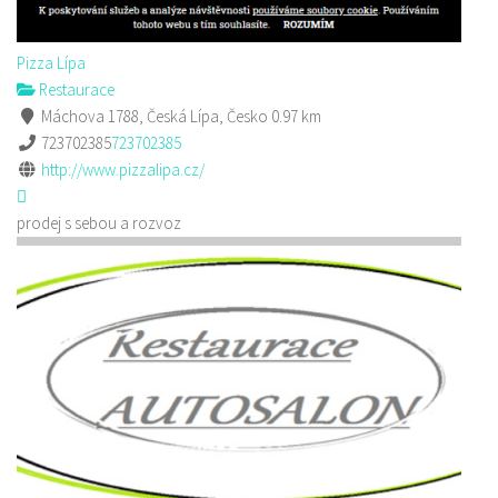
Pizza Lípa
Restaurace
Máchova 1788, Česká Lípa, Česko
0.97 km
723702385
723702385
http://www.pizzalipa.cz/
prodej s sebou a rozvoz