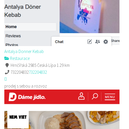
Antalya Donner Kebab
Restaurace
Hrnčířská 2985 Česká Lípa
1.29 km
732204832
732204832
prodej s sebou a rozvoz