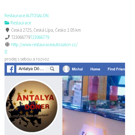
Restaurace AUTOSALON
Restaurace
Česká 2725, Česká Lípa, Česko
1.05 km
723066779
723066779
http://www.restauraceautosalon.cz/
prodej s sebou a rozvoz