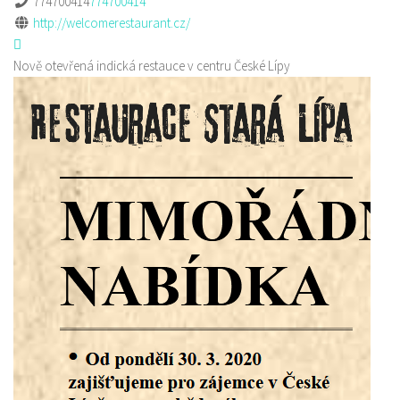
774700414
774700414
http://welcomerestaurant.cz/
Nově otevřená indická restauce v centru České Lípy