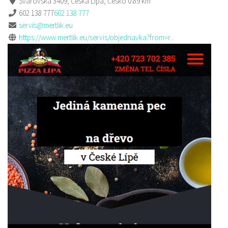
Svárovská 3409, Česká Lípa, Česko
0.89 km
602 138 777
602 138 777
servis@mertlik.eu
https://www.mertlik.eu/servis/objednavka?from=r...