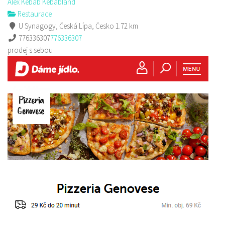
Alex Kebab Kebabland
Restaurace
U Synagogy, Česká Lípa, Česko
1.72 km
776336307
776336307
prodej s sebou