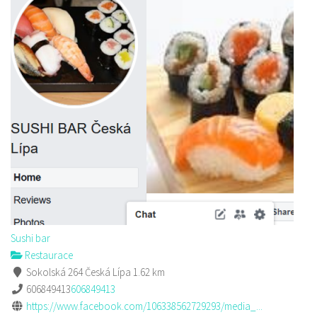
Sushi bar
Restaurace
Sokolská 264 Česká Lípa
1.62 km
606849413
606849413
https://www.facebook.com/106338562729293/media_...