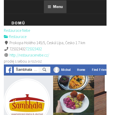
Restaurace Nebe
Restaurace
Prokopa Holého 145/5, Česká Lípa, Česko
1.7 km
725323432
725323432
http://restauracenebe.cz/
prodej s sebou a rozvoz