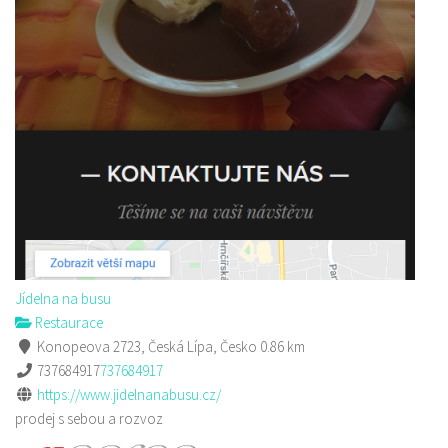
Jídelna na busu
Restaurace
Konopeova 2723, Česká Lípa, Česko
0.86 km
737684917
737684917
https://www.jidelnanabusu.cz/
prodej s sebou a rozvoz