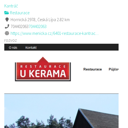
Kantráč
Restaurace
Hornická 2978, Česká Lípa
2.82 km
704402063
704402063
https://www.menicka.cz/6401-restaurace-kantrac....
rozvoz