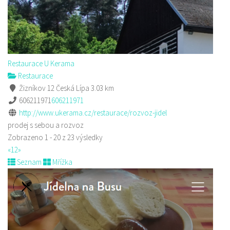
Restaurace U Kerama
Restaurace
Žizníkov 12 Česká Lípa
3.03 km
606211971
606211971
http://www.ukerama.cz/restaurace/rozvoz-jidel
prodej s sebou a rozvoz
Zobrazeno 1 - 20 z 23 výsledky
«
1
2
»
Seznam
Mřížka