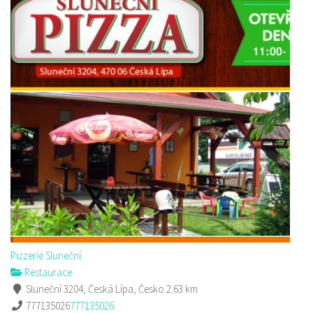
Pizzerie Sluneční
Restaurace
Sluneční 3204, Česká Lípa, Česko
2.63 km
777135026
777135026