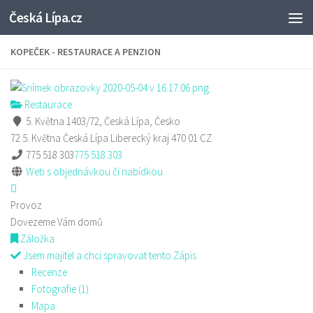
Česká Lípa.cz
Skip to content
KOPEČEK - RESTAURACE A PENZION
Restaurace
5. Května 1403/72, Česká Lípa, Česko
72 5. Května
Česká Lípa
Liberecký kraj
470 01
CZ
775 518 303
775 518 303
Web s objednávkou či nabídkou
Provoz
Dovezeme Vám domů
Záložka
Jsem majitel a chci spravovat tento Zápis
Recenze
Fotografie (1)
Mapa