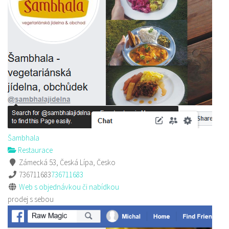
Šambhala
Restaurace
Zámecká 53, Česká Lípa, Česko
736711683
736711683
Web s objednávkou či nabídkou
prodej s sebou