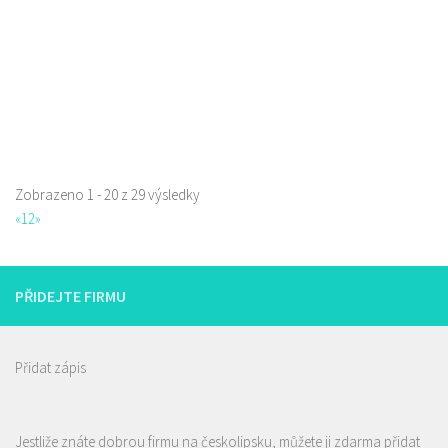
Web s objednávkou či nabídkou
Zobrazeno 1 - 20 z 29 výsledky
La pizzeria Genovese
«
1
2
»
Restaurace
Sokolská 261/26, Česká Lípa, Česko
731009385
731009385
PŘIDEJTE FIRMU
Web s objednávkou či nabídkou
prodej s sebou
Přidat zápis
Jestliže znáte dobrou firmu na českolipsku, můžete ji zdarma přidat