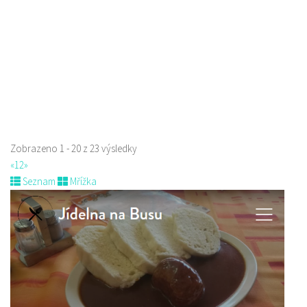
prodej s sebou
Zobrazeno 1 - 20 z 23 výsledky
«
1
2
»
Seznam
Mřížka