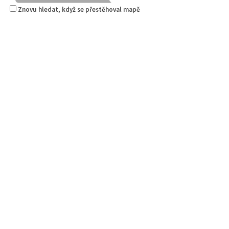
Znovu hledat, když se přestěhoval mapě
Pizza Diego
Restaurace
Na Nivách 3176, Česká Lípa, Česko
775667788
775667788
Web s objednávkou či nabídkou
rozvoz
Mertlík.eu
Pneuservisy
Svárovská 3409, Česká Lípa, Česko
0.89 km
602 138 777
602 138 777
servis@mertlik.eu