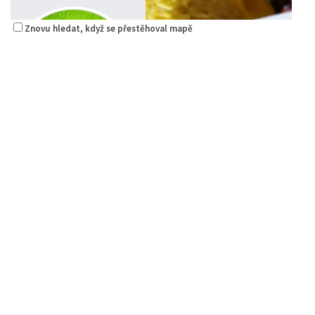
Znovu hledat, když se přestěhoval mapě
Raw magie
Restaurace
Paní Zdislavy 298/1, Česká Lípa, Česko
778529668
778529668