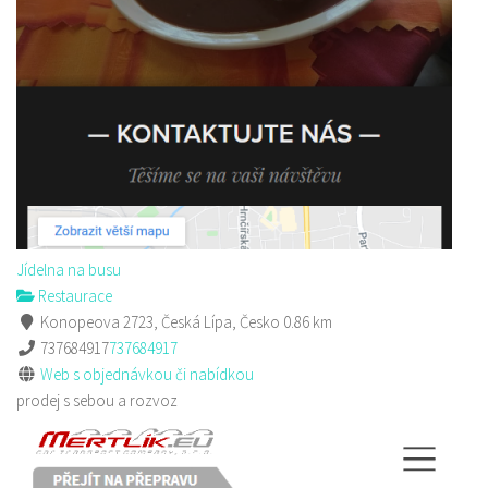
Sushi bar
Restaurace
Sokolská 264 Česká Lípa
606849413
606849413
Web s objednávkou či nabídkou
prodej s sebou
Jídelna na busu
Restaurace
Konopeova 2723, Česká Lípa, Česko
0.86 km
737684917
737684917
Web s objednávkou či nabídkou
prodej s sebou a rozvoz