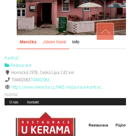
Kantráč
Restaurace
Hornická 2978, Česká Lípa
2.82 km
704402063
704402063
https://www.menicka.cz/6401-restaurace-kantrac....
rozvoz