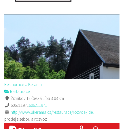
Restaurace U Kerama
Restaurace
Žizníkov 12 Česká Lípa
3.03 km
606211971
606211971
http://www.ukerama.cz/restaurace/rozvoz-jidel
prodej s sebou a rozvoz