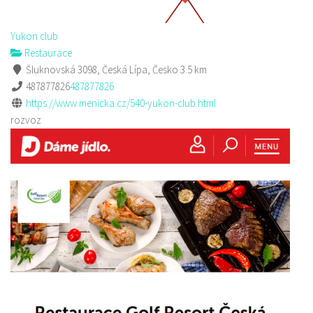
Yukon club
Restaurace
Šluknovská 3098, Česká Lípa, Česko
3.5 km
487877826
487877826
https://www.menicka.cz/540-yukon-club.html
rozvoz