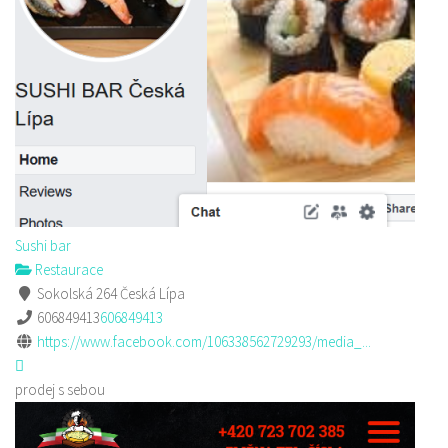
Sushi bar
Restaurace
Sokolská 264 Česká Lípa
606849413
606849413
https://www.facebook.com/106338562729293/media_...
prodej s sebou