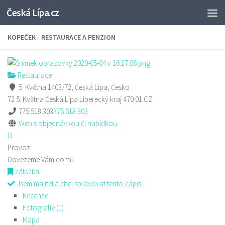
Česká Lípa.cz
Skip to content
KOPEČEK - RESTAURACE A PENZION
Restaurace
5. Května 1403/72, Česká Lípa, Česko
72 5. Května
Česká Lípa
Liberecký kraj
470 01
CZ
775 518 303
775 518 303
Web s objednávkou či nabídkou
Provoz
Dovezeme Vám domů
Záložka
Jsem majitel a chci spravovat tento Zápis
Recenze
Fotografie (1)
Mapa