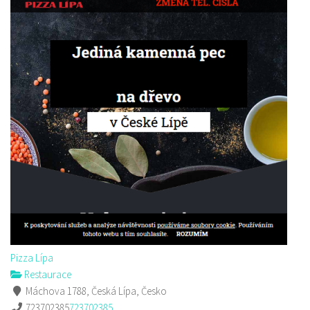
Pizza Lípa
Restaurace
Máchova 1788, Česká Lípa, Česko
723702385
723702385