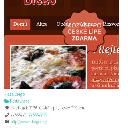
Pizza Diego
Restaurace
Na Nivách 3176, Česká Lípa, Česko
2.21 km
775667788
775667788
http://www.diego.cz/