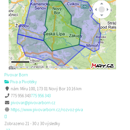
Pivovar Born
Piva a Pivotéky
nám. Míru 100, 173 01 Nový Bor
10.16 km
775 956 343
775 956 343
pivovar@pivovarborn.cz
https://www.pivovarborn.cz/rozvoz-piva
Zobrazeno 21 - 30 z 30 výsledky