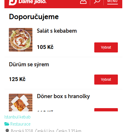
Istanbul kebab
Restaurace
Borská 3218, Česká Lípa, Česko
3.35 km