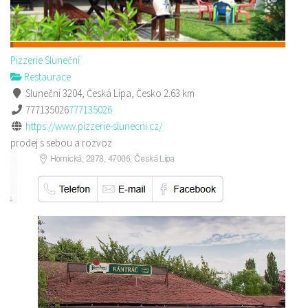
Pizzerie Sluneční
Restaurace
Sluneční 3204, Česká Lípa, Česko
2.63 km
777135026
777135026
https://www.pizzerie-slunecni.cz/
prodej s sebou a rozvoz