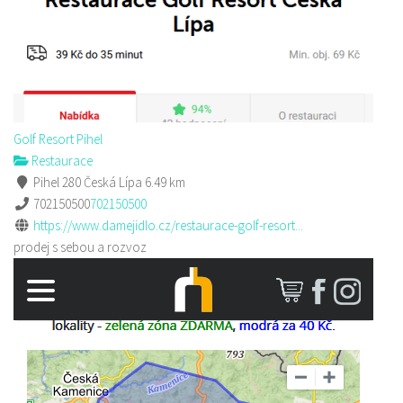
Golf Resort Pihel
Restaurace
Pihel 280 Česká Lípa
6.49 km
702150500
702150500
https://www.damejidlo.cz/restaurace-golf-resort...
prodej s sebou a rozvoz