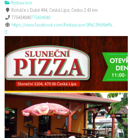
Restaurace
Roháče z Dubé 494, Česká Lípa, Česko
2.43 km
775434040
775434040
https://www.facebook.com/Restaurace-St%C5%99el%...