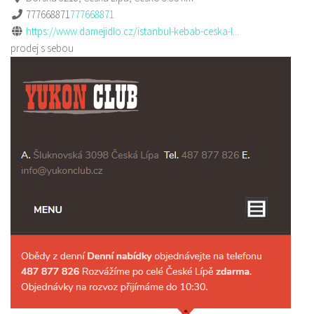
777668871
777668871
https://www.damejidlo.cz/istanbul-kebab-ceska-l...
prodej s sebou