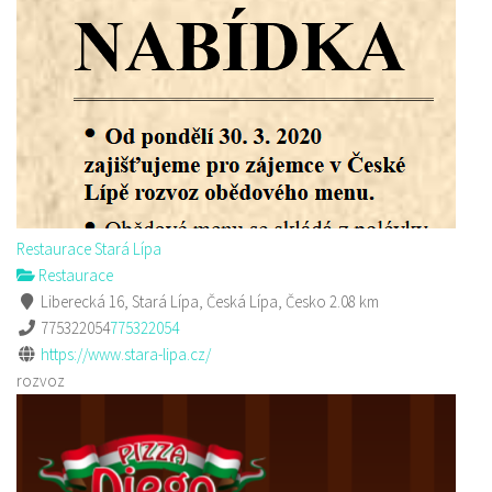
Restaurace Stará Lípa
Restaurace
Liberecká 16, Stará Lípa, Česká Lípa, Česko
2.08 km
775322054
775322054
https://www.stara-lipa.cz/
rozvoz