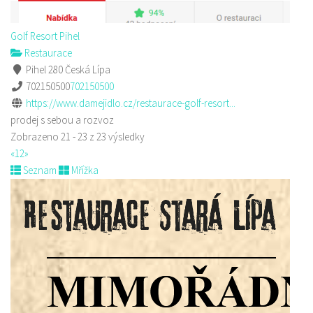
Golf Resort Pihel
Restaurace
Pihel 280 Česká Lípa
702150500
702150500
https://www.damejidlo.cz/restaurace-golf-resort...
prodej s sebou a rozvoz
Zobrazeno 21 - 23 z 23 výsledky
«
1
2
»
Seznam
Mřížka