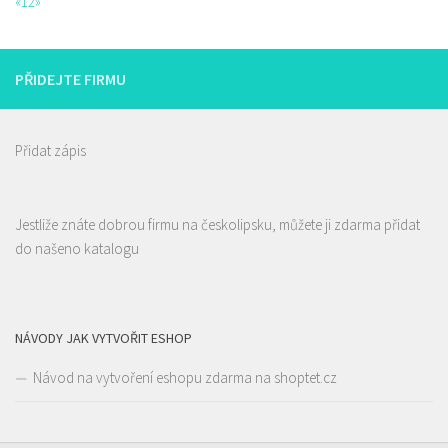
«
1
2
»
PŘIDEJTE FIRMU
Přidat zápis
Jestliže znáte dobrou firmu na českolipsku, můžete ji zdarma přidat
do našeno katalogu
NÁVODY JAK VYTVOŘIT ESHOP
Návod na vytvoření eshopu zdarma na shoptet.cz