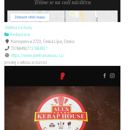
Jídelna na busu
Restaurace
Konopeova 2723, Česká Lípa, Česko
737684917
737684917
https://www.jidelnanabusu.cz/
prodej s sebou a rozvoz