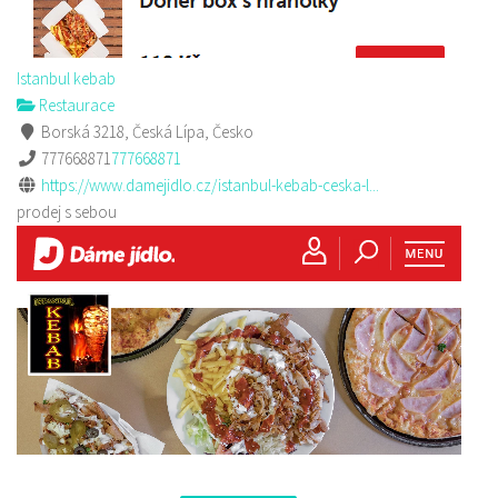
Istanbul kebab
Restaurace
Borská 3218, Česká Lípa, Česko
777668871
777668871
https://www.damejidlo.cz/istanbul-kebab-ceska-l...
prodej s sebou