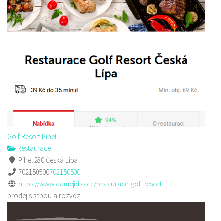
Golf Resort Pihel
Restaurace
Pihel 280 Česká Lípa
702150500
702150500
https://www.damejidlo.cz/restaurace-golf-resort...
prodej s sebou a rozvoz