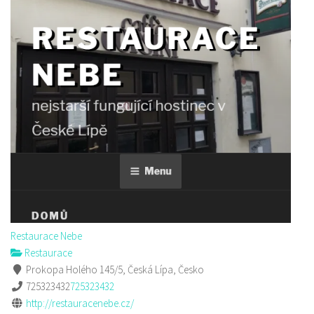
Restaurace Nebe
Restaurace
Prokopa Holého 145/5, Česká Lípa, Česko
725323432
725323432
http://restauracenebe.cz/