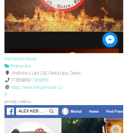
Alex Kebab House
Restaurace
Jindřicha z Lipé 118, Česká Lípa, Česko
777850850
777850850
https://www.kebaphouse.cz/
prodej s sebou