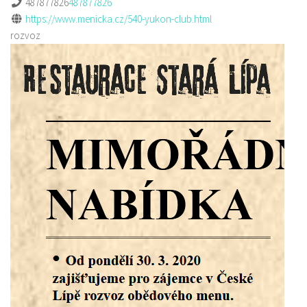
487877826
487877826
https://www.menicka.cz/540-yukon-club.html
rozvoz