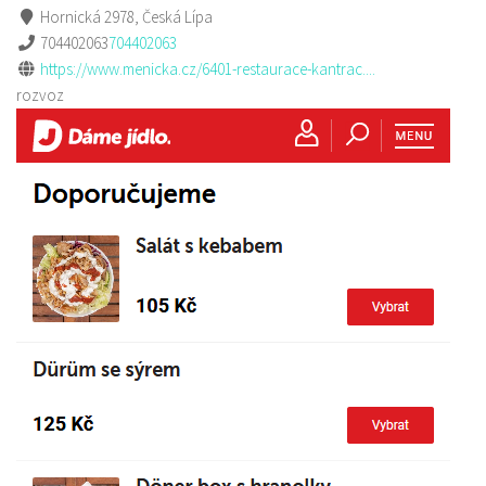
Hornická 2978, Česká Lípa
704402063
704402063
https://www.menicka.cz/6401-restaurace-kantrac....
rozvoz