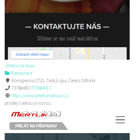
Jídelna na busu
Restaurace
Konopeova 2723, Česká Lípa, Česko
0.86 km
737684917
737684917
https://www.jidelnanabusu.cz/
prodej s sebou a rozvoz