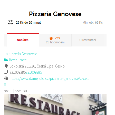
La pizzeria Genovese
Restaurace
Sokolská 261/26, Česká Lípa, Česko
731009385
731009385
https://www.damejidlo.cz/pizzeria-genovese?z-ce...
prodej s sebou