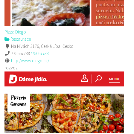
Pizza Diego
Restaurace
Na Nivách 3176, Česká Lípa, Česko
775667788
775667788
http://www.diego.cz/
rozvoz