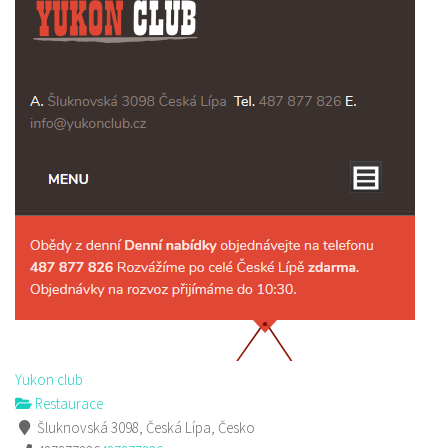
Yukon club
Restaurace
Šluknovská 3098, Česká Lípa, Česko