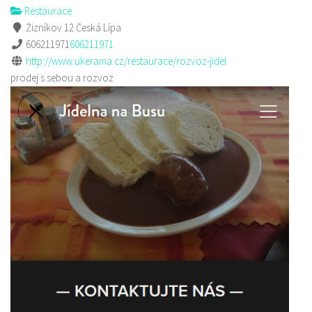
Restaurace
Žizníkov 12 Česká Lípa
606211971
606211971
http://www.ukerama.cz/restaurace/rozvoz-jidel
prodej s sebou a rozvoz