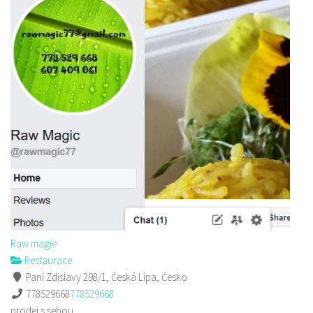
Raw magie
Restaurace
Paní Zdislavy 298/1, Česká Lípa, Česko
778529668
778529668
prodej s sebou