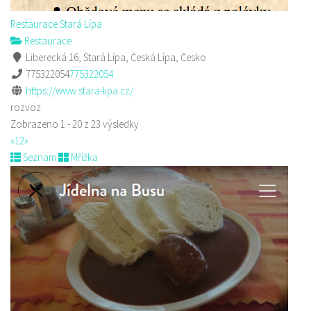
Restaurace Stará Lípa
Restaurace
Liberecká 16, Stará Lípa, Česká Lípa, Česko
775322054
775322054
https://www.stara-lipa.cz/
rozvoz
Zobrazeno 1 - 20 z 23 výsledky
«
1
2
»
Seznam
Mřížka