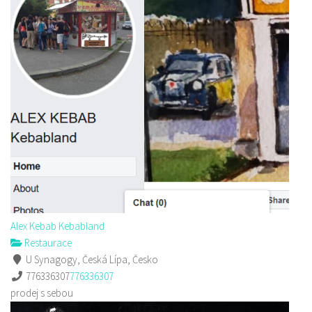
Alex Kebab Kebabland
Restaurace
U Synagogy, Česká Lípa, Česko
776336307
776336307
prodej s sebou