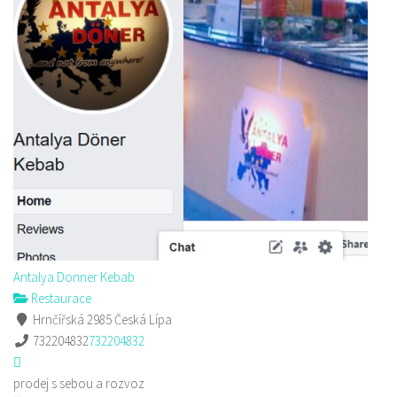
Antalya Donner Kebab
Restaurace
Hrnčířská 2985 Česká Lípa
732204832
732204832
prodej s sebou a rozvoz