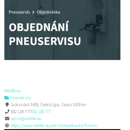
Mertlík.eu
Pneuservisy
Svárovská 3409, Česká Lípa, Česko
0.89 km
602 138 777
602 138 777
servis@mertlik.eu
https://www.mertlik.eu/servis/objednavka?from=r...