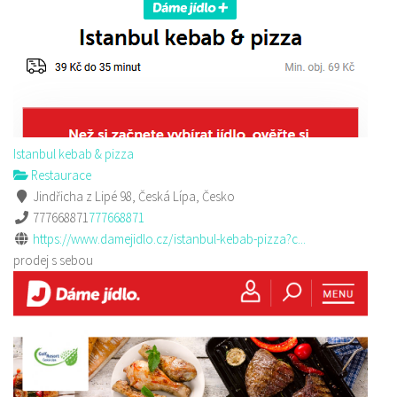
Istanbul kebab & pizza
Restaurace
Jindřicha z Lipé 98, Česká Lípa, Česko
777668871
777668871
https://www.damejidlo.cz/istanbul-kebab-pizza?c...
prodej s sebou