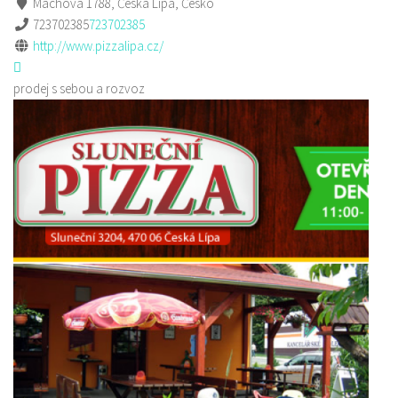
Máchova 1788, Česká Lípa, Česko
723702385
723702385
http://www.pizzalipa.cz/
prodej s sebou a rozvoz