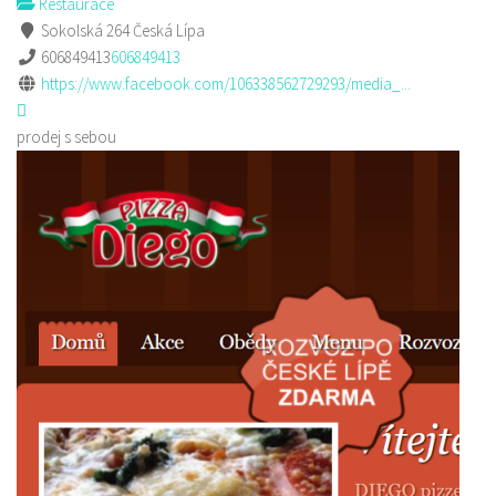
Restaurace
Sokolská 264 Česká Lípa
606849413
606849413
https://www.facebook.com/106338562729293/media_...
prodej s sebou