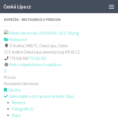
Česká Lípa.cz
Skip to content
KOPEČEK - RESTAURACE A PENZION
Restaurace
5. Května 1403/72, Česká Lípa, Česko
72 5. Května
Česká Lípa
Liberecký kraj
470 01
CZ
775 518 303
775 518 303
Web s objednávkou či nabídkou
Provoz
Dovezeme Vám domů
Záložka
Jsem majitel a chci spravovat tento Zápis
Recenze
Fotografie (1)
Mapa