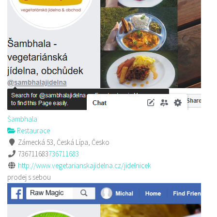
Šambhala
Restaurace
Zámecká 53, Česká Lípa, Česko
736711683
736711683
http://www.vegetarianskajidelna.cz/jidelnicek
prodej s sebou