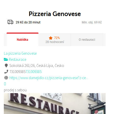
La pizzeria Genovese
Restaurace
Sokolská 261/26, Česká Lípa, Česko
731009385
731009385
https://www.damejidlo.cz/pizzeria-genovese?z-ce...
prodej s sebou