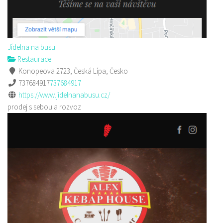
Jídelna na busu
Restaurace
Konopeova 2723, Česká Lípa, Česko
737684917
737684917
https://www.jidelnanabusu.cz/
prodej s sebou a rozvoz