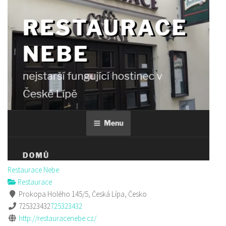
Restaurace Nebe
Restaurace
Prokopa Holého 145/5, Česká Lípa, Česko
725323432
725323432
http://restauracenebe.cz/