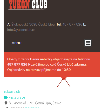
Yukon club
Restaurace
Šluknovská 3098, Česká Lípa, Česko