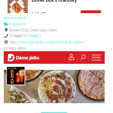
Istanbul kebab
Restaurace
Borská 3218, Česká Lípa, Česko
777668871
777668871
https://www.damejidlo.cz/istanbul-kebab-ceska-l...
prodej s sebou