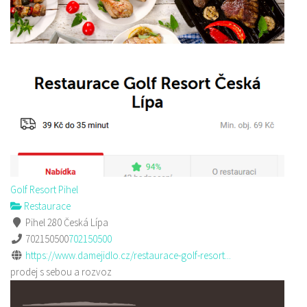
Golf Resort Pihel
Restaurace
Pihel 280 Česká Lípa
702150500
702150500
https://www.damejidlo.cz/restaurace-golf-resort...
prodej s sebou a rozvoz