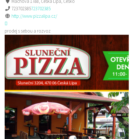
Máchova 1788, Česká Lípa, Česko
723702385
723702385
http://www.pizzalipa.cz/
prodej s sebou a rozvoz