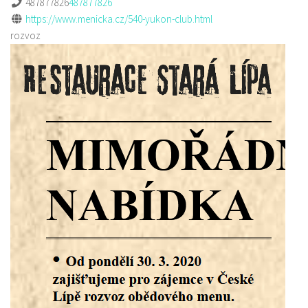
487877826
487877826
https://www.menicka.cz/540-yukon-club.html
rozvoz