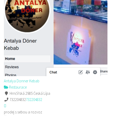
Antalya Donner Kebab
Restaurace
Hrnčířská 2985 Česká Lípa
732204832
732204832
prodej s sebou a rozvoz