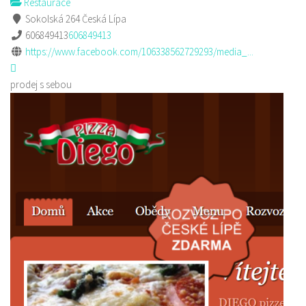
Restaurace
Sokolská 264 Česká Lípa
606849413
606849413
https://www.facebook.com/106338562729293/media_...
prodej s sebou