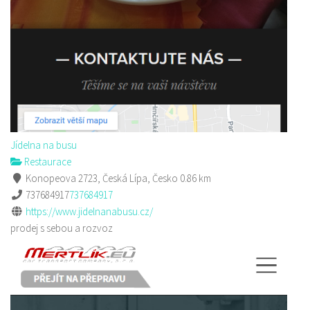
Jídelna na busu
Restaurace
Konopeova 2723, Česká Lípa, Česko
0.86 km
737684917
737684917
https://www.jidelnanabusu.cz/
prodej s sebou a rozvoz