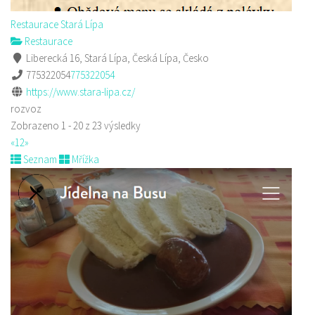
Restaurace Stará Lípa
Restaurace
Liberecká 16, Stará Lípa, Česká Lípa, Česko
775322054
775322054
https://www.stara-lipa.cz/
rozvoz
Zobrazeno 1 - 20 z 23 výsledky
«
1
2
»
Seznam
Mřížka