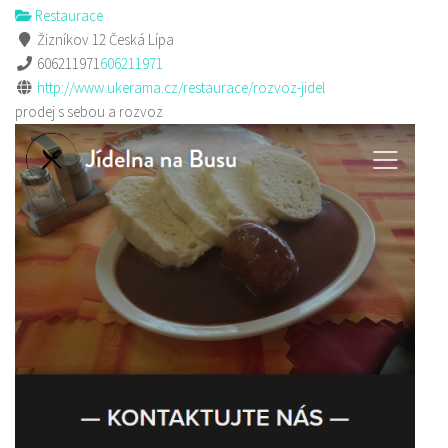
Restaurace
Žizníkov 12 Česká Lípa
606211971
606211971
http://www.ukerama.cz/restaurace/rozvoz-jidel
prodej s sebou a rozvoz