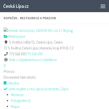
Česká Lípa.cz
Skip to content
KOPEČEK - RESTAURACE A PENZION
Restaurace
5. Května 1403/72, Česká Lípa, Česko
72 5. Května
Česká Lípa
Liberecký kraj
470 01
CZ
775 518 303
775 518 303
Web s objednávkou či nabídkou
Provoz
Dovezeme Vám domů
Záložka
Jsem majitel a chci spravovat tento Zápis
Recenze
Fotografie (1)
Mapa