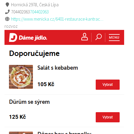
Hornická 2978, Česká Lípa
704402063
704402063
https://www.menicka.cz/6401-restaurace-kantrac....
rozvoz