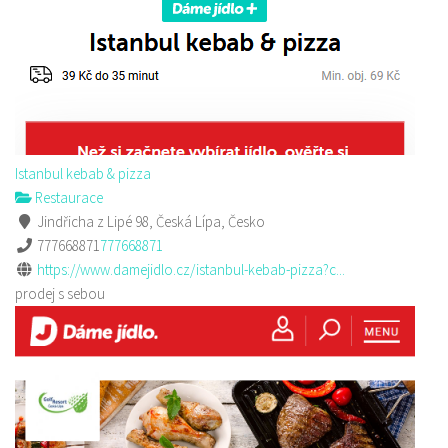
Istanbul kebab & pizza
Restaurace
Jindřicha z Lipé 98, Česká Lípa, Česko
777668871
777668871
https://www.damejidlo.cz/istanbul-kebab-pizza?c...
prodej s sebou