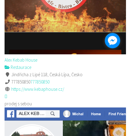
Alex Kebab House
Restaurace
Jindřicha z Lipé 118, Česká Lípa, Česko
777850850
777850850
https://www.kebaphouse.cz/
prodej s sebou