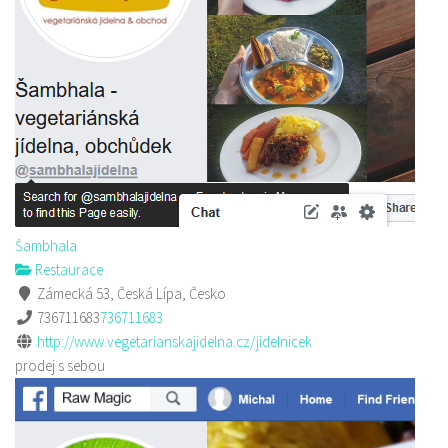
Šambhala
Restaurace
Zámecká 53, Česká Lípa, Česko
736711683
736711683
http://www.vegetarianskajidelna.cz/jidelnicek
prodej s sebou