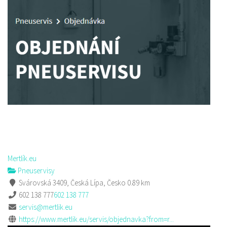
Mertlík.eu
Pneuservisy
Svárovská 3409, Česká Lípa, Česko
0.89 km
602 138 777
602 138 777
servis@mertlik.eu
https://www.mertlik.eu/servis/objednavka?from=r...