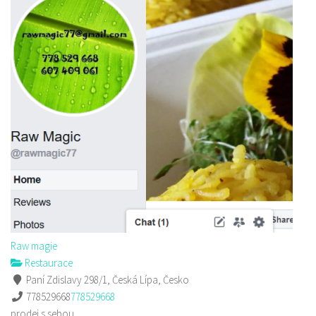
Raw magie
Restaurace
Paní Zdislavy 298/1, Česká Lípa, Česko
778529668
778529668
prodej s sebou