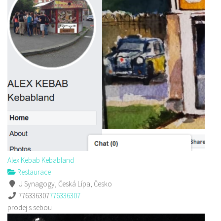
Alex Kebab Kebabland
Restaurace
U Synagogy, Česká Lípa, Česko
776336307
776336307
prodej s sebou