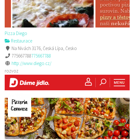
Pizza Diego
Restaurace
Na Nivách 3176, Česká Lípa, Česko
775667788
775667788
http://www.diego.cz/
rozvoz