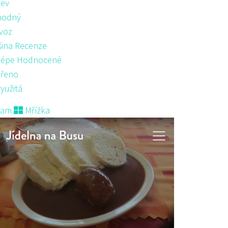
ev
hodný
voz
šina Recenze
lépe Hodnocené
řeno
yužitá
nam
Mřížka