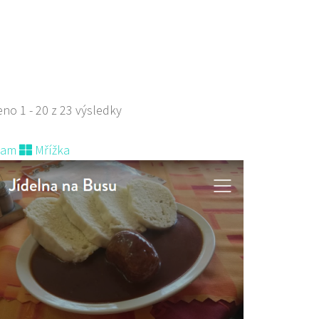
s sebou a rozvoz
no 1 - 20 z 23 výsledky
nam
Mřížka