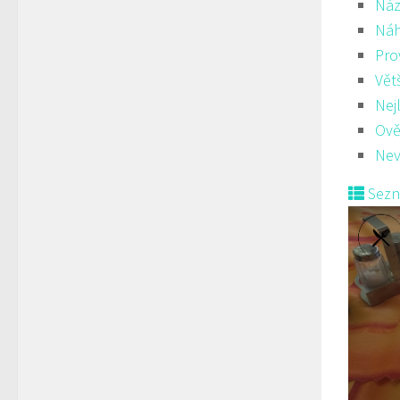
Náz
Ná
Pro
Vět
Nej
Ově
Nev
Sez