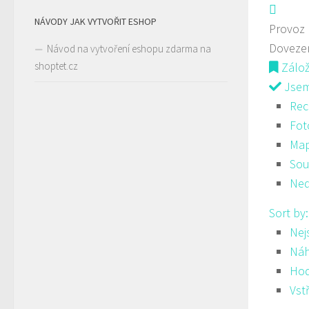
NÁVODY JAK VYTVOŘIT ESHOP
Provoz
Doveze
Návod na vytvoření eshopu zdarma na
shoptet.cz
Zálo
Jsem 
Rec
Fot
Ma
Sou
Ned
Sort by
Nej
Ná
Hod
Vst