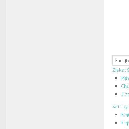
Získat 
Měs
Ch
Jíz
Sort by
Nej
Nej