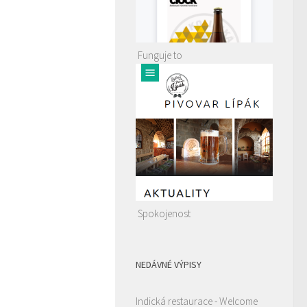
Funguje to
Spokojenost
NEDÁVNÉ VÝPISY
Indická restaurace - Welcome