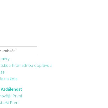
Směry
tskou hromadnou dopravou
ůze
da na kole
:
Vzdálenost
novější První
starší První