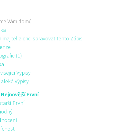
me Vám domů
žka
majitel a chci spravovat tento Zápis
enze
ografie (1)
pa
visející Výpisy
aleké Výpisy
:
Nejnovější První
starší První
hodný
nocení
řícnost