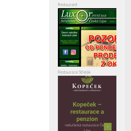
Restaurant
Restaurace Střelák