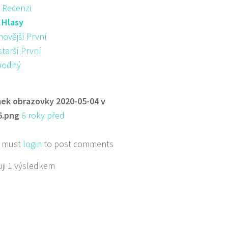
 Recenzi
:
Hlasy
novější První
starší První
hodný
ek obrazovky 2020-05-04 v
6.png
6 roky před
 must
login
to post comments
ji 1 výsledkem