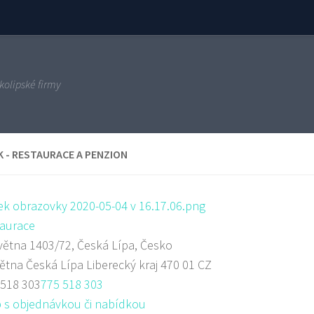
kolipské firmy
 - RESTAURACE A PENZION
aurace
větna 1403/72, Česká Lípa, Česko
větna
Česká Lípa
Liberecký kraj
470 01
CZ
 518 303
775 518 303
 s objednávkou či nabídkou