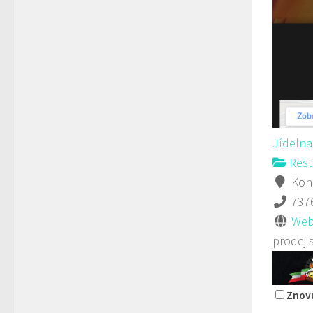
Jídelna
Rest
Kono
737
Web
prodej 
Znovu