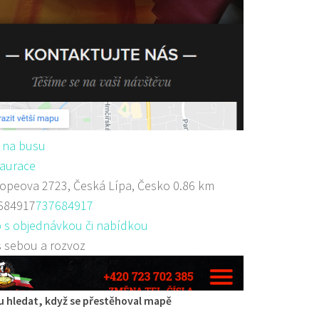
 na busu
aurace
peova 2723, Česká Lípa, Česko
0.86 km
684917
737684917
 s objednávkou či nabídkou
s sebou a rozvoz
 hledat, když se přestěhoval mapě