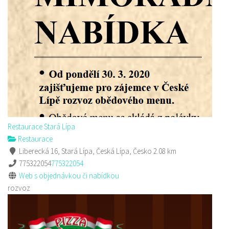
Restaurace Stará Lípa
Restaurace
Liberecká 16, Stará Lípa, Česká Lípa, Česko
2.08 km
775322054
775322054
Web s objednávkou či nabídkou
rozvoz