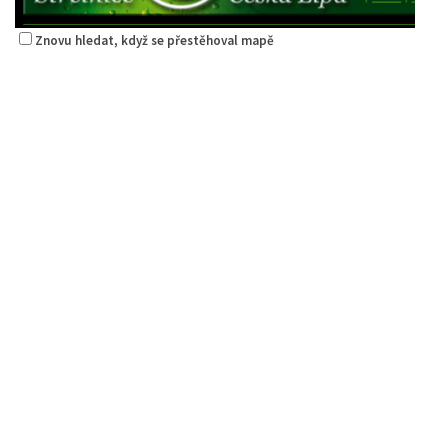
Znovu hledat, když se přestěhoval mapě
Restaurace Střelák
Restaurace
Roháče z Dubé 494, Česká Lípa, Česko
775434040
775434040
Web s objednávkou či nabídkou