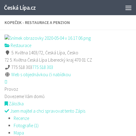
Česká Lípa.cz
Skip to content
KOPEČEK - RESTAURACE A PENZION
Restaurace
5. Května 1403/72, Česká Lípa, Česko
72 5. Května
Česká Lípa
Liberecký kraj
470 01
CZ
775 518 303
775 518 303
Web s objednávkou či nabídkou
Provoz
Dovezeme Vám domů
Záložka
Jsem majitel a chci spravovat tento Zápis
Recenze
Fotografie (1)
Mapa