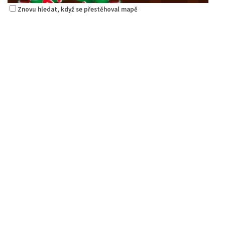
Znovu hledat, když se přestěhoval mapě
Pizza Diego
Restaurace
Na Nivách 3176, Česká Lípa, Česko
2.21 km
775667788
775667788
Web s objednávkou či nabídkou