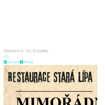
Indická restaurace - Welcome Restaurant
Restaurace
náměstí Tomáše Garrigue Masaryka 197/30, Česká Lípa, Česko
774700414
774700414
Web s objednávkou či nabídkou
Nově otevřená indická restauce v centru České Lípy
Zobrazeno 21 - 23 z 23 výsledky
«
1
2
»
Seznam
Mřížka