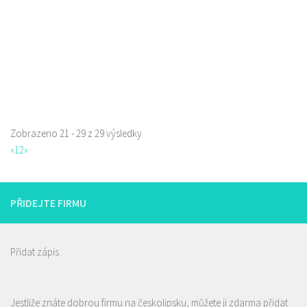
rozvoz
Zobrazeno 21 - 29 z 29 výsledky
«
1
2
»
PŘIDEJTE FIRMU
Přidat zápis
Jestliže znáte dobrou firmu na českolipsku, můžete ji zdarma přidat