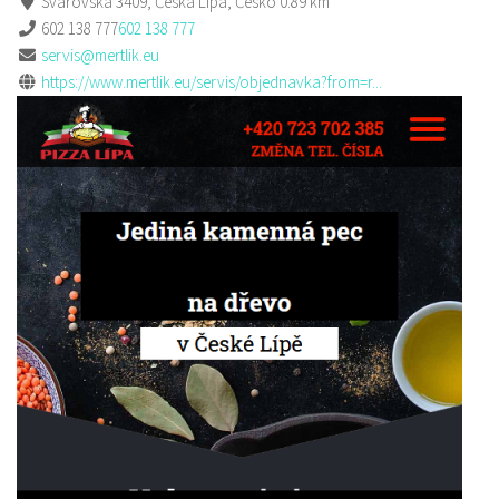
Svárovská 3409, Česká Lípa, Česko
0.89 km
602 138 777
602 138 777
servis@mertlik.eu
https://www.mertlik.eu/servis/objednavka?from=r...