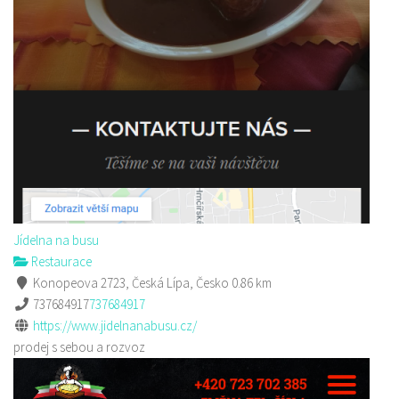
Jídelna na busu
Restaurace
Konopeova 2723, Česká Lípa, Česko
0.86 km
737684917
737684917
https://www.jidelnanabusu.cz/
prodej s sebou a rozvoz