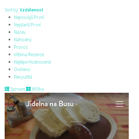
Sort by:
Vzdálenost
Nejnovější První
Nejstarší První
Název
Náhodný
Provoz
Většina Recenze
Nejlépe Hodnocené
Ověřeno
Nevyužitá
Seznam
Mřížka