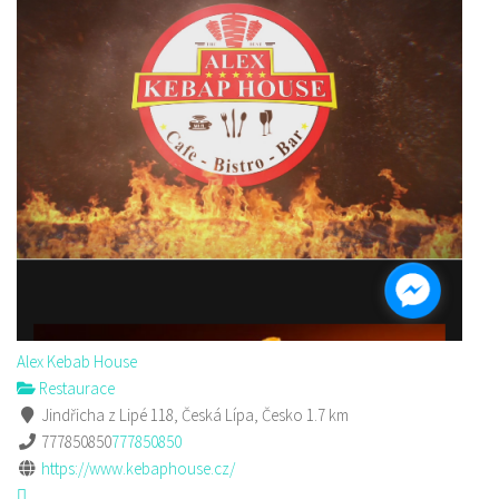
Alex Kebab House
Restaurace
Jindřicha z Lipé 118, Česká Lípa, Česko
1.7 km
777850850
777850850
https://www.kebaphouse.cz/