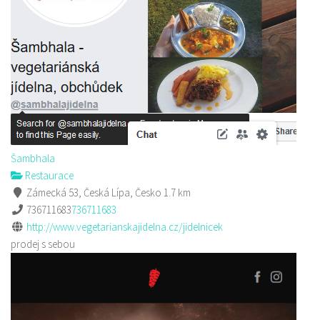
Šambhala
Restaurace
Zámecká 53, Česká Lípa, Česko
1.7 km
736711683
736711683
http://www.vegetarianskajidelna.cz/jidelnicek
prodej s sebou