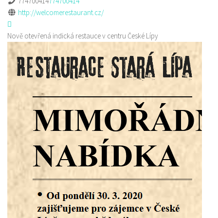
774700414
774700414
http://welcomerestaurant.cz/
Nově otevřená indická restauce v centru České Lípy