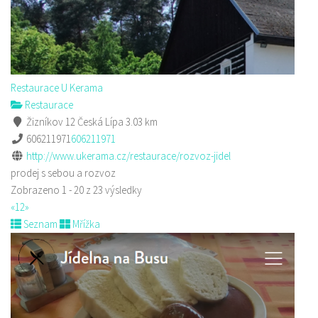
Restaurace U Kerama
Restaurace
Žizníkov 12 Česká Lípa
3.03 km
606211971
606211971
http://www.ukerama.cz/restaurace/rozvoz-jidel
prodej s sebou a rozvoz
Zobrazeno 1 - 20 z 23 výsledky
«
1
2
»
Seznam
Mřížka