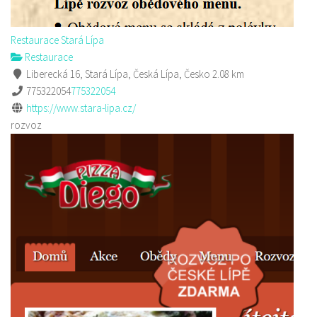
Restaurace Stará Lípa
Restaurace
Liberecká 16, Stará Lípa, Česká Lípa, Česko
2.08 km
775322054
775322054
https://www.stara-lipa.cz/
rozvoz