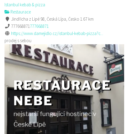
Istanbul kebab & pizza
Restaurace
Jindřicha z Lipé 98, Česká Lípa, Česko
1.67 km
777668871
777668871
https://www.damejidlo.cz/istanbul-kebab-pizza?c...
prodej s sebou