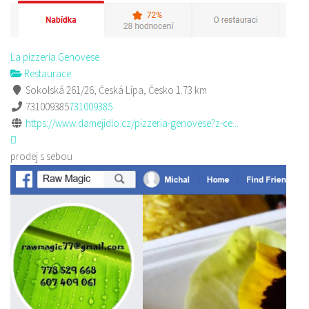
La pizzeria Genovese
Restaurace
Sokolská 261/26, Česká Lípa, Česko
1.73 km
731009385
731009385
https://www.damejidlo.cz/pizzeria-genovese?z-ce...
prodej s sebou