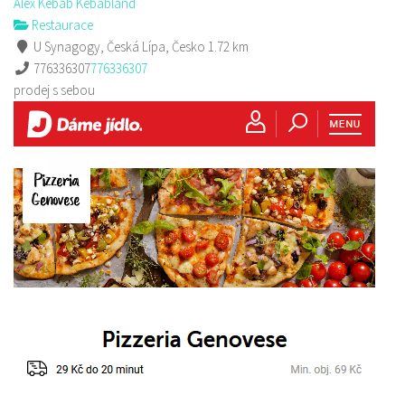
Alex Kebab Kebabland
Restaurace
U Synagogy, Česká Lípa, Česko
1.72 km
776336307
776336307
prodej s sebou