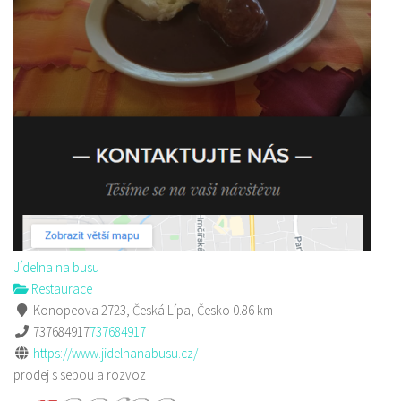
Jídelna na busu
Restaurace
Konopeova 2723, Česká Lípa, Česko
0.86 km
737684917
737684917
https://www.jidelnanabusu.cz/
prodej s sebou a rozvoz