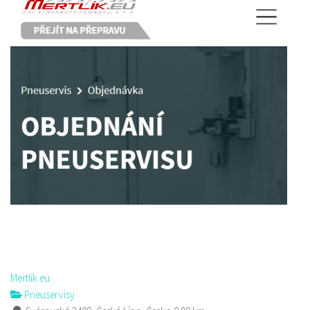
Mertlík.eu
Pneuservisy