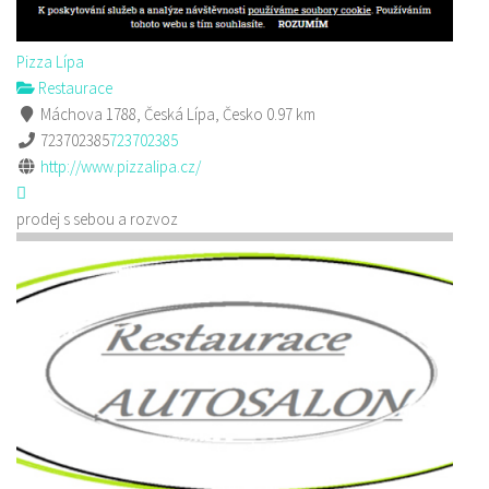
Pizza Lípa
Restaurace
Máchova 1788, Česká Lípa, Česko
0.97 km
723702385
723702385
http://www.pizzalipa.cz/
prodej s sebou a rozvoz