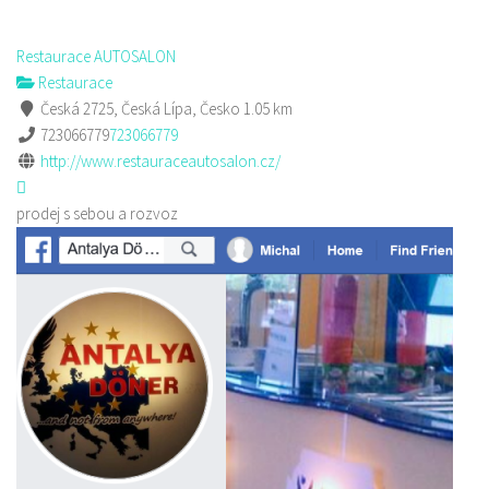
Restaurace AUTOSALON
Restaurace
Česká 2725, Česká Lípa, Česko
1.05 km
723066779
723066779
http://www.restauraceautosalon.cz/
prodej s sebou a rozvoz