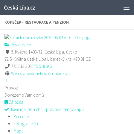
Česká Lípa.cz
Skip to content
KOPEČEK - RESTAURACE A PENZION
Restaurace
5. Května 1403/72, Česká Lípa, Česko
72 5. Května
Česká Lípa
Liberecký kraj
470 01
CZ
775 518 303
775 518 303
Web s objednávkou či nabídkou
Provoz
Dovezeme Vám domů
Záložka
Jsem majitel a chci spravovat tento Zápis
Recenze
Fotografie (1)
Mapa