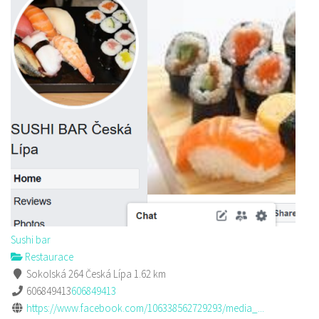
Sushi bar
Restaurace
Sokolská 264 Česká Lípa
1.62 km
606849413
606849413
https://www.facebook.com/106338562729293/media_...