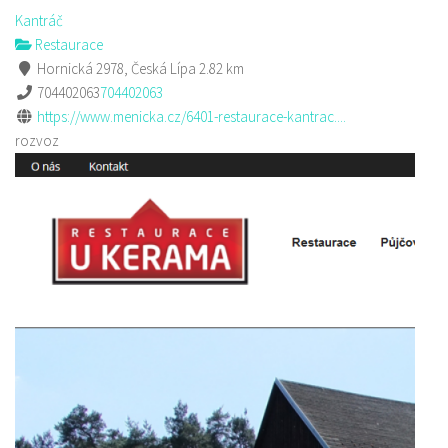
Kantráč
Restaurace
Hornická 2978, Česká Lípa
2.82 km
704402063
704402063
https://www.menicka.cz/6401-restaurace-kantrac....
rozvoz