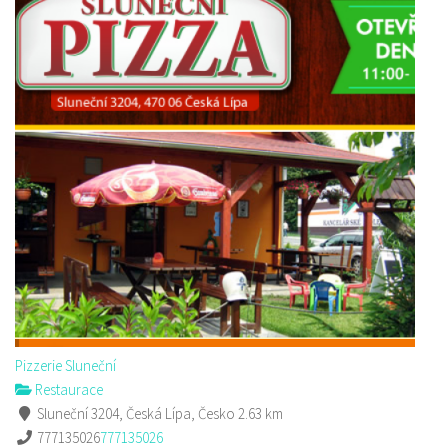
Pizzerie Sluneční
Restaurace
Sluneční 3204, Česká Lípa, Česko
2.63 km
777135026
777135026