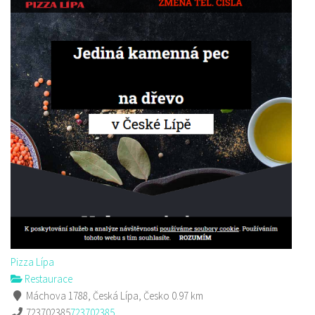
Pizza Lípa
Restaurace
Máchova 1788, Česká Lípa, Česko
0.97 km
723702385
723702385