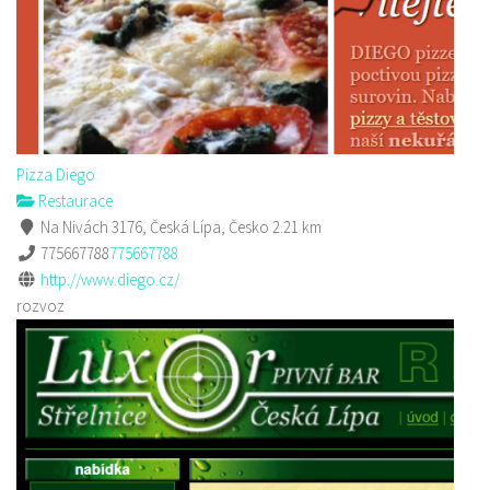
Pizza Diego
Restaurace
Na Nivách 3176, Česká Lípa, Česko
2.21 km
775667788
775667788
http://www.diego.cz/
rozvoz