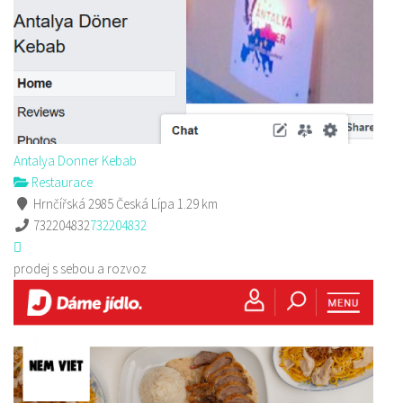
Antalya Donner Kebab
Restaurace
Hrnčířská 2985 Česká Lípa
1.29 km
732204832
732204832
prodej s sebou a rozvoz