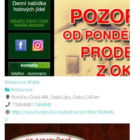
Restaurace Střelák
Restaurace
Roháče z Dubé 494, Česká Lípa, Česko
2.43 km
775434040
775434040
https://www.facebook.com/Restaurace-St%C5%99el%...