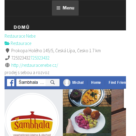
Restaurace Nebe
Restaurace
Prokopa Holého 145/5, Česká Lípa, Česko
1.7 km
725323432
725323432
http://restauracenebe.cz/
prodej s sebou a rozvoz