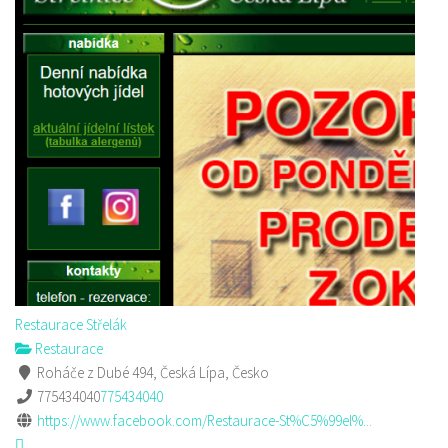
Restaurace Střelák
Restaurace
Roháče z Dubé 494, Česká Lípa, Česko
775434040
775434040
https://www.facebook.com/Restaurace-St%C5%99el%...