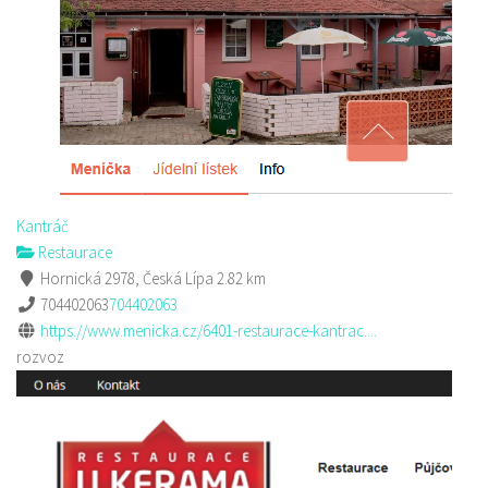
Kantráč
Restaurace
Hornická 2978, Česká Lípa
2.82 km
704402063
704402063
https://www.menicka.cz/6401-restaurace-kantrac....
rozvoz