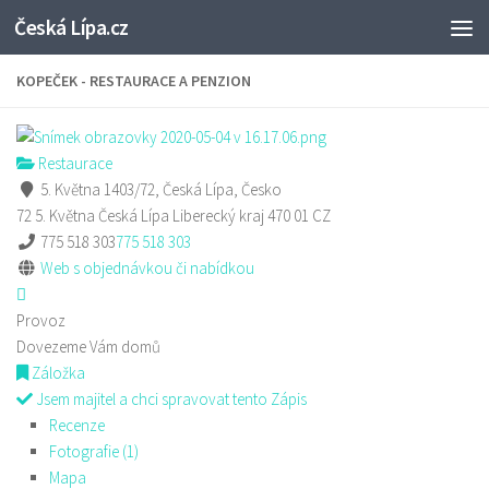
Česká Lípa.cz
Skip to content
KOPEČEK - RESTAURACE A PENZION
Restaurace
5. Května 1403/72, Česká Lípa, Česko
72 5. Května
Česká Lípa
Liberecký kraj
470 01
CZ
775 518 303
775 518 303
Web s objednávkou či nabídkou
Provoz
Dovezeme Vám domů
Záložka
Jsem majitel a chci spravovat tento Zápis
Recenze
Fotografie (1)
Mapa