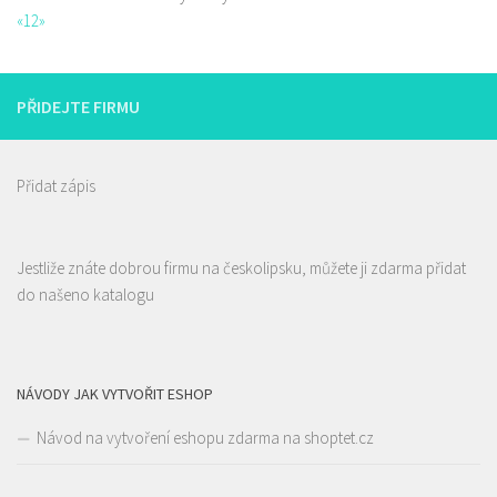
«
1
2
»
PŘIDEJTE FIRMU
Přidat zápis
Jestliže znáte dobrou firmu na českolipsku, můžete ji zdarma přidat
do našeno katalogu
NÁVODY JAK VYTVOŘIT ESHOP
Návod na vytvoření eshopu zdarma na shoptet.cz