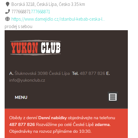
Borská 3218, Česká Lípa, Česko
3.35 km
777668871
777668871
https://www.damejidlo.cz/istanbul-kebab-ceska-l...
prodej s sebou