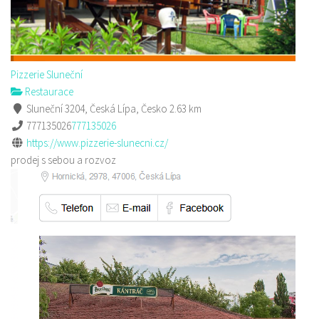
Pizzerie Sluneční
Restaurace
Sluneční 3204, Česká Lípa, Česko
2.63 km
777135026
777135026
https://www.pizzerie-slunecni.cz/
prodej s sebou a rozvoz