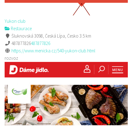
Yukon club
Restaurace
Šluknovská 3098, Česká Lípa, Česko
3.5 km
487877826
487877826
https://www.menicka.cz/540-yukon-club.html
rozvoz