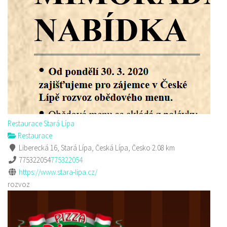
Restaurace Stará Lípa
Restaurace
Liberecká 16, Stará Lípa, Česká Lípa, Česko
2.08 km
775322054
775322054
https://www.stara-lipa.cz/
rozvoz