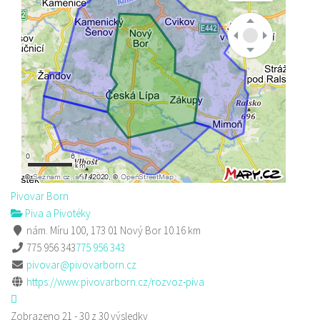
Pivovar Born
Piva a Pivotéky
nám. Míru 100, 173 01 Nový Bor
10.16 km
775 956 343
775 956 343
pivovar@pivovarborn.cz
https://www.pivovarborn.cz/rozvoz-piva
Zobrazeno 21 - 30 z 30 výsledky