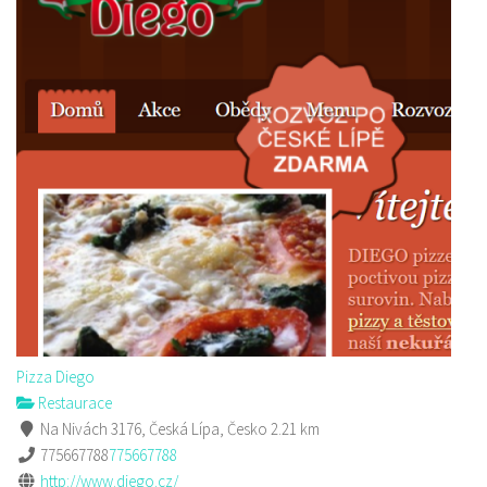
Pizza Diego
Restaurace
Na Nivách 3176, Česká Lípa, Česko
2.21 km
775667788
775667788
http://www.diego.cz/