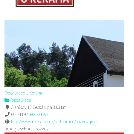
Restaurace U Kerama
Restaurace
Žizníkov 12 Česká Lípa
3.03 km
606211971
606211971
http://www.ukerama.cz/restaurace/rozvoz-jidel
prodej s sebou a rozvoz