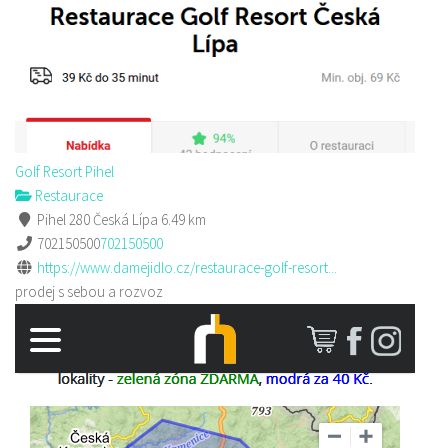
Golf Resort Pihel
Restaurace
Pihel 280 Česká Lípa
6.49 km
702150500
702150500
https://www.damejidlo.cz/restaurace-golf-resort...
prodej s sebou a rozvoz