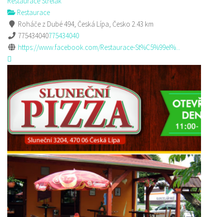
Restaurace Střelák
Restaurace
Roháče z Dubé 494, Česká Lípa, Česko
2.43 km
775434040
775434040
https://www.facebook.com/Restaurace-St%C5%99el%...