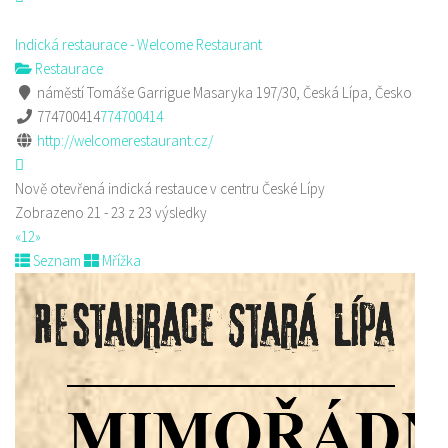
Indická restaurace - Welcome Restaurant
Restaurace
náměstí Tomáše Garrigue Masaryka 197/30, Česká Lípa, Česko
774700414
774700414
http://welcomerestaurant.cz/
Nově otevřená indická restauce v centru České Lípy
Zobrazeno 21 - 23 z 23 výsledky
«
1
2
»
Seznam
Mřížka