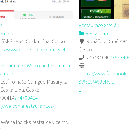
t
Restaurace Střelák
aurace
Restaurace
ířská 2964, Česká Lípa, Česko
Roháče z Dubé 494,
s://www.damejidlo.cz/nem-viet
Česko
775434040
7754340
 restaurace - Welcome Restaurant
aurace
https://www.facebook.
stí Tomáše Garrigue Masaryka
St%C5%99el%...
 Česká Lípa, Česko
700414
774700414
://welcomerestaurant.cz/
evřená indická restauce v centru