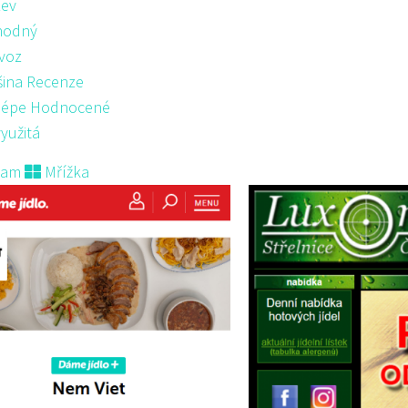
ev
hodný
voz
šina Recenze
lépe Hodnocené
yužitá
nam
Mřížka