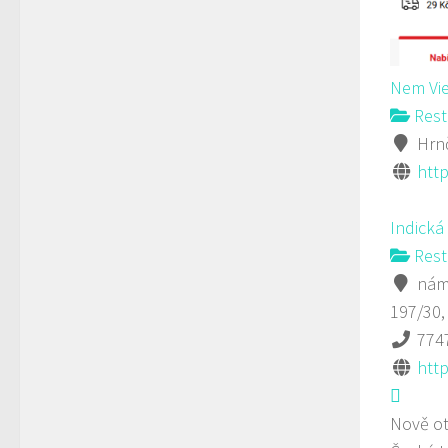
Nem Vie
Rest
Hrnč
http
Indická
Rest
námě
197/30,
774
http
Nově ot