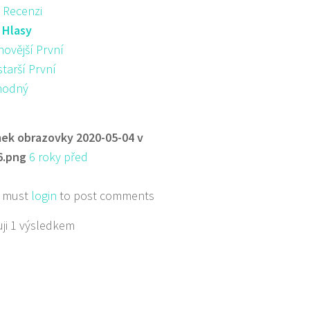
 Recenzi
:
Hlasy
novější První
starší První
hodný
ek obrazovky 2020-05-04 v
6.png
6 roky před
 must
login
to post comments
ji 1 výsledkem