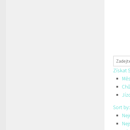
Získat 
Měs
Ch
Jíz
Sort by
Nej
Nej