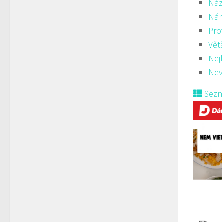
Náz
Ná
Pro
Vět
Nej
Nev
Sez