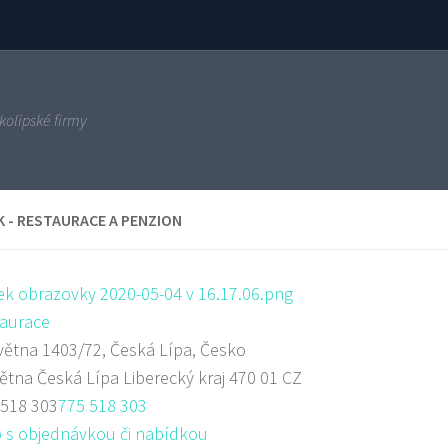
kolipské firmy
 - RESTAURACE A PENZION
aurace
větna 1403/72, Česká Lípa, Česko
větna
Česká Lípa
Liberecký kraj
470 01
CZ
 518 303
775 518 303
 s objednávkou či nabídkou