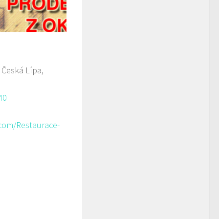
 Česká Lípa,
40
com/Restaurace-