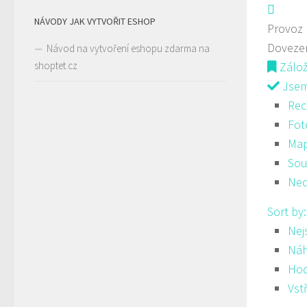
NÁVODY JAK VYTVOŘIT ESHOP
Provoz
Doveze
Návod na vytvoření eshopu zdarma na
shoptet.cz
Zálo
Jsem 
Rec
Fot
Ma
Sou
Ned
Sort by
Nej
Ná
Hod
Vst