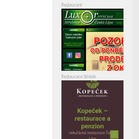
Restaurant
Restaurace Střelák