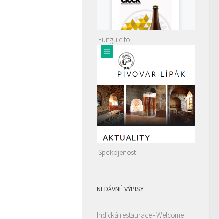
Funguje to
Spokojenost
NEDÁVNÉ VÝPISY
Indická restaurace - Welcome