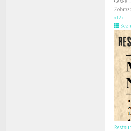
České L
Zobraze
«
1
2
»
Sez
Restaur