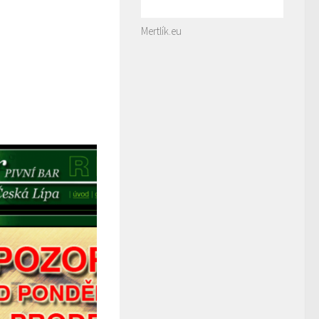
Mertlík.eu