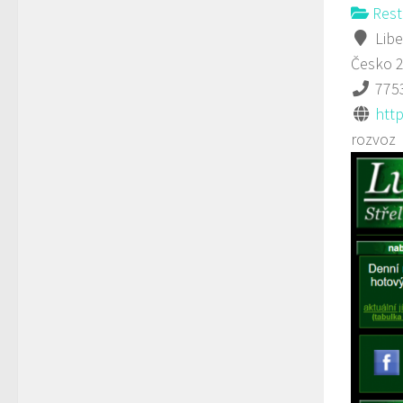
Rest
Libe
Česko
775
http
rozvoz