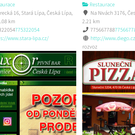
aurace
Restaurace
recká 16, Stará Lípa, Česká Lípa,
Na Nivách 3176, Čes
2.08 km
2.21 km
322054
775322054
775667788
7756677
s://www.stara-lipa.cz/
http://www.diego.cz
rozvoz