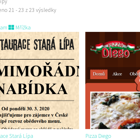
ípy
no 21 - 23 z 23 výsledky
nam
Mřížka
ace Stará Lípa
Pizza Diego