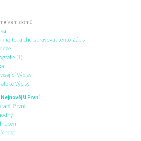
me Vám domů
žka
majitel a chci spravovat tento Zápis
enze
ografie (1)
pa
visející Výpisy
aleké Výpisy
:
Nejnovější První
starší První
hodný
nocení
řícnost