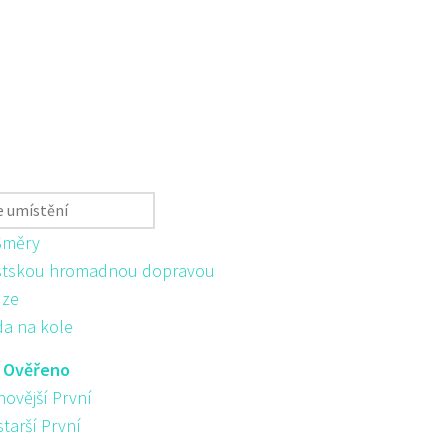
Směry
tskou hromadnou dopravou
ůze
da na kole
:
Ověřeno
novější První
starší První