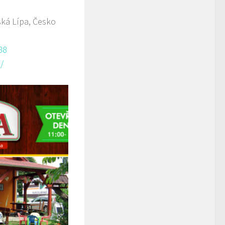
ká Lípa, Česko
88
/