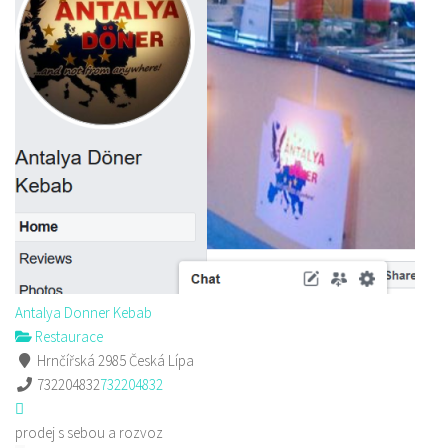
Antalya Donner Kebab
Restaurace
Hrnčířská 2985 Česká Lípa
732204832
732204832
prodej s sebou a rozvoz