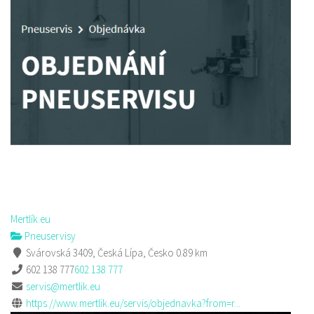
Mertlík.eu
Pneuservisy
Svárovská 3409, Česká Lípa, Česko
0.89 km
602 138 777
602 138 777
servis@mertlik.eu
https://www.mertlik.eu/servis/objednavka?from=r...