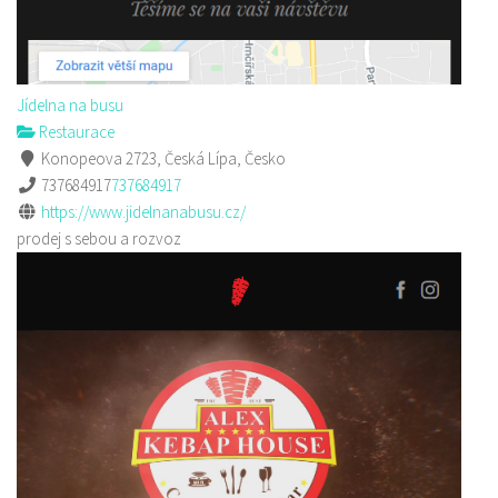
Jídelna na busu
Restaurace
Konopeova 2723, Česká Lípa, Česko
737684917
737684917
https://www.jidelnanabusu.cz/
prodej s sebou a rozvoz