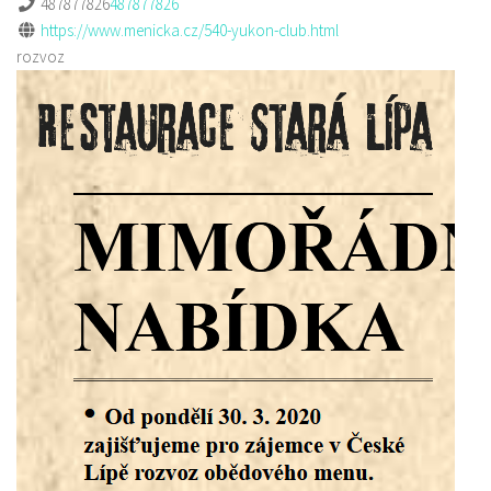
487877826
487877826
https://www.menicka.cz/540-yukon-club.html
rozvoz