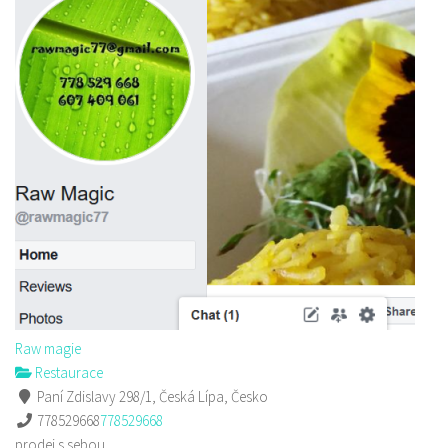
Raw magie
Restaurace
Paní Zdislavy 298/1, Česká Lípa, Česko
778529668
778529668
prodej s sebou