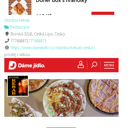
Istanbul kebab
Restaurace
Borská 3218, Česká Lípa, Česko
777668871
777668871
https://www.damejidlo.cz/istanbul-kebab-ceska-l...
prodej s sebou