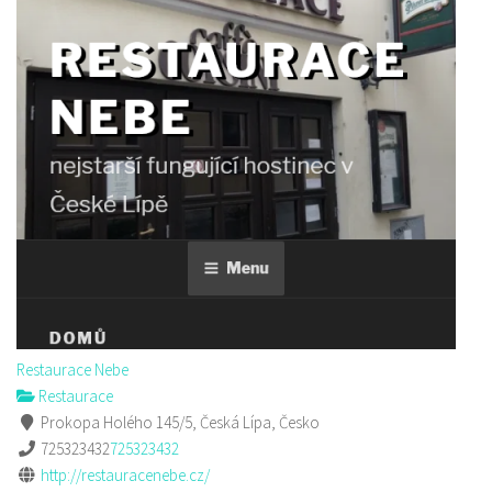
Restaurace Nebe
Restaurace
Prokopa Holého 145/5, Česká Lípa, Česko
725323432
725323432
http://restauracenebe.cz/