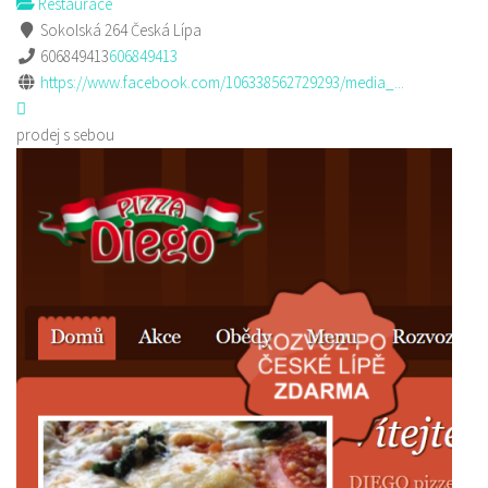
Restaurace
Sokolská 264 Česká Lípa
606849413
606849413
https://www.facebook.com/106338562729293/media_...
prodej s sebou