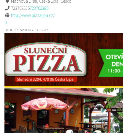
Máchova 1788, Česká Lípa, Česko
723702385
723702385
http://www.pizzalipa.cz/
prodej s sebou a rozvoz