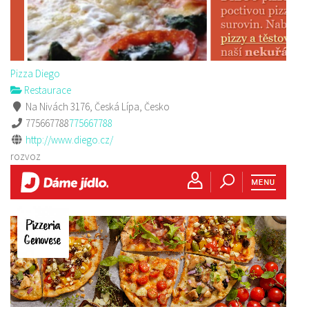
Pizza Diego
Restaurace
Na Nivách 3176, Česká Lípa, Česko
775667788
775667788
http://www.diego.cz/
rozvoz