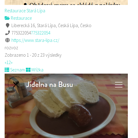
Restaurace Stará Lípa
Restaurace
Liberecká 16, Stará Lípa, Česká Lípa, Česko
775322054
775322054
https://www.stara-lipa.cz/
rozvoz
Zobrazeno 1 - 20 z 23 výsledky
«
1
2
»
Seznam
Mřížka