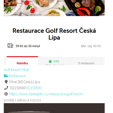
Golf Resort Pihel
Restaurace
Pihel 280 Česká Lípa
702150500
702150500
https://www.damejidlo.cz/restaurace-golf-resort...
prodej s sebou a rozvoz