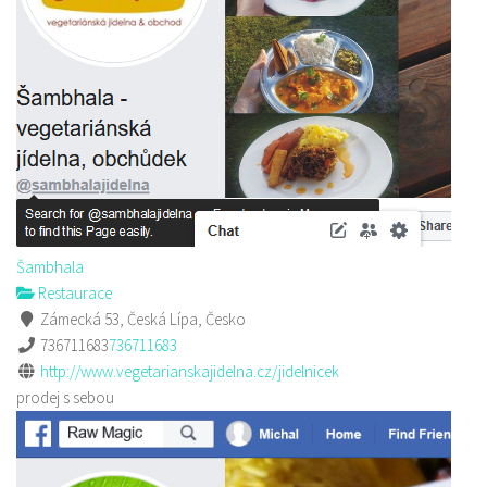
Šambhala
Restaurace
Zámecká 53, Česká Lípa, Česko
736711683
736711683
http://www.vegetarianskajidelna.cz/jidelnicek
prodej s sebou