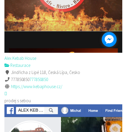
Alex Kebab House
Restaurace
Jindřicha z Lipé 118, Česká Lípa, Česko
777850850
777850850
https://www.kebaphouse.cz/
prodej s sebou