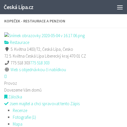
Česká Lípa.cz
Skip to content
KOPEČEK - RESTAURACE A PENZION
Restaurace
5. Května 1403/72, Česká Lípa, Česko
72 5. Května
Česká Lípa
Liberecký kraj
470 01
CZ
775 518 303
775 518 303
Web s objednávkou či nabídkou
Provoz
Dovezeme Vám domů
Záložka
Jsem majitel a chci spravovat tento Zápis
Recenze
Fotografie (1)
Mapa