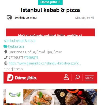
Istanbul kebab & pizza
Restaurace
Jindřicha z Lipé 98, Česká Lípa, Česko
777668871
777668871
https://www.damejidlo.cz/istanbul-kebab-pizza?c...
prodej s sebou