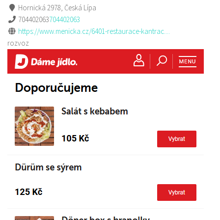
Hornická 2978, Česká Lípa
704402063
704402063
https://www.menicka.cz/6401-restaurace-kantrac....
rozvoz