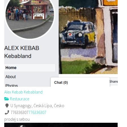
Alex Kebab Kebabland
Restaurace
U Synagogy, Česká Lípa, Česko
776336307
776336307
prodej s sebou