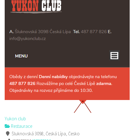
Yukon club
Restaurace
Šluknovská 3098, Česká Lípa, Česko