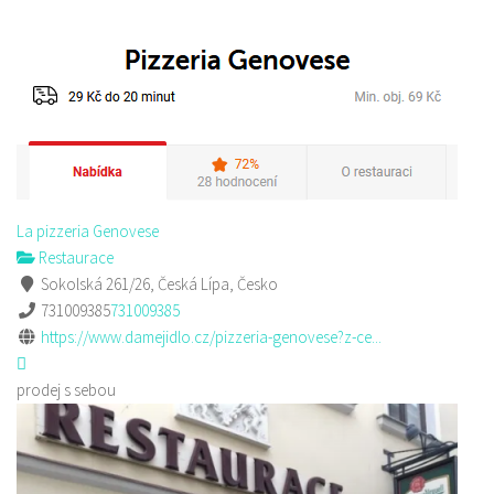
La pizzeria Genovese
Restaurace
Sokolská 261/26, Česká Lípa, Česko
731009385
731009385
https://www.damejidlo.cz/pizzeria-genovese?z-ce...
prodej s sebou