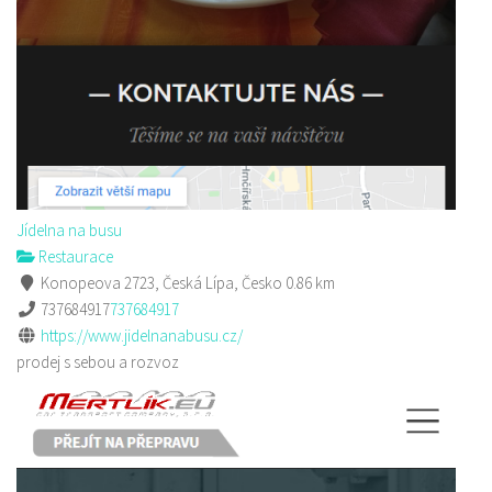
Jídelna na busu
Restaurace
Konopeova 2723, Česká Lípa, Česko
0.86 km
737684917
737684917
https://www.jidelnanabusu.cz/
prodej s sebou a rozvoz