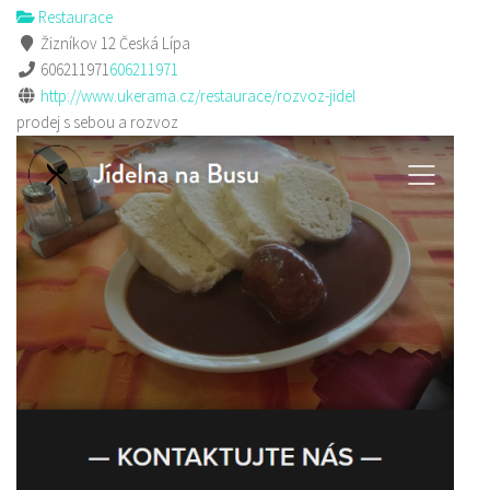
Restaurace
Žizníkov 12 Česká Lípa
606211971
606211971
http://www.ukerama.cz/restaurace/rozvoz-jidel
prodej s sebou a rozvoz