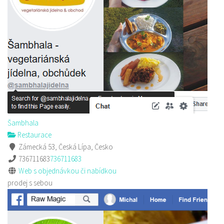
Šambhala
Restaurace
Zámecká 53, Česká Lípa, Česko
736711683
736711683
Web s objednávkou či nabídkou
prodej s sebou