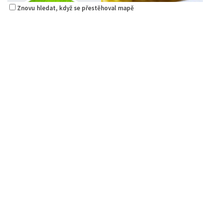
Znovu hledat, když se přestěhoval mapě
Raw magie
Restaurace
Paní Zdislavy 298/1, Česká Lípa, Česko
778529668
778529668
prodej s sebou