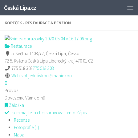
Česká Lípa.cz
Skip to content
KOPEČEK - RESTAURACE A PENZION
Restaurace
5. Května 1403/72, Česká Lípa, Česko
72 5. Května
Česká Lípa
Liberecký kraj
470 01
CZ
775 518 303
775 518 303
Web s objednávkou či nabídkou
Provoz
Dovezeme Vám domů
Záložka
Jsem majitel a chci spravovat tento Zápis
Recenze
Fotografie (1)
Mapa