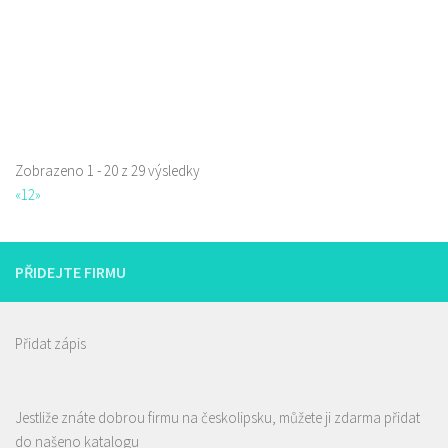
Zobrazeno 1 - 20 z 29 výsledky
La pizzeria Genovese
«
1
2
»
Restaurace
Sokolská 261/26, Česká Lípa, Česko
731009385
731009385
PŘIDEJTE FIRMU
Web s objednávkou či nabídkou
prodej s sebou
Přidat zápis
Jestliže znáte dobrou firmu na českolipsku, můžete ji zdarma přidat
Pizza Lípa
do našeno katalogu