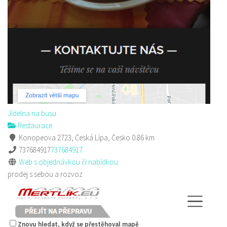
Restaurace
Sokolská 264 Česká Lípa
606849413
606849413
Web s objednávkou či nabídkou
prodej s sebou
Jídelna na busu
Restaurace
Konopeova 2723, Česká Lípa, Česko
0.86 km
737684917
737684917
Web s objednávkou či nabídkou
prodej s sebou a rozvoz
Znovu hledat, když se přestěhoval mapě