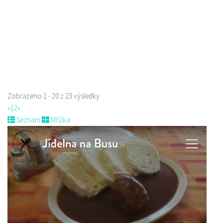
Zobrazeno 1 - 20 z 23 výsledky
«
1
2
»
Seznam
Mřížka
Sushi bar