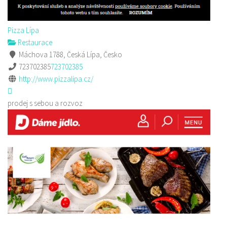
Pizza Lípa
Restaurace
Máchova 1788, Česká Lípa, Česko
723702385
723702385
http://www.pizzalipa.cz/
prodej s sebou a rozvoz