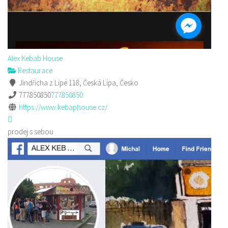
Alex Kebab House
Restaurace
Jindřicha z Lipé 118, Česká Lípa, Česko
777850850
777850850
https://www.kebaphouse.cz/
prodej s sebou