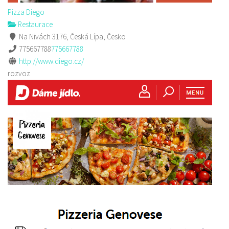
Pizza Diego
Restaurace
Na Nivách 3176, Česká Lípa, Česko
775667788
775667788
http://www.diego.cz/
rozvoz