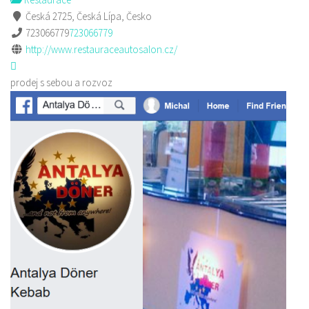
Česká 2725, Česká Lípa, Česko
723066779
723066779
http://www.restauraceautosalon.cz/
prodej s sebou a rozvoz