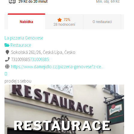
La pizzeria Genovese
Restaurace
Sokolská 261/26, Česká Lípa, Česko
731009385
731009385
https://www.damejidlo.cz/pizzeria-genovese?z-ce...
prodej s sebou