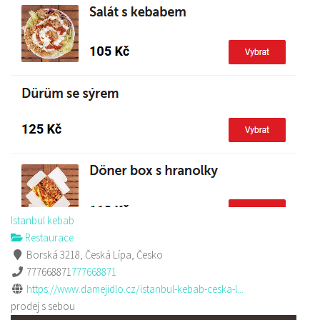
Istanbul kebab
Restaurace
Borská 3218, Česká Lípa, Česko
777668871
777668871
https://www.damejidlo.cz/istanbul-kebab-ceska-l...
prodej s sebou