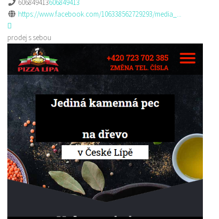
606849413
606849413
https://www.facebook.com/106338562729293/media_...
prodej s sebou