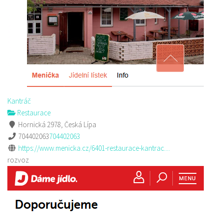
Kantráč
Restaurace
Hornická 2978, Česká Lípa
704402063
704402063
https://www.menicka.cz/6401-restaurace-kantrac....
rozvoz