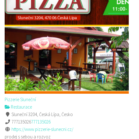
Pizzerie Sluneční
Restaurace
Sluneční 3204, Česká Lípa, Česko
777135026
777135026
https://www.pizzerie-slunecni.cz/
prodej s sebou a rozvoz