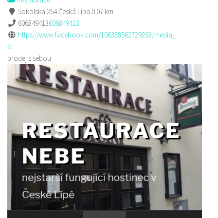
Sokolská 264 Česká Lípa
0.07 km
606849413
606849413
https://www.facebook.com/106338562729293/media_...
prodej s sebou