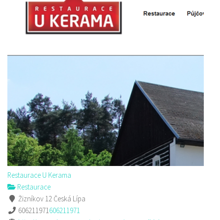
Restaurace U Kerama
Restaurace
Žizníkov 12 Česká Lípa
606211971
606211971