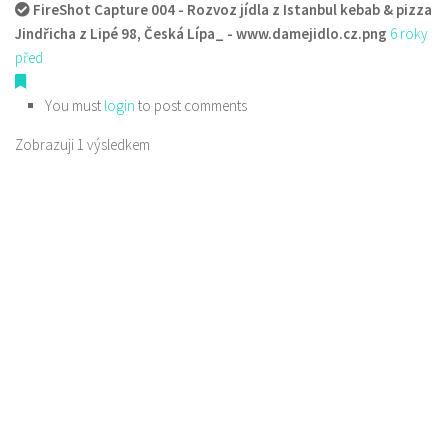
FireShot Capture 004 - Rozvoz jídla z Istanbul kebab & pizza
Jindřicha z Lipé 98, Česká Lípa_ - www.damejidlo.cz.png
6 roky
před
You must
login
to post comments
Zobrazuji 1 výsledkem