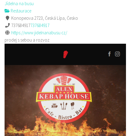
Jídelna na busu
Restaurace
Konopeova 2723, Česká Lípa, Česko
737684917
737684917
https://www.jidelnanabusu.cz/
prodej s sebou a rozvoz