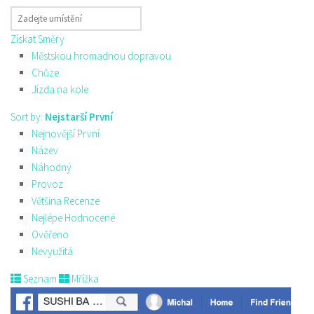
Získat Směry
Městskou hromadnou dopravou
Chůze
Jízda na kole
Sort by:
Nejstarší První
Nejnovější První
Název
Náhodný
Provoz
Většina Recenze
Nejlépe Hodnocené
Ověřeno
Nevyužitá
Seznam
Mřížka