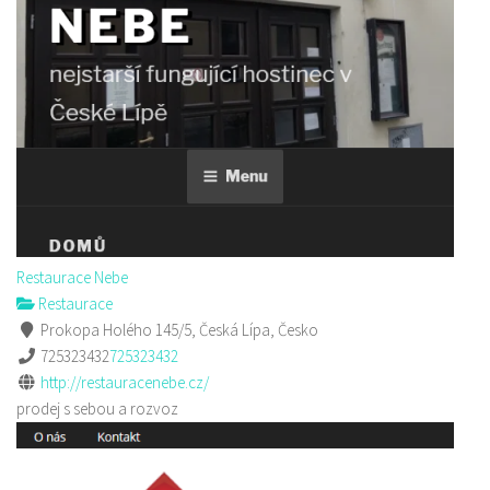
Restaurace Nebe
Restaurace
Prokopa Holého 145/5, Česká Lípa, Česko
725323432
725323432
http://restauracenebe.cz/
prodej s sebou a rozvoz