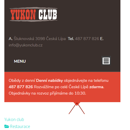
Yukon club
Restaurace