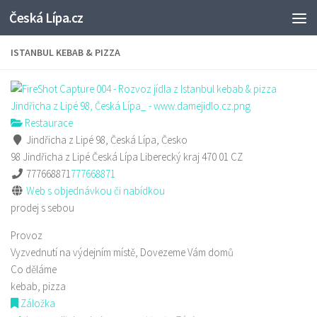
Česká Lípa.cz
Skip to content
ISTANBUL KEBAB & PIZZA
Restaurace
Jindřicha z Lipé 98, Česká Lípa, Česko
98 Jindřicha z Lipé
Česká Lípa
Liberecký kraj
470 01
CZ
777668871
777668871
Web s objednávkou či nabídkou
prodej s sebou
Provoz
Vyzvednutí na výdejním místě, Dovezeme Vám domů
Co děláme
kebab, pizza
Záložka