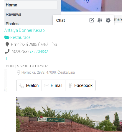
Antalya Donner Kebab
Restaurace
Hrnčířská 2985 Česká Lípa
732204832
732204832
prodej s sebou a rozvoz