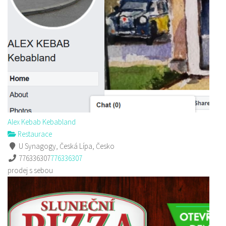
Alex Kebab Kebabland
Restaurace
U Synagogy, Česká Lípa, Česko
776336307
776336307
prodej s sebou