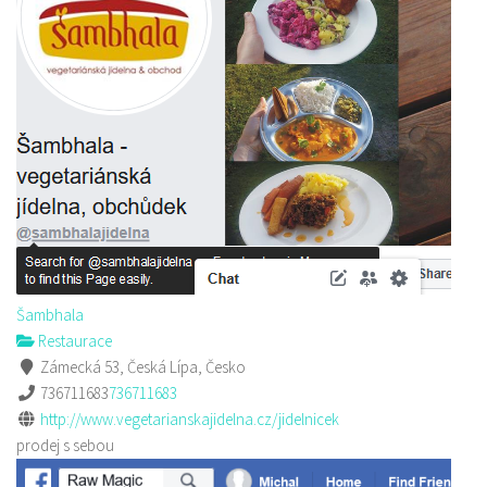
Šambhala
Restaurace
Zámecká 53, Česká Lípa, Česko
736711683
736711683
http://www.vegetarianskajidelna.cz/jidelnicek
prodej s sebou