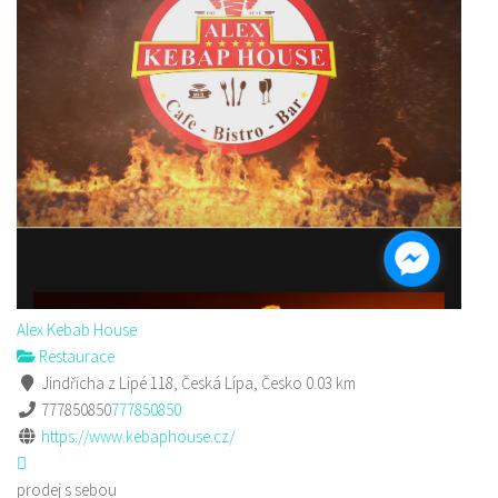
Alex Kebab House
Restaurace
Jindřicha z Lipé 118, Česká Lípa, Česko
0.03 km
777850850
777850850
https://www.kebaphouse.cz/
prodej s sebou