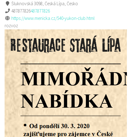
Šluknovská 3098, Česká Lípa, Česko
487877826
487877826
https://www.menicka.cz/540-yukon-club.html
rozvoz