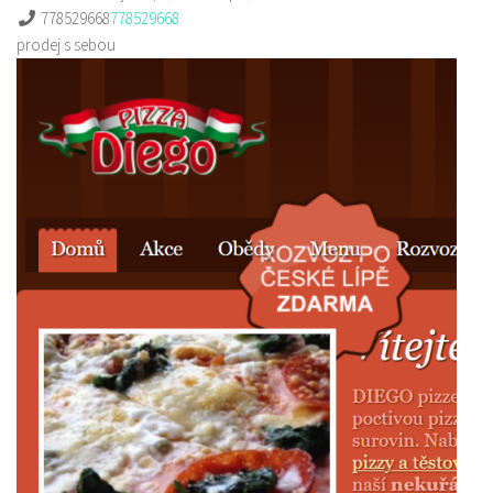
778529668
778529668
prodej s sebou