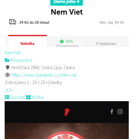
Nem Viet
Restaurace
Hrnčířská 2964, Česká Lípa, Česko
https://www.damejidlo.cz/nem-viet
Zobrazeno 1 - 20 z 23 výsledky
«
1
2
»
Seznam
Mřížka