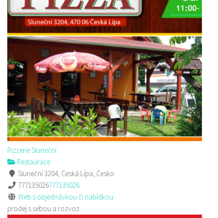
Pizzerie Sluneční
Restaurace
Sluneční 3204, Česká Lípa, Česko
777135026
777135026
Web s objednávkou či nabídkou
prodej s sebou a rozvoz