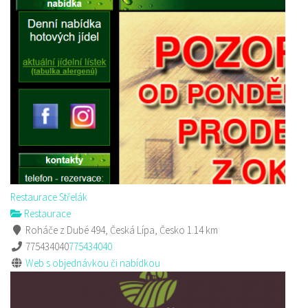
Pizza Diego
Restaurace
Na Nivách 3176, Česká Lípa, Česko
775667788
775667788
Web s objednávkou či nabídkou
rozvoz
Restaurace Střelák
Restaurace
Roháče z Dubé 494, Česká Lípa, Česko
1.14 km
775434040
775434040
Web s objednávkou či nabídkou