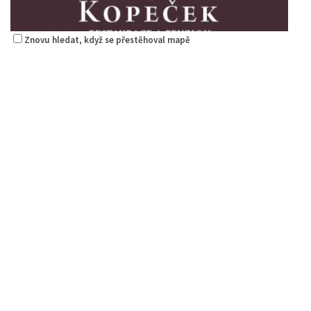
Znovu hledat, když se přestěhoval mapě
Kopeček - restaurace a penzion
Restaurace
5. Května 1403/72, Česká Lípa, Česko
1.29 km
775 518 303
775 518 303