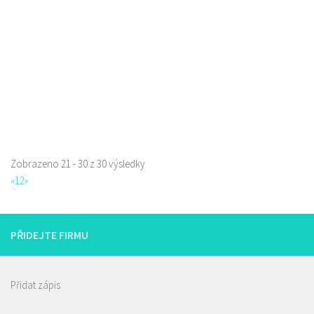
Web s objednávkou či nabídkou
Zobrazeno 21 - 30 z 30 výsledky
«
1
2
»
PŘIDEJTE FIRMU
Přidat zápis
Restaurace Stará Lípa