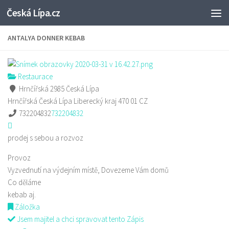
Česká Lípa.cz
Skip to content
ANTALYA DONNER KEBAB
Restaurace
Hrnčířská 2985 Česká Lípa
Hrnčířská
Česká Lípa
Liberecký kraj
470 01
CZ
732204832
732204832
prodej s sebou a rozvoz
Provoz
Vyzvednutí na výdejním místě, Dovezeme Vám domů
Co děláme
kebab aj.
Záložka
Jsem majitel a chci spravovat tento Zápis