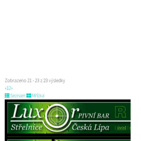
Pihel 280 Česká Lípa
702150500
702150500
Web s objednávkou či nabídkou
prodej s sebou a rozvoz
Zobrazeno 21 - 23 z 23 výsledky
«
1
2
»
Seznam
Mřížka