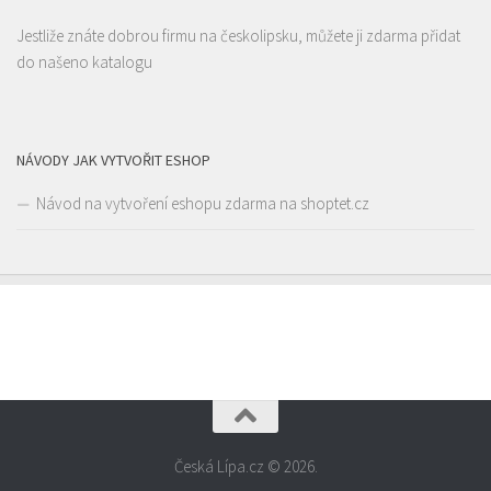
Restaurace
Jestliže znáte dobrou firmu na českolipsku, můžete ji zdarma přidat
Liberecká 16, Stará Lípa, Česká Lípa, Česko
1.38 km
do našeno katalogu
775322054
775322054
Web s objednávkou či nabídkou
rozvoz
NÁVODY JAK VYTVOŘIT ESHOP
Návod na vytvoření eshopu zdarma na shoptet.cz
Česká Lípa.cz © 2026.