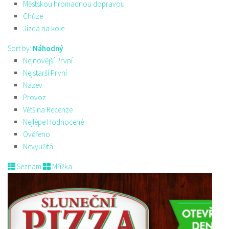
Městskou hromadnou dopravou
Chůze
Jízda na kole
Sort by:
Náhodný
Nejnovější První
Nejstarší První
Název
Provoz
Většina Recenze
Nejlépe Hodnocené
Ověřeno
Nevyužitá
Seznam
Mřížka