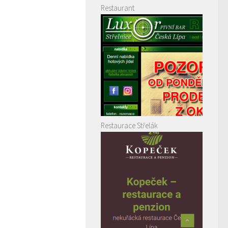
Restaurant
Restaurace Střelák