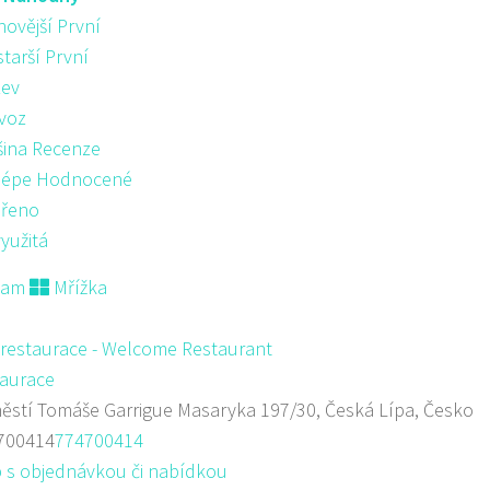
novější První
starší První
ev
voz
šina Recenze
lépe Hodnocené
řeno
yužitá
nam
Mřížka
 restaurace - Welcome Restaurant
aurace
stí Tomáše Garrigue Masaryka 197/30, Česká Lípa, Česko
700414
774700414
 s objednávkou či nabídkou