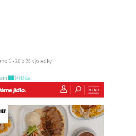
eria Genovese
aurace
lská 261/26, Česká Lípa, Česko
no 1 - 20 z 23 výsledky
009385
731009385
 s objednávkou či nabídkou
nam
Mřížka
s sebou