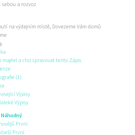
s sebou a rozvoz
nutí na výdejním místě, Dovezeme Vám domů
áme
j.
žka
majitel a chci spravovat tento Zápis
enze
ografie (1)
pa
visející Výpisy
aleké Výpisy
:
Náhodný
novější První
starší První