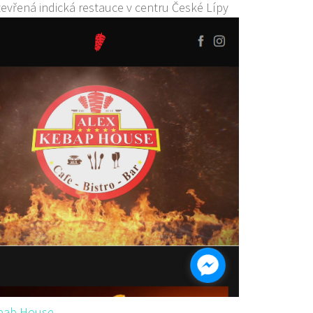
evřená indická restauce v centru České Lípy
ebab House