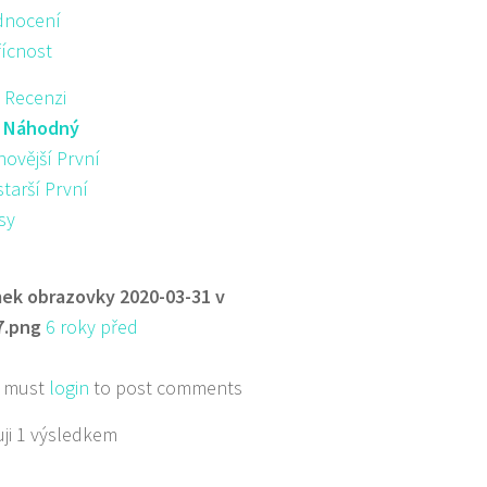
nocení
řícnost
 Recenzi
:
Náhodný
novější První
starší První
sy
ek obrazovky 2020-03-31 v
7.png
6 roky před
 must
login
to post comments
ji 1 výsledkem