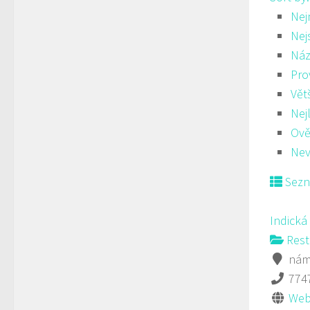
Nej
Nej
Náz
Pro
Vět
Nej
Ově
Nev
Sez
Indická
Rest
námě
774
Web