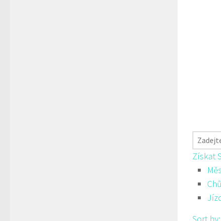
Získat 
Měs
Ch
Jíz
Sort by