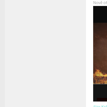
Nově ot
Alex K