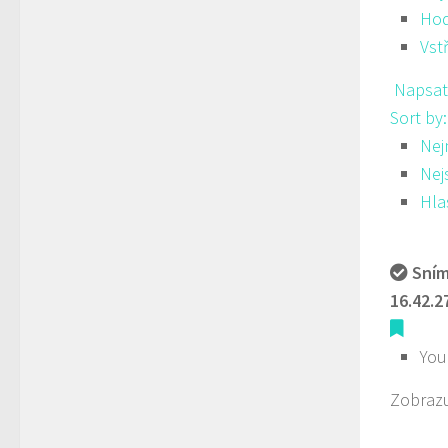
Hod
Vst
Napsat
Sort by
Nej
Nej
Hla
Sním
16.42.2
You
Zobrazu