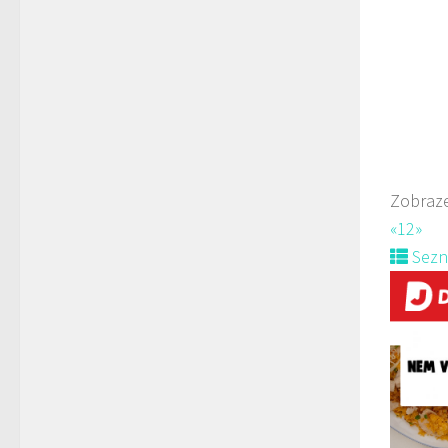
La pizz
Rest
Soko
Zobraze
731
«
1
2
»
Web
Sez
prodej 