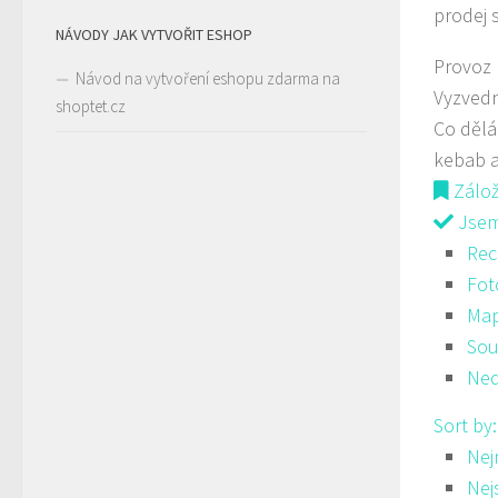
prodej 
NÁVODY JAK VYTVOŘIT ESHOP
Provoz
Návod na vytvoření eshopu zdarma na
Vyzved
shoptet.cz
Co děl
kebab a
Zálo
Jsem 
Rec
Fot
Ma
Sou
Ned
Sort by
Nej
Nej