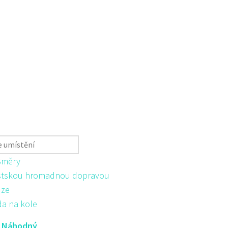
Směry
tskou hromadnou dopravou
ůze
da na kole
:
Náhodný