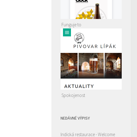
Funguje to
Spokojenost
NEDÁVNÉ VÝPISY
Indická restaurace - Welcome