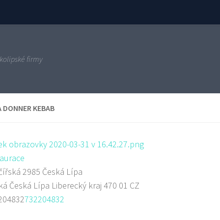
kolipské firmy
A DONNER KEBAB
aurace
ířská 2985 Česká Lípa
ká
Česká Lípa
Liberecký kraj
470 01
CZ
204832
732204832