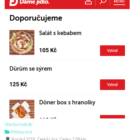
Istanbul kebab
Restaurace
Borská 3218, Česká Lípa, Česko
2.09 km