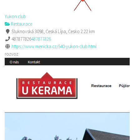
Yukon club
Restaurace
Šluknovská 3098, Česká Lípa, Česko
2.22 km
487877826
487877826
https://www.menicka.cz/540-yukon-club.html
rozvoz