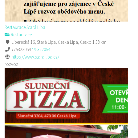
Restaurace Stará Lípa
Restaurace
Liberecká 16, Stará Lípa, Česká Lípa, Česko
1.38 km
775322054
775322054
https://www.stara-lipa.cz/
rozvoz