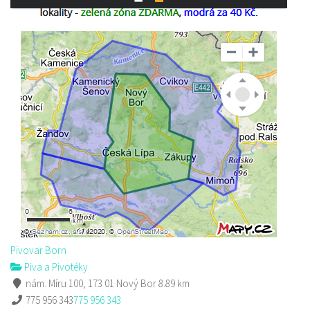
Pivovar Born
Piva a Pivotéky
nám. Míru 100, 173 01 Nový Bor
8.89 km
775 956 343
775 956 343