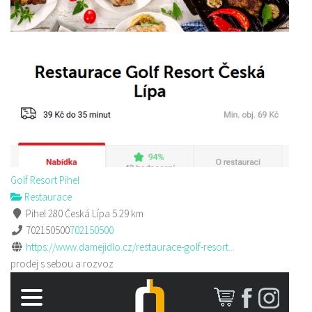
Golf Resort Pihel
Restaurace
Pihel 280 Česká Lípa
5.29 km
702150500
702150500
https://www.damejidlo.cz/restaurace-golf-resort...
prodej s sebou a rozvoz