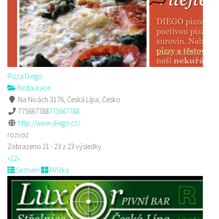
Pizza Diego
Restaurace
Na Nivách 3176, Česká Lípa, Česko
775667788
775667788
http://www.diego.cz/
rozvoz
Zobrazeno 21 - 23 z 23 výsledky
«
1
2
»
Seznam
Mřížka