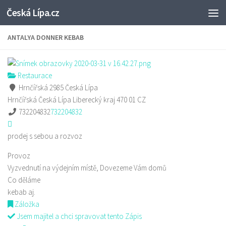
Česká Lípa.cz
Skip to content
ANTALYA DONNER KEBAB
Restaurace
Hrnčířská 2985 Česká Lípa
Hrnčířská
Česká Lípa
Liberecký kraj
470 01
CZ
732204832
732204832
prodej s sebou a rozvoz
Provoz
Vyzvednutí na výdejním místě, Dovezeme Vám domů
Co děláme
kebab aj.
Záložka
Jsem majitel a chci spravovat tento Zápis