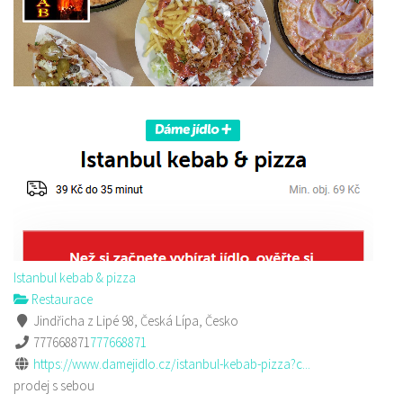
Istanbul kebab & pizza
Restaurace
Jindřicha z Lipé 98, Česká Lípa, Česko
777668871
777668871
https://www.damejidlo.cz/istanbul-kebab-pizza?c...
prodej s sebou