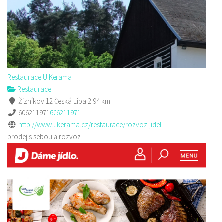
Restaurace U Kerama
Restaurace
Žizníkov 12 Česká Lípa
2.94 km
606211971
606211971
http://www.ukerama.cz/restaurace/rozvoz-jidel
prodej s sebou a rozvoz