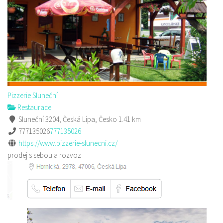
Pizzerie Sluneční
Restaurace
Sluneční 3204, Česká Lípa, Česko
1.41 km
777135026
777135026
https://www.pizzerie-slunecni.cz/
prodej s sebou a rozvoz