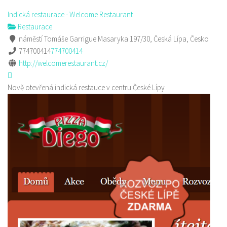
Indická restaurace - Welcome Restaurant
Restaurace
náměstí Tomáše Garrigue Masaryka 197/30, Česká Lípa, Česko
774700414
774700414
http://welcomerestaurant.cz/
Nově otevřená indická restauce v centru České Lípy