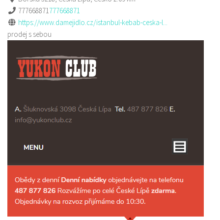
777668871
777668871
https://www.damejidlo.cz/istanbul-kebab-ceska-l...
prodej s sebou