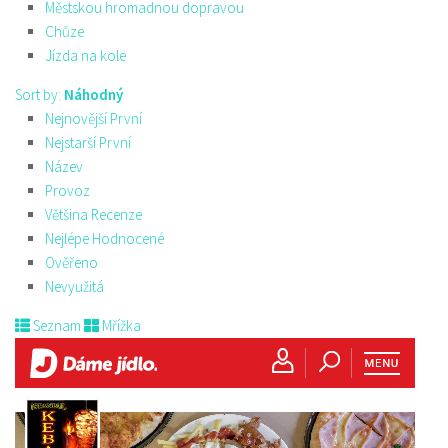
Městskou hromadnou dopravou
Chůze
Jízda na kole
Sort by:
Náhodný
Nejnovější První
Nejstarší První
Název
Provoz
Většina Recenze
Nejlépe Hodnocené
Ověřeno
Nevyužitá
Seznam
Mřížka