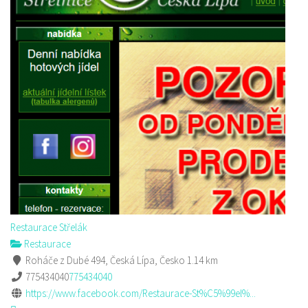
Restaurace Střelák
Restaurace
Roháče z Dubé 494, Česká Lípa, Česko
1.14 km
775434040
775434040
https://www.facebook.com/Restaurace-St%C5%99el%...