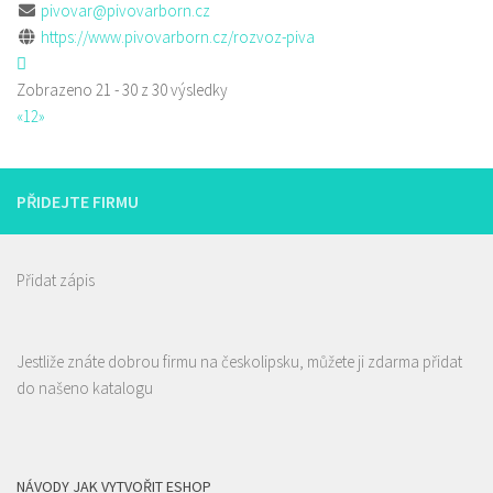
pivovar@pivovarborn.cz
https://www.pivovarborn.cz/rozvoz-piva
Zobrazeno 21 - 30 z 30 výsledky
«
1
2
»
PŘIDEJTE FIRMU
Přidat zápis
Jestliže znáte dobrou firmu na českolipsku, můžete ji zdarma přidat
do našeno katalogu
NÁVODY JAK VYTVOŘIT ESHOP