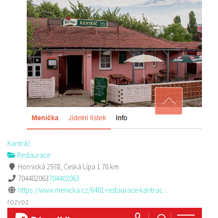
Kantráč
Restaurace
Hornická 2978, Česká Lípa
1.76 km
704402063
704402063
https://www.menicka.cz/6401-restaurace-kantrac....
rozvoz