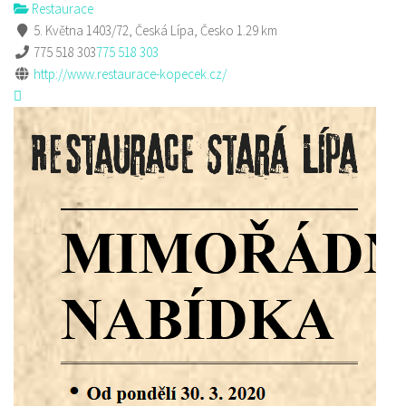
Restaurace
5. Května 1403/72, Česká Lípa, Česko
1.29 km
775 518 303
775 518 303
http://www.restaurace-kopecek.cz/