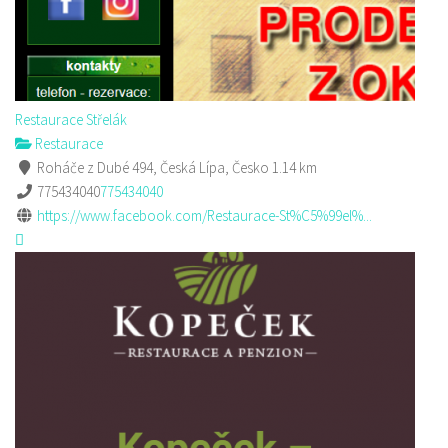
Restaurace Střelák
Restaurace
Roháče z Dubé 494, Česká Lípa, Česko
1.14 km
775434040
775434040
https://www.facebook.com/Restaurace-St%C5%99el%...