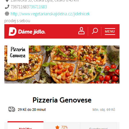
736711683
736711683
http://www.vegetarianskajidelna.cz/jidelnicek
prodej s sebou