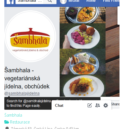
Šambhala
Restaurace
Zámecká 53, Česká Lípa, Česko
0.43 km