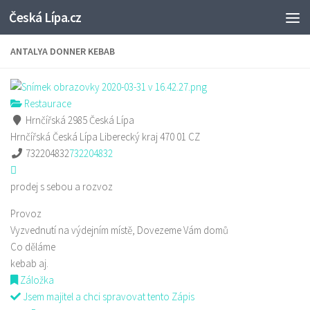
Česká Lípa.cz
Skip to content
ANTALYA DONNER KEBAB
Restaurace
Hrnčířská 2985 Česká Lípa
Hrnčířská
Česká Lípa
Liberecký kraj
470 01
CZ
732204832
732204832
prodej s sebou a rozvoz
Provoz
Vyzvednutí na výdejním místě, Dovezeme Vám domů
Co děláme
kebab aj.
Záložka
Jsem majitel a chci spravovat tento Zápis