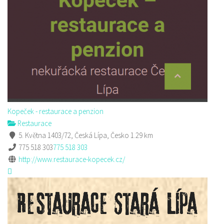
Kopeček - restaurace a penzion
Restaurace
5. Května 1403/72, Česká Lípa, Česko
1.29 km
775 518 303
775 518 303
http://www.restaurace-kopecek.cz/