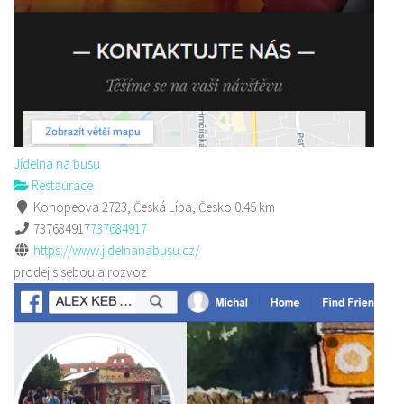
Jídelna na busu
Restaurace
Konopeova 2723, Česká Lípa, Česko
0.45 km
737684917
737684917
https://www.jidelnanabusu.cz/
prodej s sebou a rozvoz