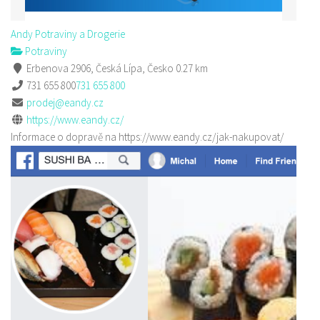
Andy Potraviny a Drogerie
Potraviny
Erbenova 2906, Česká Lípa, Česko
0.27 km
731 655 800
731 655 800
prodej@eandy.cz
https://www.eandy.cz/
Informace o dopravě na https://www.eandy.cz/jak-nakupovat/