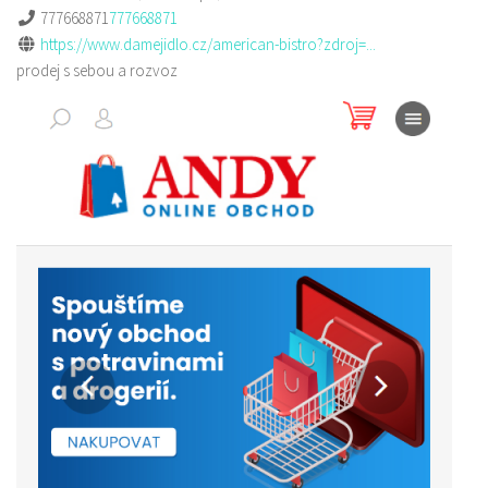
777668871
777668871
https://www.damejidlo.cz/american-bistro?zdroj=...
prodej s sebou a rozvoz