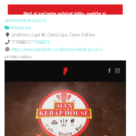
Istanbul kebab & pizza
Restaurace
Jindřicha z Lipé 98, Česká Lípa, Česko
0.38 km
777668871
777668871
https://www.damejidlo.cz/istanbul-kebab-pizza?c...
prodej s sebou