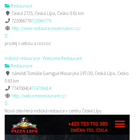
Restaurace
Česká 2725, Česká Lípa, Česko
0.61 km
723066779
723066779
http://www.restauraceautosalon.cz/
prodej s sebou a rozvoz
Indická restaurace - Welcome Restaurant
Restaurace
náměstí Tomáše Garrigue Masaryka 197/30, Česká Lípa, Česko
0.63 km
774700414
774700414
http://welcomerestaurant.cz/
Nově otevřená indická restauce v centru České Lípy