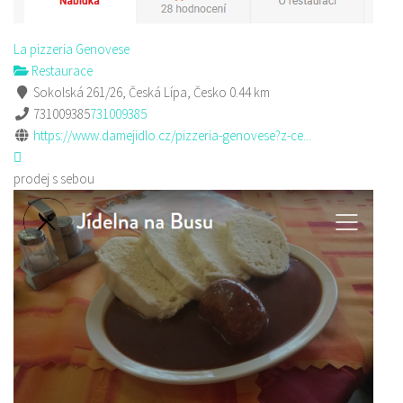
La pizzeria Genovese
Restaurace
Sokolská 261/26, Česká Lípa, Česko
0.44 km
731009385
731009385
https://www.damejidlo.cz/pizzeria-genovese?z-ce...
prodej s sebou