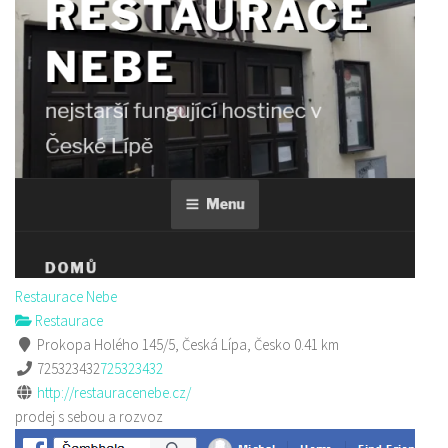
Restaurace Nebe
Restaurace
Prokopa Holého 145/5, Česká Lípa, Česko
0.41 km
725323432
725323432
http://restauracenebe.cz/
prodej s sebou a rozvoz