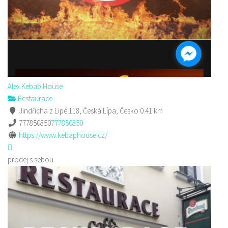
Alex Kebab House
Restaurace
Jindřicha z Lipé 118, Česká Lípa, Česko
0.41 km
777850850
777850850
https://www.kebaphouse.cz/
prodej s sebou