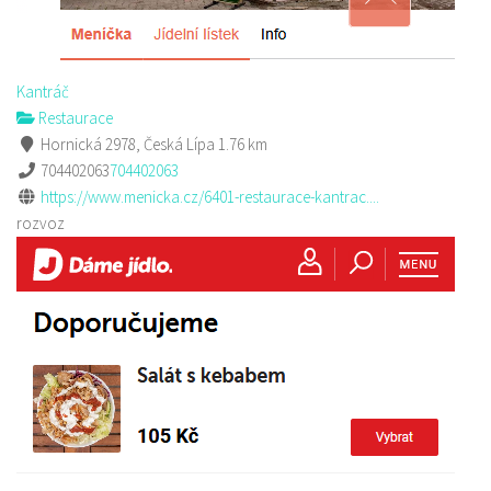
Kantráč
Restaurace
Hornická 2978, Česká Lípa
1.76 km
704402063
704402063
https://www.menicka.cz/6401-restaurace-kantrac....
rozvoz