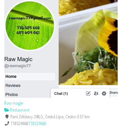
Raw magie
Restaurace
Paní Zdislavy 298/1, Česká Lípa, Česko
0.57 km
778529668
778529668