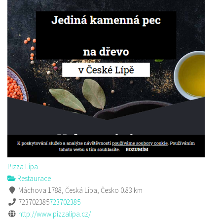
Pizza Lípa
Restaurace
Máchova 1788, Česká Lípa, Česko
0.83 km
723702385
723702385
http://www.pizzalipa.cz/