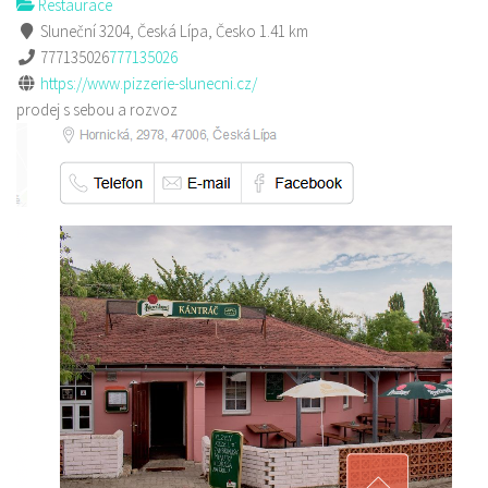
Restaurace
Sluneční 3204, Česká Lípa, Česko
1.41 km
777135026
777135026
https://www.pizzerie-slunecni.cz/
prodej s sebou a rozvoz