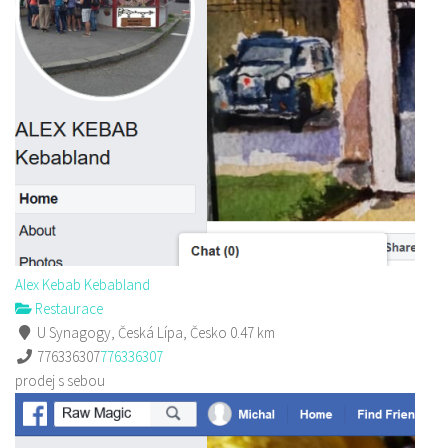
Alex Kebab Kebabland
Restaurace
U Synagogy, Česká Lípa, Česko
0.47 km
776336307
776336307
prodej s sebou