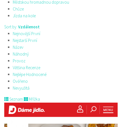
Městskou hromadnou dopravou
Chůze
Jízda na kole
Sort by:
Vzdálenost
Nejnovější První
Nejstarší První
Název
Náhodný
Provoz
Většina Recenze
Nejlépe Hodnocené
Ověřeno
Nevyužitá
Seznam
Mřížka