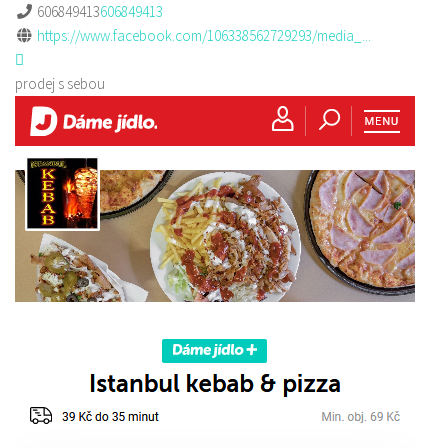
606849413
606849413
https://www.facebook.com/106338562729293/media_...
prodej s sebou