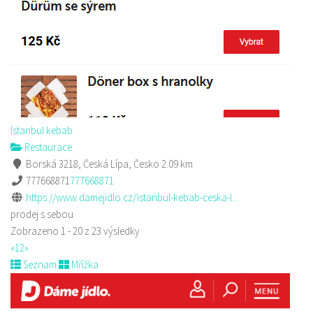
Istanbul kebab
Restaurace
Borská 3218, Česká Lípa, Česko
2.09 km
777668871
777668871
https://www.damejidlo.cz/istanbul-kebab-ceska-l...
prodej s sebou
Zobrazeno 1 - 20 z 23 výsledky
«
1
2
»
Seznam
Mřížka