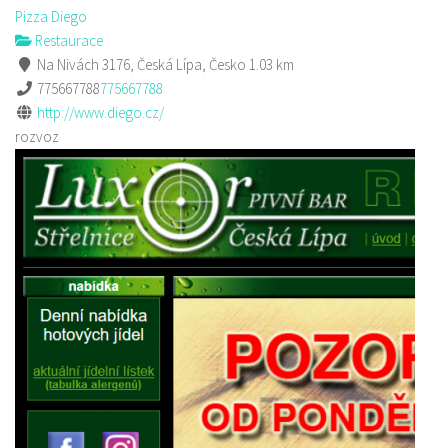
Pizza Diego
Restaurace
Na Nivách 3176, Česká Lípa, Česko
1.03 km
775667788
775667788
http://www.diego.cz/
rozvoz