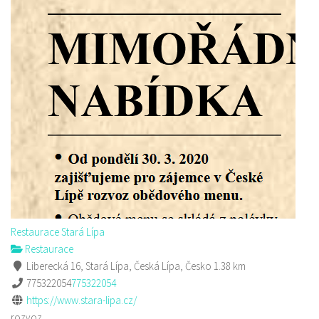
Restaurace Stará Lípa
Restaurace
Liberecká 16, Stará Lípa, Česká Lípa, Česko
1.38 km
775322054
775322054
https://www.stara-lipa.cz/
rozvoz