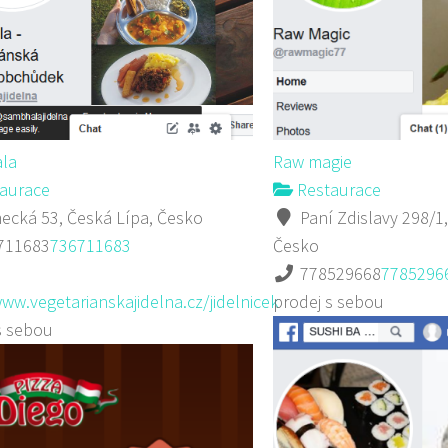
la
Raw magie
aurace
Restaurace
cká 53, Česká Lípa, Česko
Paní Zdislavy 298/1,
711683
736711683
Česko
778529668
7785296
www.vegetarianskajidelna.cz/jidelnicek
prodej s sebou
s sebou