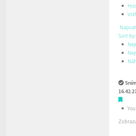
Hod
Vst
Napsat
Sort by
Nej
Nej
Ná
Sním
16.42.2
You
Zobrazu