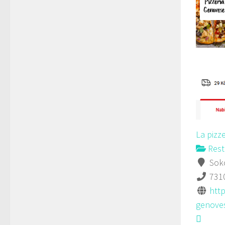
La pizz
Rest
Soko
731
http
genoves