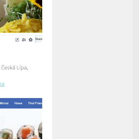
 Česká Lípa,
68