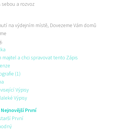
s sebou a rozvoz
nutí na výdejním místě, Dovezeme Vám domů
áme
j.
žka
majitel a chci spravovat tento Zápis
enze
ografie (1)
pa
visející Výpisy
aleké Výpisy
:
Nejnovější První
starší První
hodný