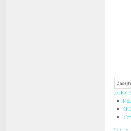
Získat 
Měs
Ch
Jíz
Sort by