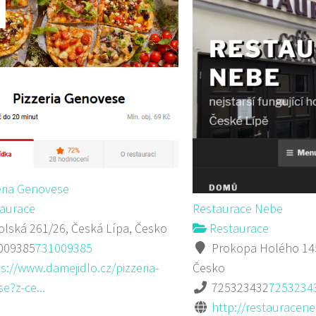
eria Genovese
aurace
Restaurace Nebe
lská 261/26, Česká Lípa, Česko
Restaurace
009385
731009385
Prokopa Holého 145
s://www.damejidlo.cz/pizzeria-
Česko
e?z-ce...
725323432
7253234
http://restauracene