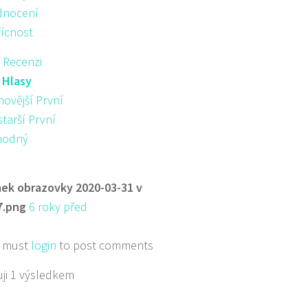
nocení
řícnost
 Recenzi
:
Hlasy
novější První
starší První
hodný
ek obrazovky 2020-03-31 v
7.png
6 roky před
 must
login
to post comments
ji 1 výsledkem