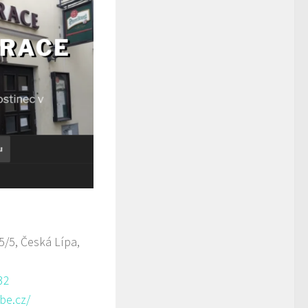
/5, Česká Lípa,
32
be.cz/