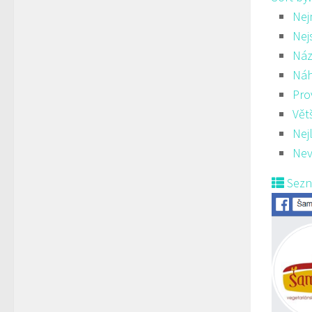
Nej
Nej
Náz
Ná
Pro
Vět
Nej
Nev
Sez