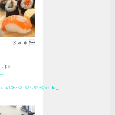
 Lípa
13
com/106338562729293/media_...