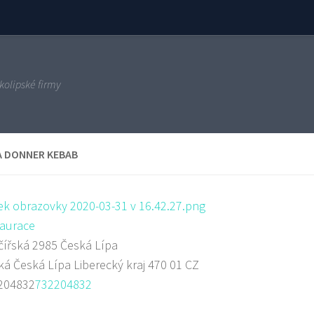
kolipské firmy
A DONNER KEBAB
aurace
ířská 2985 Česká Lípa
ká
Česká Lípa
Liberecký kraj
470 01
CZ
204832
732204832