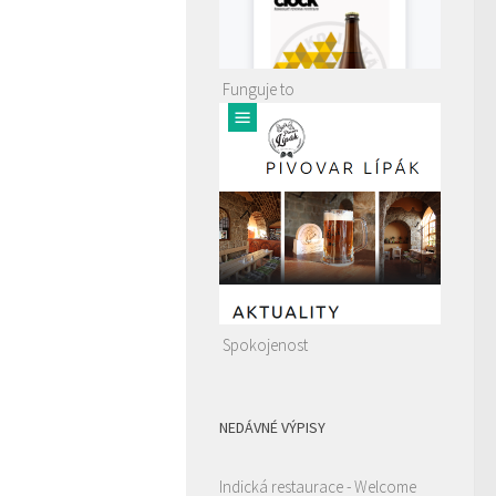
Funguje to
Spokojenost
NEDÁVNÉ VÝPISY
Indická restaurace - Welcome