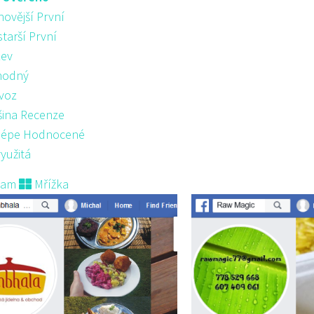
novější První
starší První
ev
hodný
voz
šina Recenze
lépe Hodnocené
yužitá
nam
Mřížka