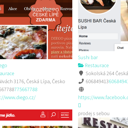
Sushi bar
iego
Restaurace
aurace
Sokolská 264 Česká
ivách 3176, Česká Lípa, Česko
606849413
6068494
667788
775667788
://www.diego.cz/
https://www.facebook.
prodej s sebou