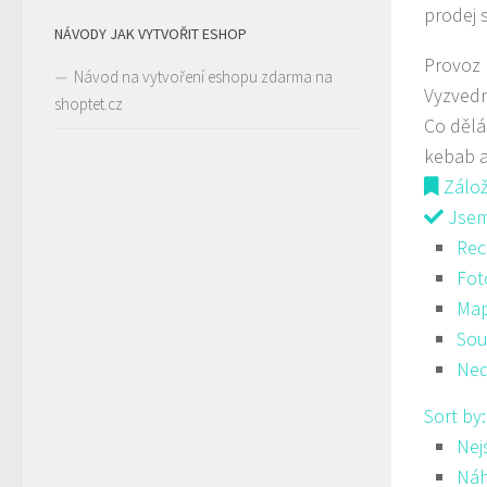
prodej 
NÁVODY JAK VYTVOŘIT ESHOP
Provoz
Návod na vytvoření eshopu zdarma na
Vyzved
shoptet.cz
Co děl
kebab a
Zálo
Jsem 
Rec
Fot
Ma
Sou
Ned
Sort by
Nej
Ná