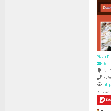
Pizza D
Rest
Na N
775
http
rozvoz