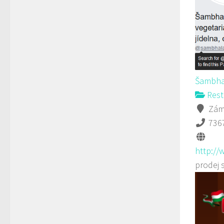
Šambha
Rest
Záme
736
http://
prodej 