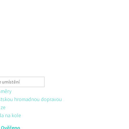
Směry
tskou hromadnou dopravou
ůze
da na kole
:
Ověřeno