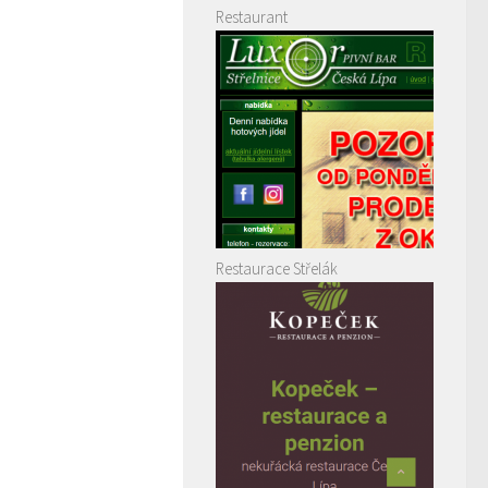
Restaurant
Restaurace Střelák