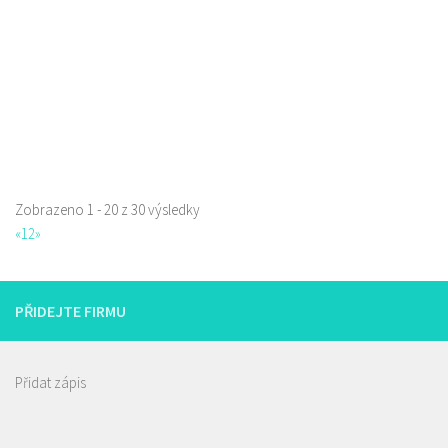
prodej s sebou
Zobrazeno 1 - 20 z 30 výsledky
«
1
2
»
PŘIDEJTE FIRMU
Přidat zápis
Istanbul kebab & pizza