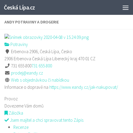
Česká Lípa.cz
Skip to content
ANDY POTRAVINY A DROGERIE
Potraviny
Erbenova 2906, Česká Lípa, Česko
2906 Erbenova
Česká Lípa
Liberecký kraj
470 01
CZ
731 655 800
731 655 800
prodej@eandy.cz
Web s objednávkou či nabídkou
Informace o dopravě na
https://www.eandy.cz/jak-nakupovat/
Provoz
Dovezeme Vám domů
Záložka
Jsem majitel a chci spravovat tento Zápis
Recenze