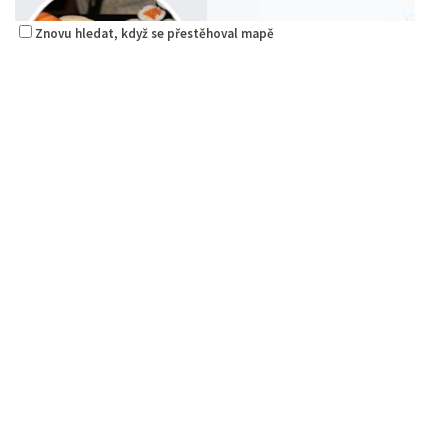
Znovu hledat, když se přestěhoval mapě
Sushi bar
Restaurace
Sokolská 264 Česká Lípa
0.08 km
606849413
606849413
Web s objednávkou či nabídkou