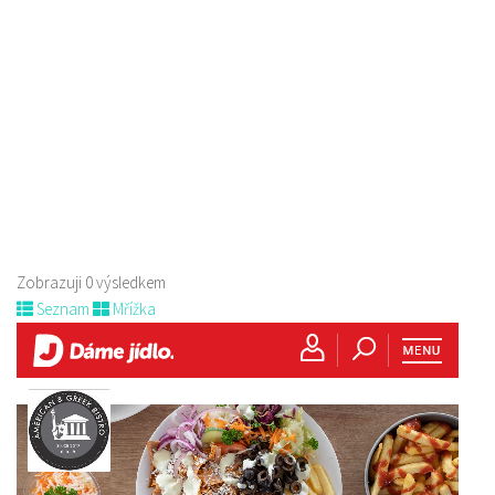
Zobrazuji 0 výsledkem
Seznam
Mřížka