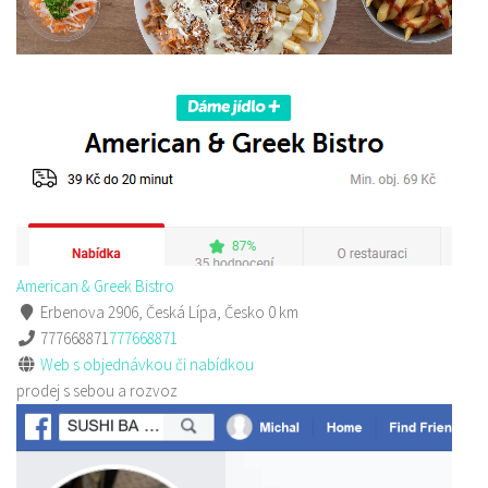
American & Greek Bistro
Erbenova 2906, Česká Lípa, Česko
0 km
777668871
777668871
Web s objednávkou či nabídkou
prodej s sebou a rozvoz