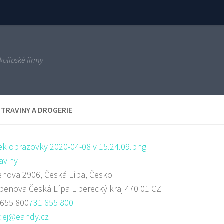
kolipské firmy
TRAVINY A DROGERIE
aviny
nova 2906, Česká Lípa, Česko
rbenova
Česká Lípa
Liberecký kraj
470 01
CZ
 655 800
731 655 800
dej@eandy.cz