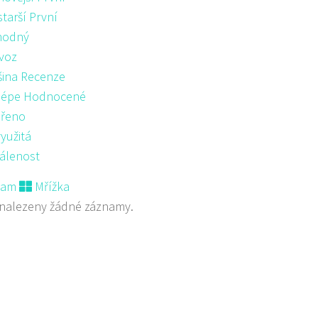
starší První
hodný
voz
šina Recenze
lépe Hodnocené
řeno
yužitá
álenost
nam
Mřížka
nalezeny žádné záznamy.