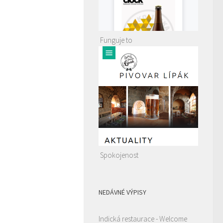
Funguje to
Spokojenost
NEDÁVNÉ VÝPISY
Indická restaurace - Welcome