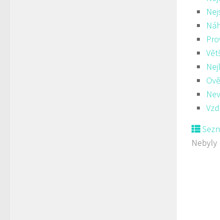
Nej
Ná
Pro
Vět
Nej
Ově
Nev
Vzd
Sez
Nebyly 