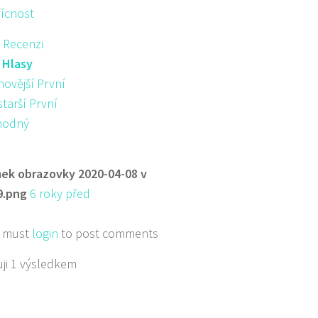
řícnost
 Recenzi
:
Hlasy
novější První
starší První
hodný
ek obrazovky 2020-04-08 v
9.png
6 roky před
 must
login
to post comments
ji 1 výsledkem