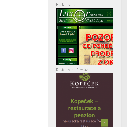
Restaurant
Restaurace Střelák