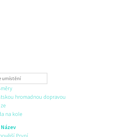
Směry
tskou hromadnou dopravou
ůze
da na kole
:
Název
novější První