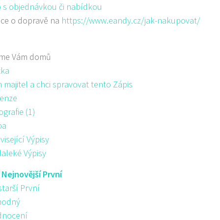
 s objednávkou či nabídkou
ace o dopravě na
https://www.eandy.cz/jak-nakupovat/
me Vám domů
žka
majitel a chci spravovat tento Zápis
enze
ografie (1)
pa
visející Výpisy
aleké Výpisy
:
Nejnovější První
starší První
hodný
nocení