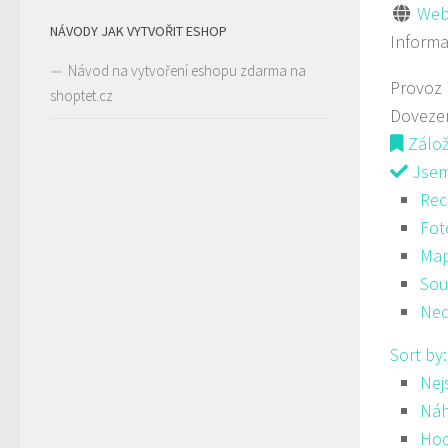
Web
NÁVODY JAK VYTVOŘIT ESHOP
Inform
Návod na vytvoření eshopu zdarma na
Provoz
shoptet.cz
Doveze
Zálo
Jsem 
Rec
Fot
Ma
Sou
Ned
Sort by
Nej
Ná
Hod