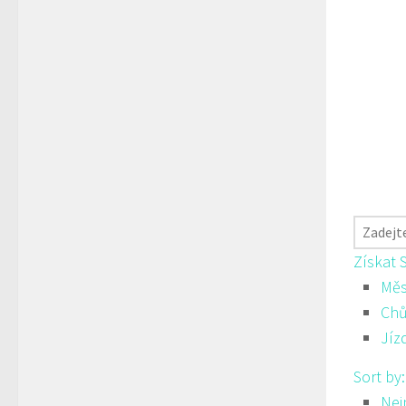
Získat 
Měs
Ch
Jíz
Sort by
Nej