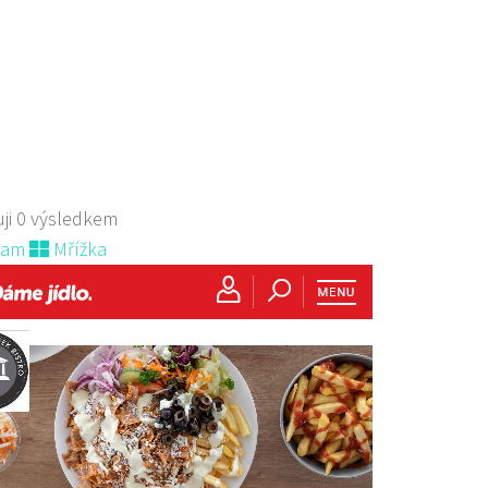
ji 0 výsledkem
nam
Mřížka