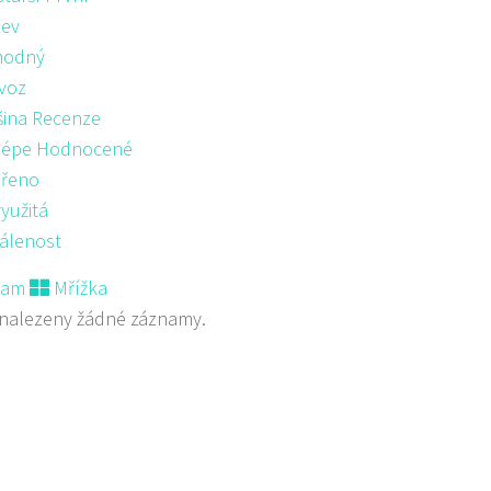
ev
hodný
voz
šina Recenze
lépe Hodnocené
řeno
yužitá
álenost
nam
Mřížka
nalezeny žádné záznamy.