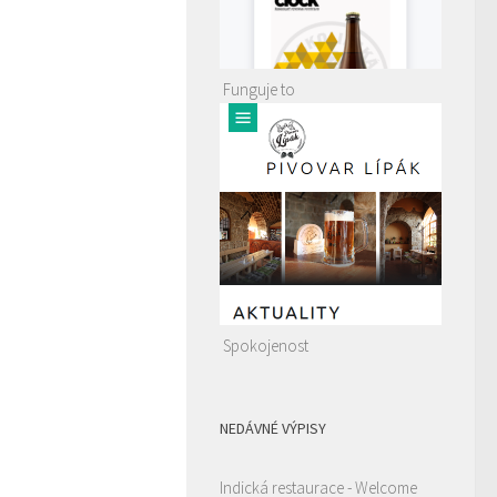
Funguje to
Spokojenost
NEDÁVNÉ VÝPISY
Indická restaurace - Welcome