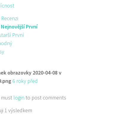
řícnost
 Recenzi
:
Nejnovější První
starší První
hodný
sy
ek obrazovky 2020-04-08 v
9.png
6 roky před
 must
login
to post comments
ji 1 výsledkem