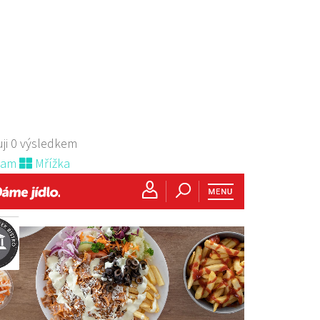
ji 0 výsledkem
nam
Mřížka