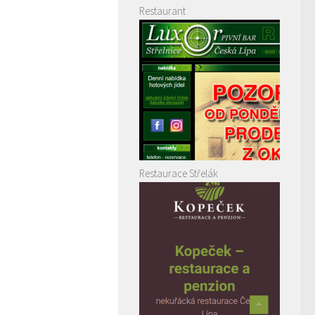
Restaurant
Restaurace Střelák