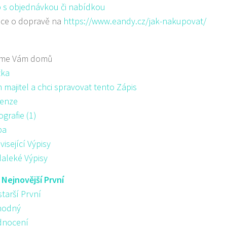
 s objednávkou či nabídkou
ace o dopravě na
https://www.eandy.cz/jak-nakupovat/
me Vám domů
žka
majitel a chci spravovat tento Zápis
enze
ografie (1)
pa
visející Výpisy
aleké Výpisy
:
Nejnovější První
starší První
hodný
nocení