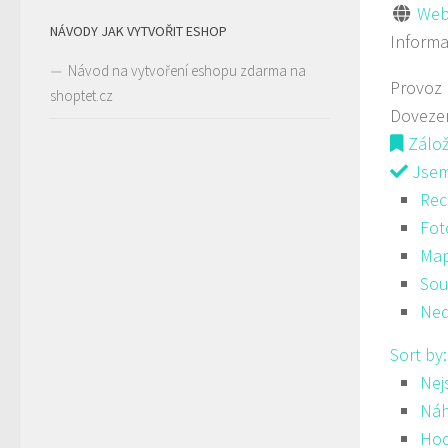
Web
NÁVODY JAK VYTVOŘIT ESHOP
Inform
Návod na vytvoření eshopu zdarma na
Provoz
shoptet.cz
Doveze
Zálo
Jsem 
Rec
Fot
Ma
Sou
Ned
Sort by
Nej
Ná
Hod