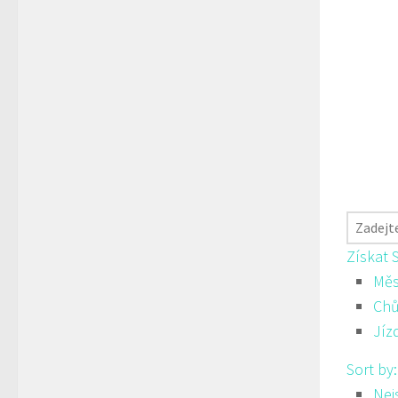
Získat 
Měs
Ch
Jíz
Sort by
Nej