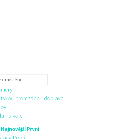
Směry
tskou hromadnou dopravou
ůze
da na kole
:
Nejnovější První
starší První