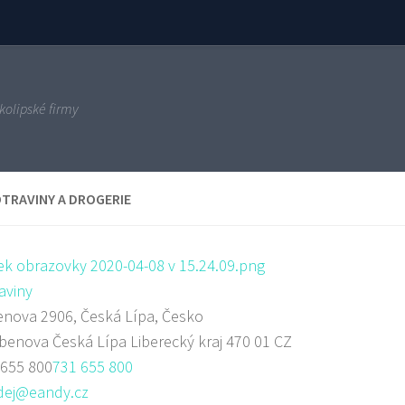
kolipské firmy
TRAVINY A DROGERIE
aviny
nova 2906, Česká Lípa, Česko
rbenova
Česká Lípa
Liberecký kraj
470 01
CZ
 655 800
731 655 800
dej@eandy.cz