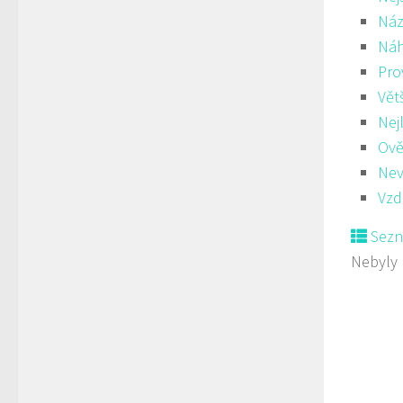
Náz
Ná
Pro
Vět
Nej
Ově
Nev
Vzd
Sez
Nebyly 