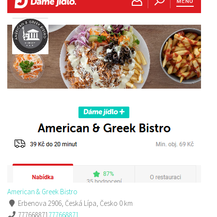
American & Greek Bistro
Erbenova 2906, Česká Lípa, Česko
0 km
777668871
777668871