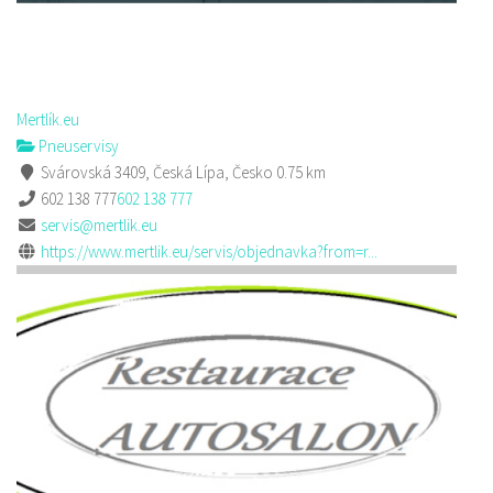
Mertlík.eu
Pneuservisy
Svárovská 3409, Česká Lípa, Česko
0.75 km
602 138 777
602 138 777
servis@mertlik.eu
https://www.mertlik.eu/servis/objednavka?from=r...