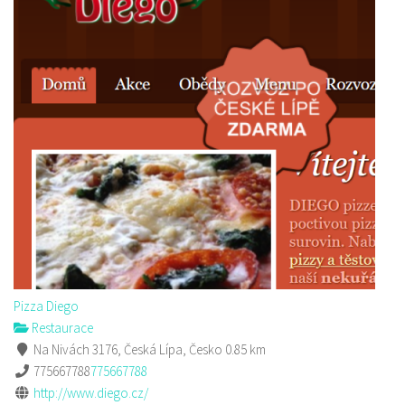
Pizza Diego
Restaurace
Na Nivách 3176, Česká Lípa, Česko
0.85 km
775667788
775667788
http://www.diego.cz/