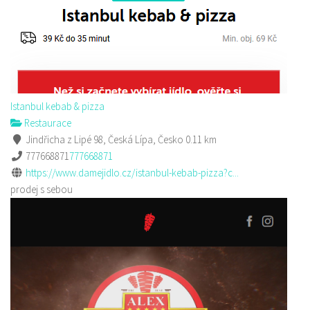
Istanbul kebab & pizza
Restaurace
Jindřicha z Lipé 98, Česká Lípa, Česko
0.11 km
777668871
777668871
https://www.damejidlo.cz/istanbul-kebab-pizza?c...
prodej s sebou