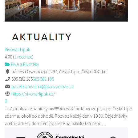
Pivovar Lipák
4.00
(
1 recenze
)
Piva a Pivotéky
náměstí Osvobození 297, Česká Lípa, Česko
0.31 km
605 582 185
605 582 185
pavel.konvalina@pivovarlipak.cz
https://pivovarlipak.cz/
!!!!! Aktualizace nabídky piv!!!!! Rozvážíme lahvové pivo po České Lípě
zdarma, okolí po dohodě. Rozvoz každý den v 19:30. Objednávky
včetně adresy doručení posílejte na 605582185 nebo ...