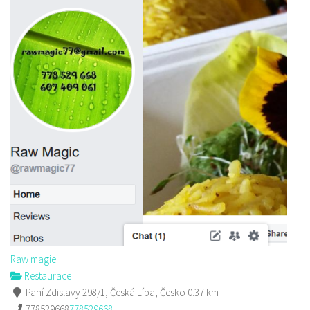
Raw magie
Restaurace
Paní Zdislavy 298/1, Česká Lípa, Česko
0.37 km
778529668
778529668