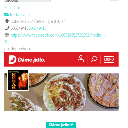
Sushi bar
Restaurace
Sokolská 264 Česká Lípa
0.08 km
606849413
606849413
https://www.facebook.com/106338562729293/media_...
prodej s sebou