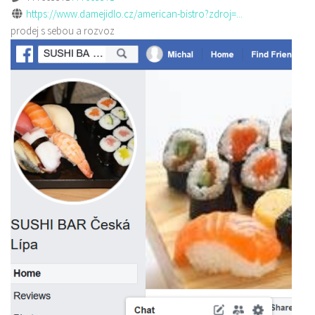
https://www.damejidlo.cz/american-bistro?zdroj=...
prodej s sebou a rozvoz