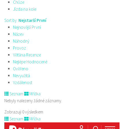
Chůze
Jízda na kole
Sort by:
Nejstarší První
Nejnovější První
Název
Náhodný
Provoz
Většina Recenze
Nejlépe Hodnocené
Ověřeno
Nevyužitá
Vzdálenost
Seznam
Mřížka
Nebyly nalezeny žádné záznamy.
Zobrazuji 0 výsledkem
Seznam
Mřížka