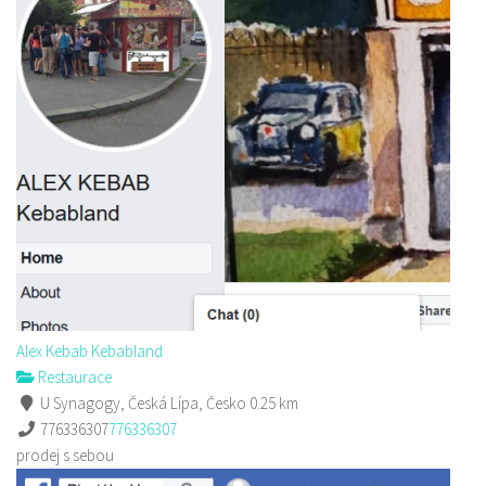
Alex Kebab Kebabland
Restaurace
U Synagogy, Česká Lípa, Česko
0.25 km
776336307
776336307
prodej s sebou