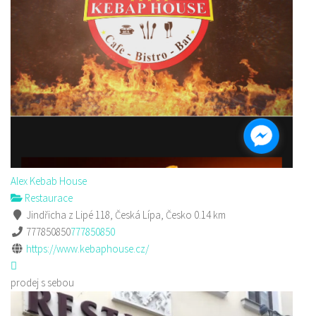
Alex Kebab House
Restaurace
Jindřicha z Lipé 118, Česká Lípa, Česko
0.14 km
777850850
777850850
https://www.kebaphouse.cz/
prodej s sebou