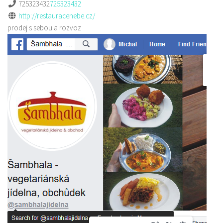
725323432
725323432
http://restauracenebe.cz/
prodej s sebou a rozvoz