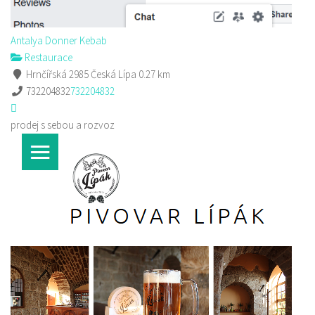
Antalya Donner Kebab
Restaurace
Hrnčířská 2985 Česká Lípa
0.27 km
732204832
732204832
prodej s sebou a rozvoz