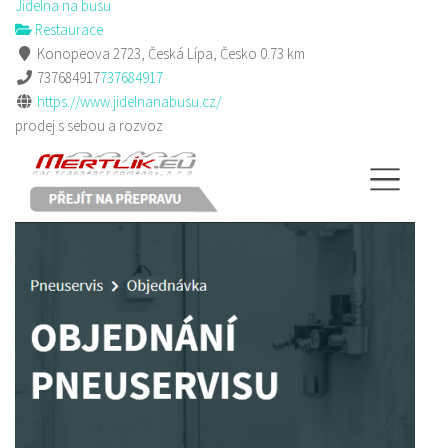
Jídelna na busu
Restaurace
Konopeova 2723, Česká Lípa, Česko
0.73 km
737684917
737684917
https://www.jidelnanabusu.cz/
prodej s sebou a rozvoz