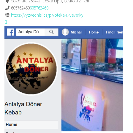
Sokolská 253/42, Česká Lípa, Česko
0.27 km
605762460
605762460
https://vyzvednisi.cz/pivoteka-u-veverky