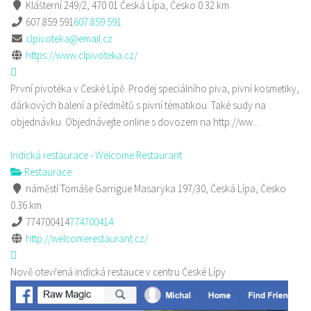
Klášterní 249/2, 470 01 Česká Lípa, Česko
0.32 km
607 859 591
607 859 591
clpivoteka@email.cz
https://www.clpivoteka.cz/
První pivotéka v České Lípě. Prodej speciálního piva, pivní kosmetiky,
dárkových balení a předmětů s pivní tématikou. Také sudy na
objednávku. Objednávejte online s dovozem na http://ww...
Indická restaurace - Welcome Restaurant
Restaurace
náměstí Tomáše Garrigue Masaryka 197/30, Česká Lípa, Česko
0.36 km
774700414
774700414
http://welcomerestaurant.cz/
Nově otevřená indická restauce v centru České Lípy