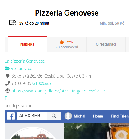
La pizzeria Genovese
Restaurace
Sokolská 261/26, Česká Lípa, Česko
0.2 km
731009385
731009385
https://www.damejidlo.cz/pizzeria-genovese?z-ce...
prodej s sebou