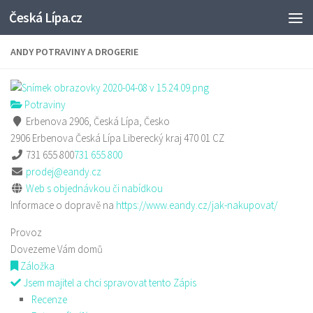
Česká Lípa.cz
Skip to content
ANDY POTRAVINY A DROGERIE
Potraviny
Erbenova 2906, Česká Lípa, Česko
2906 Erbenova
Česká Lípa
Liberecký kraj
470 01
CZ
731 655 800
731 655 800
prodej@eandy.cz
Web s objednávkou či nabídkou
Informace o dopravě na
https://www.eandy.cz/jak-nakupovat/
Provoz
Dovezeme Vám domů
Záložka
Jsem majitel a chci spravovat tento Zápis
Recenze