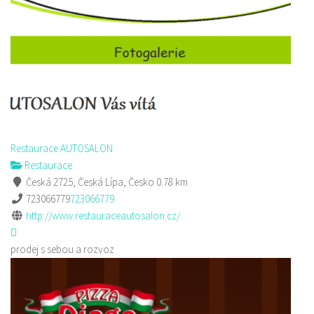
Restaurace AUTOSALON
Restaurace
Česká 2725, Česká Lípa, Česko
0.78 km
723066779
723066779
http://www.restauraceautosalon.cz/
prodej s sebou a rozvoz