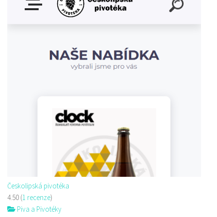
Českolipská pivotéka
4.50
(
1 recenze
)
Piva a Pivotéky