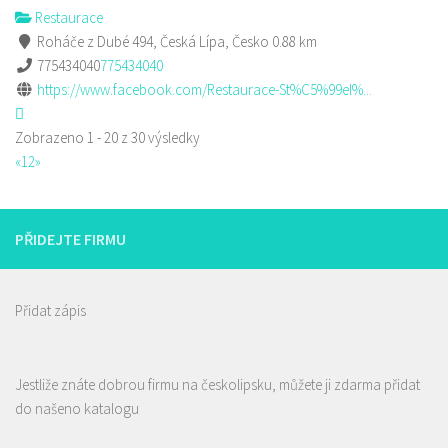
Restaurace
Roháče z Dubé 494, Česká Lípa, Česko
0.88 km
775434040
775434040
https://www.facebook.com/Restaurace-St%C5%99el%...
Zobrazeno 1 - 20 z 30 výsledky
«
1
2
»
PŘIDEJTE FIRMU
Přidat zápis
Jestliže znáte dobrou firmu na českolipsku, můžete ji zdarma přidat
do našeno katalogu