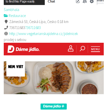
Šambhala
Restaurace
Zámecká 53, Česká Lípa, Česko
0.18 km
736711683
736711683
http://www.vegetarianskajidelna.cz/jidelnicek
prodej s sebou