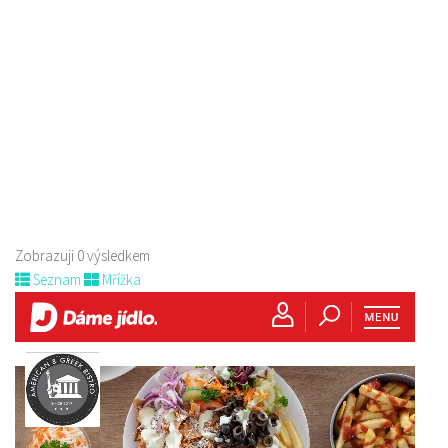
Zobrazuji 0 výsledkem
Seznam
Mřížka