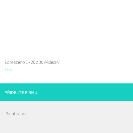
prodej s sebou
Zobrazeno 1 - 20 z 30 výsledky
«
1
2
»
PŘIDEJTE FIRMU
Přidat zápis
Istanbul kebab & pizza