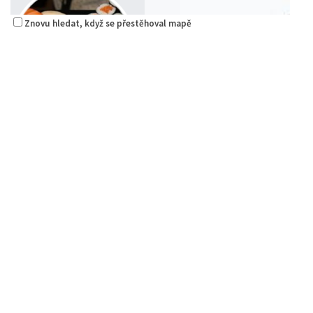
Znovu hledat, když se přestěhoval mapě
Sushi bar
Restaurace
Sokolská 264 Česká Lípa
0.08 km
606849413
606849413
Web s objednávkou či nabídkou