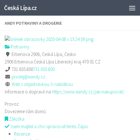
Česká Lípa.cz
Skip to content
ANDY POTRAVINY A DROGERIE
Potraviny
Erbenova 2906, Česká Lípa, Česko
2906 Erbenova
Česká Lípa
Liberecký kraj
470 01
CZ
731 655 800
731 655 800
prodej@eandy.cz
Web s objednávkou či nabídkou
Informace o dopravě na
https://www.eandy.cz/jak-nakupovat/
Provoz
Dovezeme Vám domů
Záložka
Jsem majitel a chci spravovat tento Zápis
Recenze