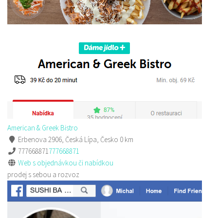
American & Greek Bistro
Erbenova 2906, Česká Lípa, Česko
0 km
777668871
777668871
Web s objednávkou či nabídkou
prodej s sebou a rozvoz