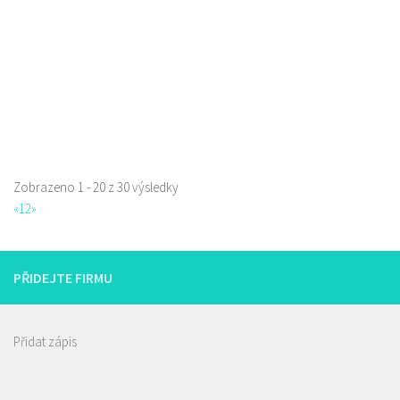
prodej s sebou
Zobrazeno 1 - 20 z 30 výsledky
«
1
2
»
PŘIDEJTE FIRMU
Přidat zápis
Istanbul kebab & pizza