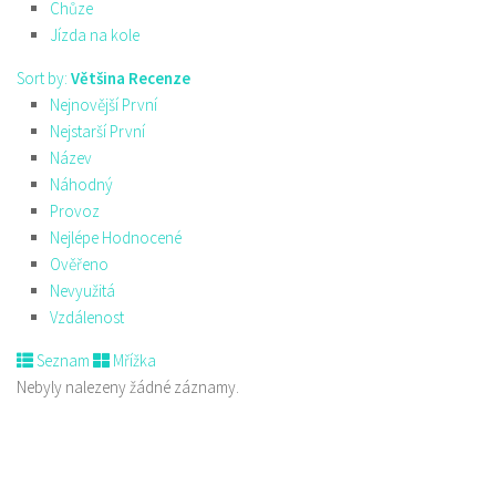
Chůze
Jízda na kole
Sort by:
Většina Recenze
Nejnovější První
Nejstarší První
Název
Náhodný
Provoz
Nejlépe Hodnocené
Ověřeno
Nevyužitá
Vzdálenost
Seznam
Mřížka
Nebyly nalezeny žádné záznamy.