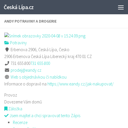
Česká Lípa.cz
Skip to content
ANDY POTRAVINY A DROGERIE
Potraviny
Erbenova 2906, Česká Lípa, Česko
2906 Erbenova
Česká Lípa
Liberecký kraj
470 01
CZ
731 655 800
731 655 800
prodej@eandy.cz
Web s objednávkou či nabídkou
Informace o dopravě na
https://www.eandy.cz/jak-nakupovat/
Provoz
Dovezeme Vám domů
Záložka
Jsem majitel a chci spravovat tento Zápis
Recenze