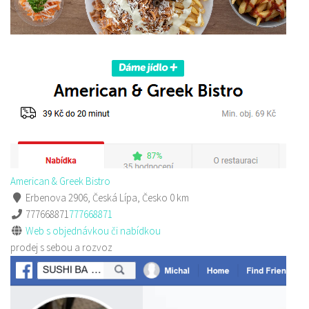
American & Greek Bistro
Erbenova 2906, Česká Lípa, Česko
0 km
777668871
777668871
Web s objednávkou či nabídkou
prodej s sebou a rozvoz