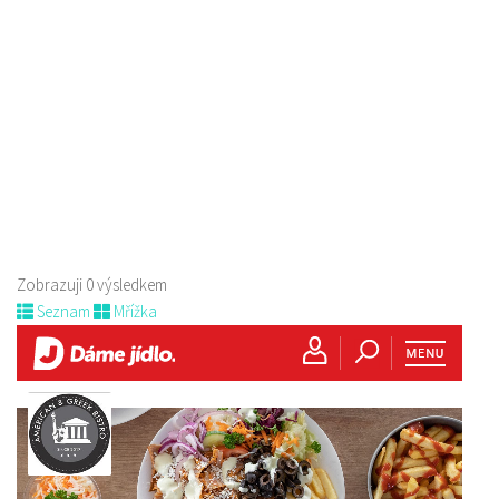
Zobrazuji 0 výsledkem
Seznam
Mřížka