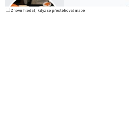
Znovu hledat, když se přestěhoval mapě
Sushi bar
Restaurace
Sokolská 264 Česká Lípa
0.08 km
606849413
606849413
Web s objednávkou či nabídkou