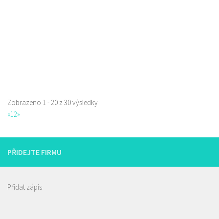
prodej s sebou
Zobrazeno 1 - 20 z 30 výsledky
«
1
2
»
PŘIDEJTE FIRMU
Přidat zápis
Istanbul kebab & pizza