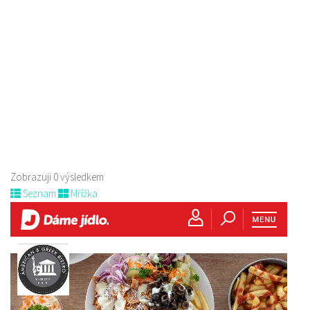
Zobrazuji 0 výsledkem
Seznam
Mřížka