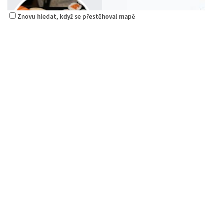
Znovu hledat, když se přestěhoval mapě
Sushi bar
Restaurace
Sokolská 264 Česká Lípa
0.08 km
606849413
606849413
Web s objednávkou či nabídkou