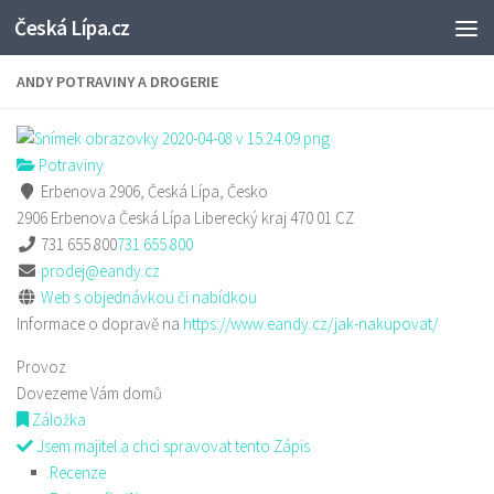
Česká Lípa.cz
Skip to content
ANDY POTRAVINY A DROGERIE
Potraviny
Erbenova 2906, Česká Lípa, Česko
2906 Erbenova
Česká Lípa
Liberecký kraj
470 01
CZ
731 655 800
731 655 800
prodej@eandy.cz
Web s objednávkou či nabídkou
Informace o dopravě na
https://www.eandy.cz/jak-nakupovat/
Provoz
Dovezeme Vám domů
Záložka
Jsem majitel a chci spravovat tento Zápis
Recenze