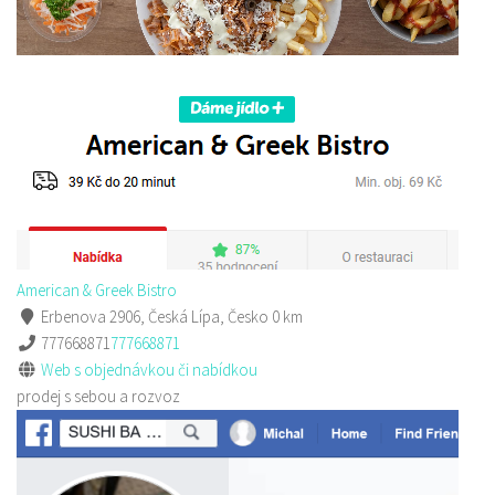
American & Greek Bistro
Erbenova 2906, Česká Lípa, Česko
0 km
777668871
777668871
Web s objednávkou či nabídkou
prodej s sebou a rozvoz