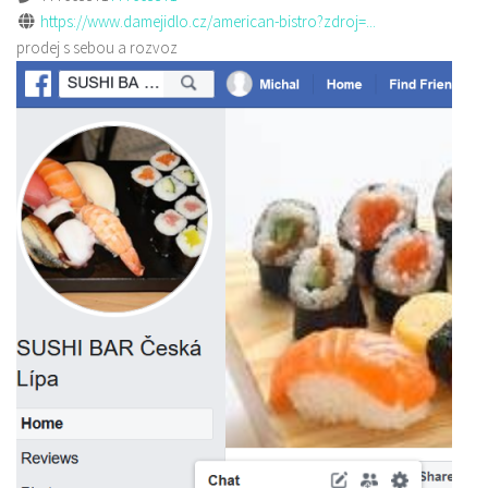
https://www.damejidlo.cz/american-bistro?zdroj=...
prodej s sebou a rozvoz