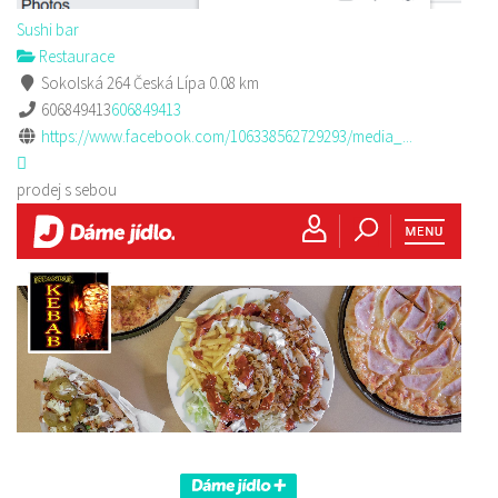
Sushi bar
Restaurace
Sokolská 264 Česká Lípa
0.08 km
606849413
606849413
https://www.facebook.com/106338562729293/media_...
prodej s sebou