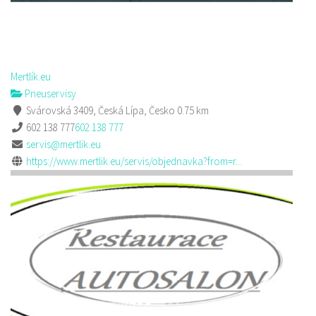
Mertlík.eu
Pneuservisy
Svárovská 3409, Česká Lípa, Česko
0.75 km
602 138 777
602 138 777
servis@mertlik.eu
https://www.mertlik.eu/servis/objednavka?from=r...