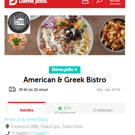
American & Greek Bistro
Erbenova 2906, Česká Lípa, Česko
0 km
777668871
777668871