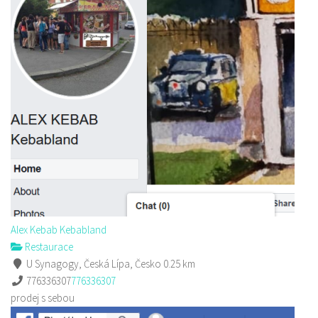
Alex Kebab Kebabland
Restaurace
U Synagogy, Česká Lípa, Česko
0.25 km
776336307
776336307
prodej s sebou