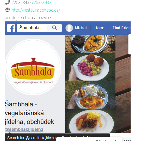
725323432
725323432
http://restauracenebe.cz/
prodej s sebou a rozvoz