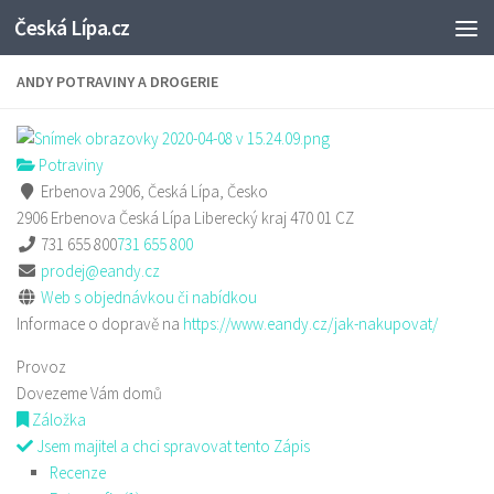
Česká Lípa.cz
Skip to content
ANDY POTRAVINY A DROGERIE
Potraviny
Erbenova 2906, Česká Lípa, Česko
2906 Erbenova
Česká Lípa
Liberecký kraj
470 01
CZ
731 655 800
731 655 800
prodej@eandy.cz
Web s objednávkou či nabídkou
Informace o dopravě na
https://www.eandy.cz/jak-nakupovat/
Provoz
Dovezeme Vám domů
Záložka
Jsem majitel a chci spravovat tento Zápis
Recenze