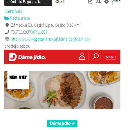
Šambhala
Restaurace
Zámecká 53, Česká Lípa, Česko
0.18 km
736711683
736711683
http://www.vegetarianskajidelna.cz/jidelnicek
prodej s sebou