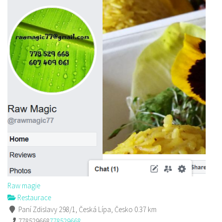
Raw magie
Restaurace
Paní Zdislavy 298/1, Česká Lípa, Česko
0.37 km
778529668
778529668