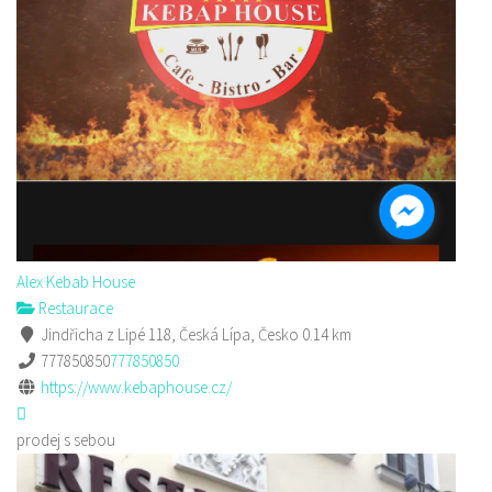
Alex Kebab House
Restaurace
Jindřicha z Lipé 118, Česká Lípa, Česko
0.14 km
777850850
777850850
https://www.kebaphouse.cz/
prodej s sebou