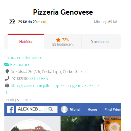
La pizzeria Genovese
Restaurace
Sokolská 261/26, Česká Lípa, Česko
0.2 km
731009385
731009385
https://www.damejidlo.cz/pizzeria-genovese?z-ce...
prodej s sebou