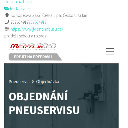
Jídelna na busu
Restaurace
Konopeova 2723, Česká Lípa, Česko
0.73 km
737684917
737684917
https://www.jidelnanabusu.cz/
prodej s sebou a rozvoz