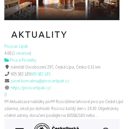
Pivovar Lipák
4.00
(
1 recenze
)
Piva a Pivotéky
náměstí Osvobození 297, Česká Lípa, Česko
0.31 km
605 582 185
605 582 185
pavel.konvalina@pivovarlipak.cz
https://pivovarlipak.cz/
!!!!! Aktualizace nabídky piv!!!!! Rozvážíme lahvové pivo po České Lípě
zdarma, okolí po dohodě. Rozvoz každý den v 19:30. Objednávky
včetně adresy doručení posílejte na 605582185 nebo ...