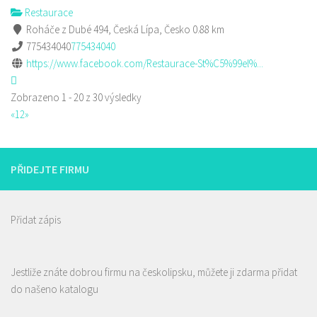
Restaurace
Roháče z Dubé 494, Česká Lípa, Česko
0.88 km
775434040
775434040
https://www.facebook.com/Restaurace-St%C5%99el%...
Zobrazeno 1 - 20 z 30 výsledky
«
1
2
»
PŘIDEJTE FIRMU
Přidat zápis
Jestliže znáte dobrou firmu na českolipsku, můžete ji zdarma přidat
do našeno katalogu