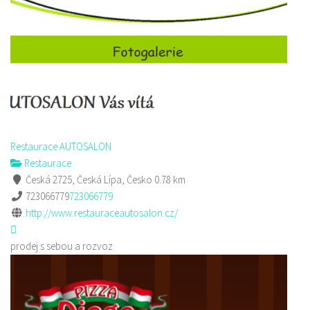
Restaurace AUTOSALON
Restaurace
Česká 2725, Česká Lípa, Česko
0.78 km
723066779
723066779
http://www.restauraceautosalon.cz/
prodej s sebou a rozvoz