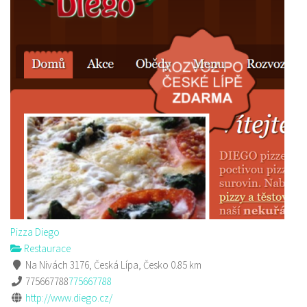
Pizza Diego
Restaurace
Na Nivách 3176, Česká Lípa, Česko
0.85 km
775667788
775667788
http://www.diego.cz/