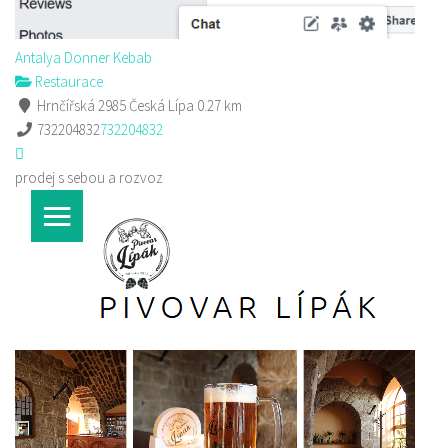
Antalya Donner Kebab
Restaurace
Hrnčířská 2985 Česká Lípa
0.27 km
732204832
732204832
prodej s sebou a rozvoz