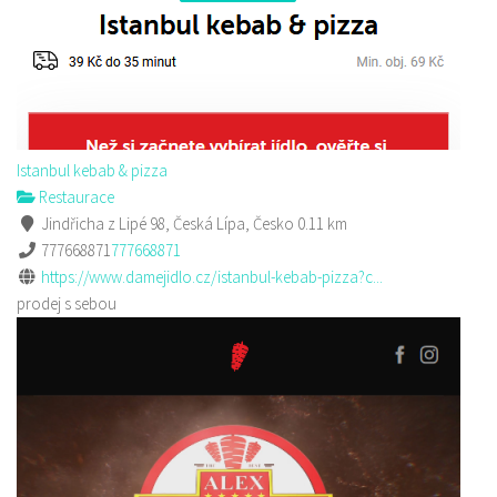
Istanbul kebab & pizza
Restaurace
Jindřicha z Lipé 98, Česká Lípa, Česko
0.11 km
777668871
777668871
https://www.damejidlo.cz/istanbul-kebab-pizza?c...
prodej s sebou