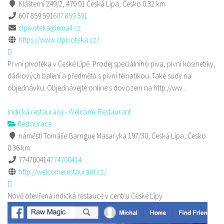
Klášterní 249/2, 470 01 Česká Lípa, Česko
0.32 km
607 859 591
607 859 591
clpivoteka@email.cz
https://www.clpivoteka.cz/
První pivotéka v České Lípě. Prodej speciálního piva, pivní kosmetiky,
dárkových balení a předmětů s pivní tématikou. Také sudy na
objednávku. Objednávejte online s dovozem na http://ww...
Indická restaurace - Welcome Restaurant
Restaurace
náměstí Tomáše Garrigue Masaryka 197/30, Česká Lípa, Česko
0.36 km
774700414
774700414
http://welcomerestaurant.cz/
Nově otevřená indická restauce v centru České Lípy