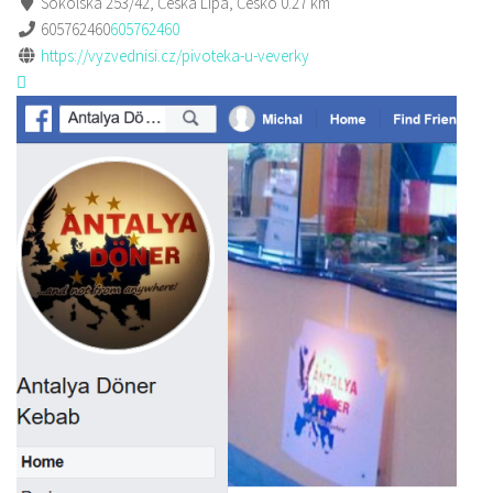
Sokolská 253/42, Česká Lípa, Česko
0.27 km
605762460
605762460
https://vyzvednisi.cz/pivoteka-u-veverky