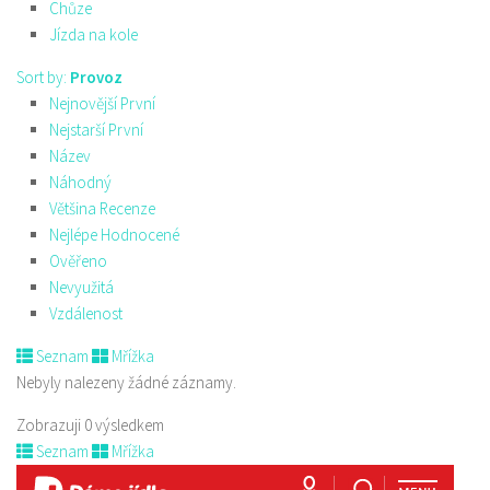
Chůze
Jízda na kole
Sort by:
Provoz
Nejnovější První
Nejstarší První
Název
Náhodný
Většina Recenze
Nejlépe Hodnocené
Ověřeno
Nevyužitá
Vzdálenost
Seznam
Mřížka
Nebyly nalezeny žádné záznamy.
Zobrazuji 0 výsledkem
Seznam
Mřížka