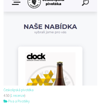
Českolipská pivotéka
4.50
(
1 recenze
)
Piva a Pivotéky