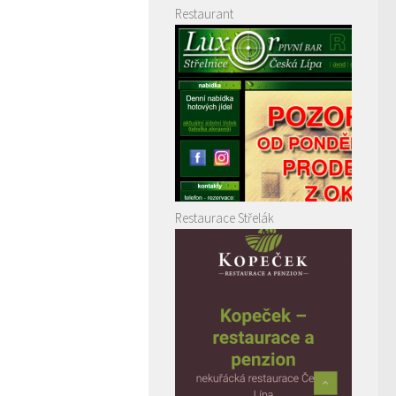
Restaurant
Restaurace Střelák