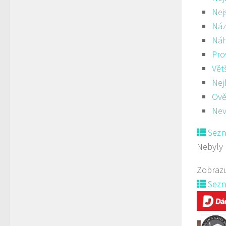
Nej
Náz
Ná
Pro
Vět
Nej
Ově
Nev
Sez
Nebyly 
Zobrazu
Sez