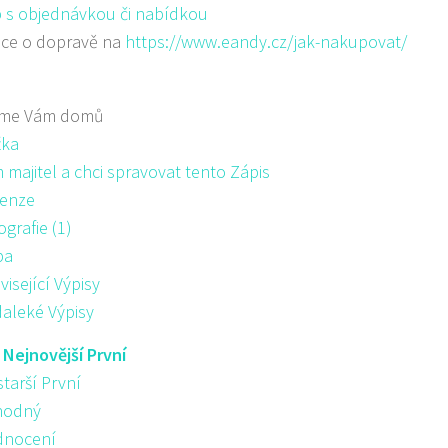
 s objednávkou či nabídkou
ace o dopravě na
https://www.eandy.cz/jak-nakupovat/
me Vám domů
žka
majitel a chci spravovat tento Zápis
enze
ografie (1)
pa
visející Výpisy
aleké Výpisy
:
Nejnovější První
starší První
hodný
nocení