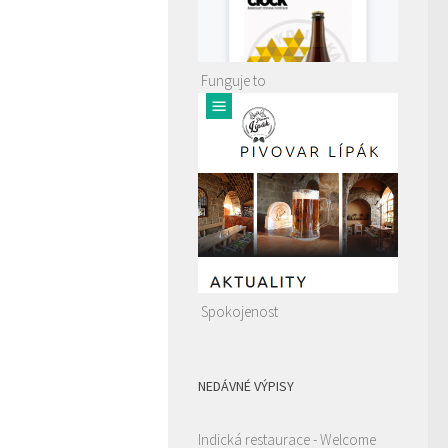
Funguje to
Spokojenost
NEDÁVNÉ VÝPISY
Indická restaurace - Welcome