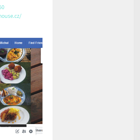
50
house.cz/