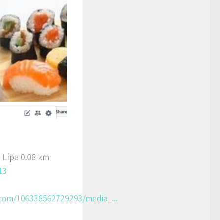
 Lípa
0.08 km
13
com/106338562729293/media_...