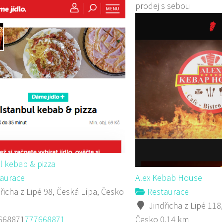
prodej s sebou
l kebab & pizza
aurace
Alex Kebab House
řicha z Lipé 98, Česká Lípa, Česko
Restaurace
Jindřicha z Lipé 118
668871
777668871
Česko
0.14 km