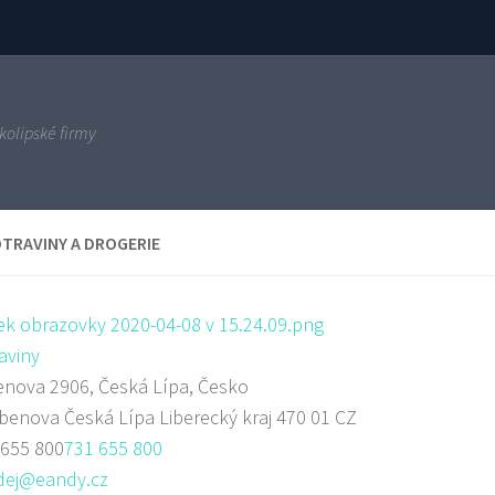
kolipské firmy
TRAVINY A DROGERIE
aviny
nova 2906, Česká Lípa, Česko
rbenova
Česká Lípa
Liberecký kraj
470 01
CZ
 655 800
731 655 800
dej@eandy.cz