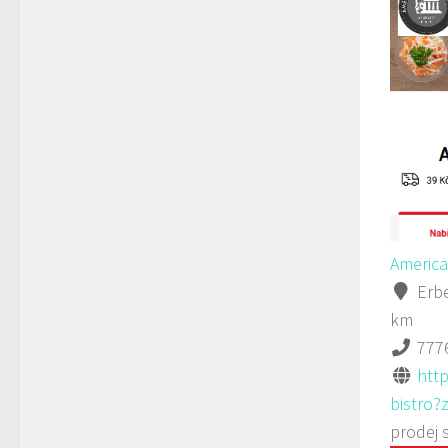
America
Erbe
km
777
htt
bistro?z
prodej 