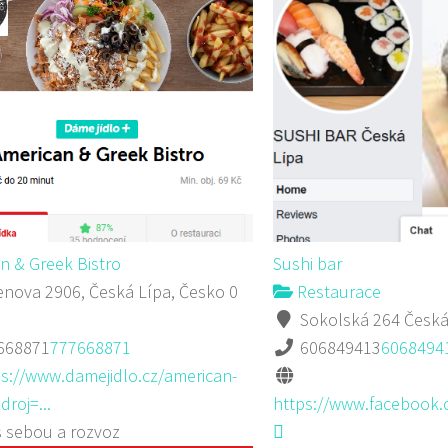
n & Greek Bistro
Sushi bar
nova 2906, Česká Lípa, Česko
0
Restaurace
Sokolská 264 Česká
668871
777668871
606849413
6068494
ps://www.damejidlo.cz/american-
droj=...
https://www.facebook.
s sebou a rozvoz