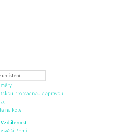
Směry
tskou hromadnou dopravou
ůze
da na kole
:
Vzdálenost
novější První