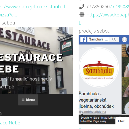
s://www.damejidlo.cz/istanbul-
777850850
7778508
izza?c...
https://www.kebap
s sebou
prodej s sebou
race Nebe