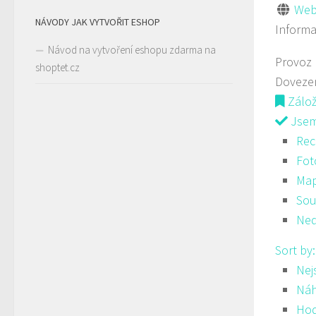
Web
NÁVODY JAK VYTVOŘIT ESHOP
Inform
Návod na vytvoření eshopu zdarma na
Provoz
shoptet.cz
Doveze
Zálo
Jsem 
Rec
Fot
Ma
Sou
Ned
Sort by
Nej
Ná
Hod