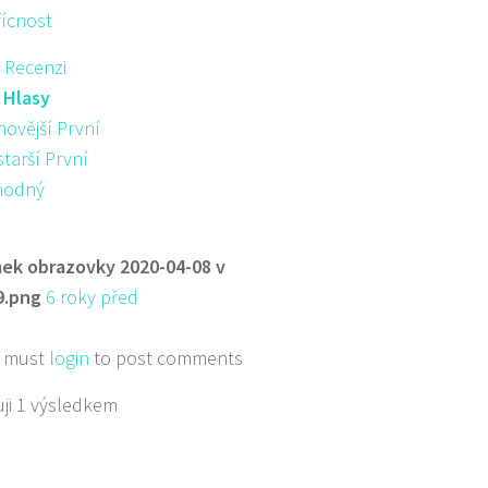
řícnost
 Recenzi
:
Hlasy
novější První
starší První
hodný
ek obrazovky 2020-04-08 v
9.png
6 roky před
 must
login
to post comments
ji 1 výsledkem