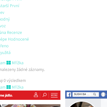
starší První
ev
hodný
voz
šina Recenze
lépe Hodnocené
řeno
yužitá
nam
Mřížka
nalezeny žádné záznamy.
ji 0 výsledkem
nam
Mřížka