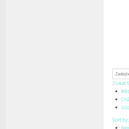
Získat 
Měs
Ch
Jíz
Sort by
Nej