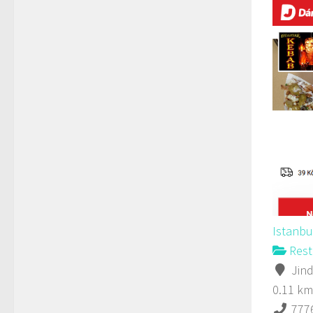
Istanbu
Rest
Jind
0.11 km
777