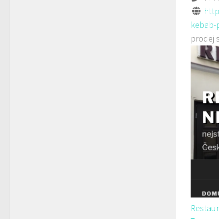
http
kebab-p
prodej 
Restau