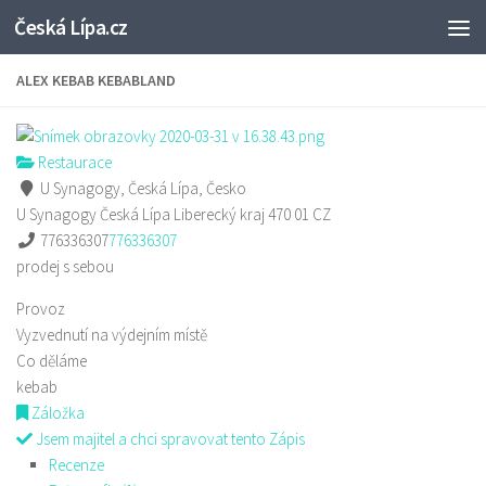
Česká Lípa.cz
Skip to content
ALEX KEBAB KEBABLAND
Restaurace
U Synagogy, Česká Lípa, Česko
U Synagogy
Česká Lípa
Liberecký kraj
470 01
CZ
776336307
776336307
prodej s sebou
Provoz
Vyzvednutí na výdejním místě
Co děláme
kebab
Záložka
Jsem majitel a chci spravovat tento Zápis
Recenze