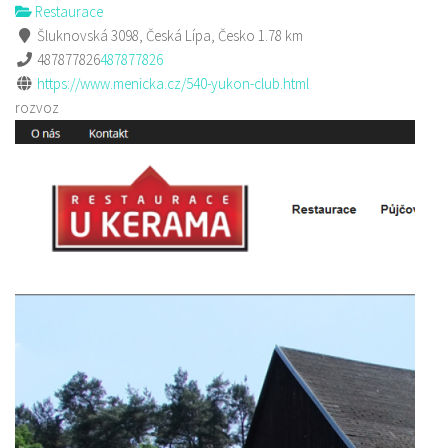
Restaurace
Šluknovská 3098, Česká Lípa, Česko
1.78 km
487877826
487877826
https://www.menicka.cz/540-yukon-club.html
rozvoz