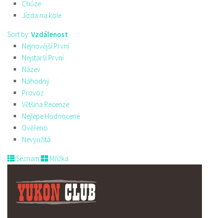
Chůze
Jízda na kole
Sort by:
Vzdálenost
Nejnovější První
Nejstarší První
Název
Náhodný
Provoz
Většina Recenze
Nejlépe Hodnocené
Ověřeno
Nevyužitá
Seznam
Mřížka