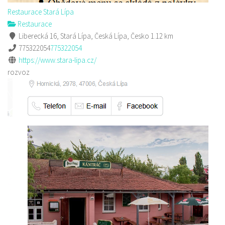
Restaurace Stará Lípa
Restaurace
Liberecká 16, Stará Lípa, Česká Lípa, Česko
1.12 km
775322054
775322054
https://www.stara-lipa.cz/
rozvoz