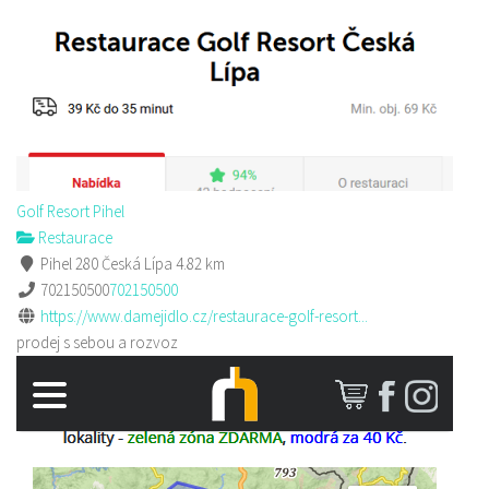
Golf Resort Pihel
Restaurace
Pihel 280 Česká Lípa
4.82 km
702150500
702150500
https://www.damejidlo.cz/restaurace-golf-resort...
prodej s sebou a rozvoz