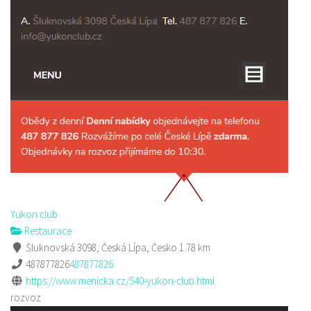
Yukon club
Restaurace
Šluknovská 3098, Česká Lípa, Česko
1.78 km
487877826
487877826
https://www.menicka.cz/540-yukon-club.html
rozvoz