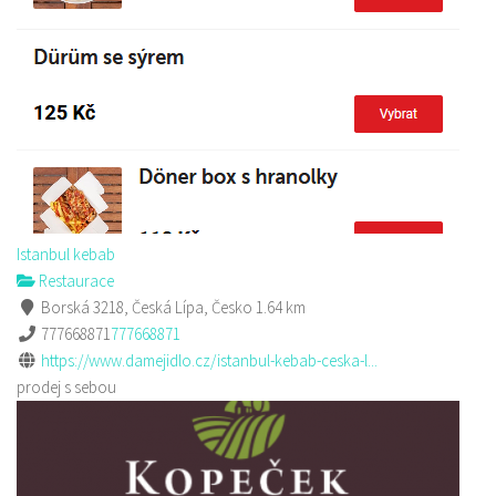
Istanbul kebab
Restaurace
Borská 3218, Česká Lípa, Česko
1.64 km
777668871
777668871
https://www.damejidlo.cz/istanbul-kebab-ceska-l...
prodej s sebou