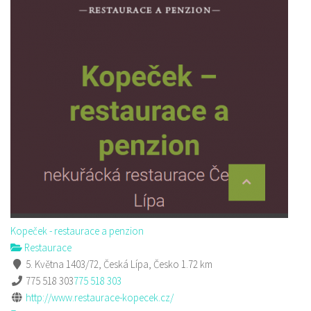
Kopeček - restaurace a penzion
Restaurace
5. Května 1403/72, Česká Lípa, Česko
1.72 km
775 518 303
775 518 303
http://www.restaurace-kopecek.cz/