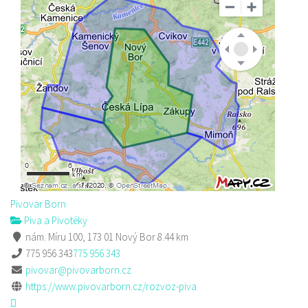
Pivovar Born
Piva a Pivotéky
nám. Míru 100, 173 01 Nový Bor
8.44 km
775 956 343
775 956 343
pivovar@pivovarborn.cz
https://www.pivovarborn.cz/rozvoz-piva