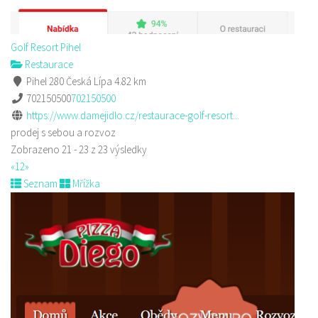
Golf Resort Pihel
Restaurace
Pihel 280 Česká Lípa
4.82 km
702150500
702150500
https://www.damejidlo.cz/restaurace-golf-resort...
prodej s sebou a rozvoz
Zobrazeno 21 - 23 z 23 výsledky
«
1
2
»
Seznam
Mřížka