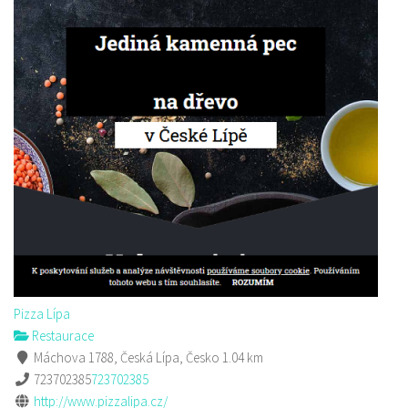
Pizza Lípa
Restaurace
Máchova 1788, Česká Lípa, Česko
1.04 km
723702385
723702385
http://www.pizzalipa.cz/