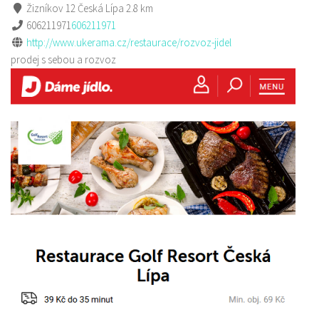
Žizníkov 12 Česká Lípa
2.8 km
606211971
606211971
http://www.ukerama.cz/restaurace/rozvoz-jidel
prodej s sebou a rozvoz