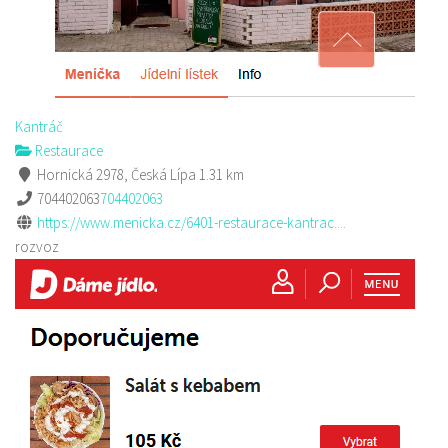
Kantráč
Restaurace
Hornická 2978, Česká Lípa
1.31 km
704402063
704402063
https://www.menicka.cz/6401-restaurace-kantrac....
rozvoz