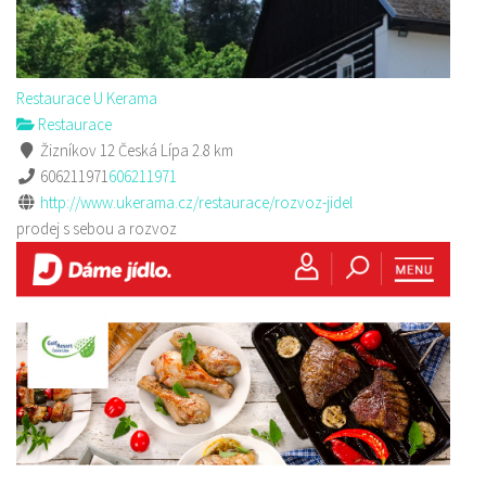
Restaurace U Kerama
Restaurace
Žizníkov 12 Česká Lípa
2.8 km
606211971
606211971
http://www.ukerama.cz/restaurace/rozvoz-jidel
prodej s sebou a rozvoz