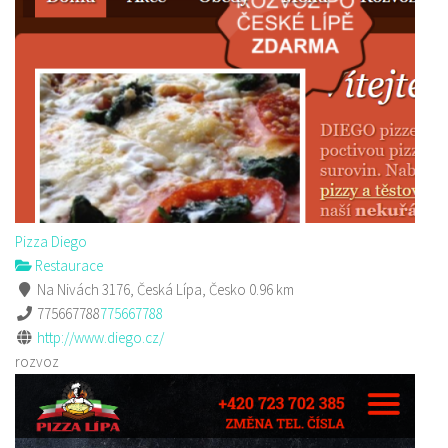
Pizza Diego
Restaurace
Na Nivách 3176, Česká Lípa, Česko
0.96 km
775667788
775667788
http://www.diego.cz/
rozvoz