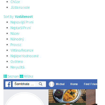
Chůze
Jízda na kole
Sort by:
Vzdálenost
Nejnovější První
Nejstarší První
Název
Náhodný
Provoz
Většina Recenze
Nejlépe Hodnocené
Ověřeno
Nevyužitá
Seznam
Mřížka