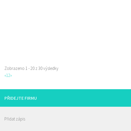
777668871
777668871
Web s objednávkou či nabídkou
prodej s sebou
Zobrazeno 1 - 20 z 30 výsledky
«
1
2
»
Restaurace Nebe
Restaurace
Prokopa Holého 145/5, Česká Lípa, Česko
0.29 km
PŘIDEJTE FIRMU
725323432
725323432
Web s objednávkou či nabídkou
prodej s sebou a rozvoz
Přidat zápis
Indická restaurace - Welcome Restaurant