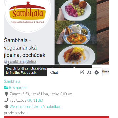
Šambhala
Restaurace
Zámecká 53, Česká Lípa, Česko
0.09 km
736711683
736711683
Web s objednávkou či nabídkou
prodej s sebou