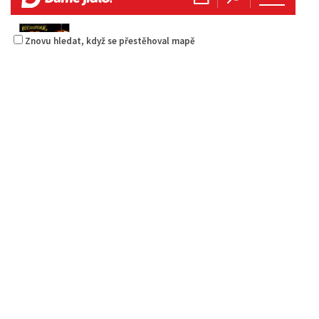
Znovu hledat, když se přestěhoval mapě
Sushi bar
Restaurace
Sokolská 264 Česká Lípa
0.27 km
606849413
606849413
Web s objednávkou či nabídkou
prodej s sebou
Istanbul kebab & pizza
Restaurace
Jindřicha z Lipé 98, Česká Lípa, Česko
0.22 km