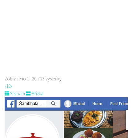
Jindřicha z Lipé 98, Česká Lípa, Česko
0.22 km
777668871
777668871
Web s objednávkou či nabídkou
prodej s sebou
Zobrazeno 1 - 20 z 23 výsledky
«
1
2
»
Seznam
Mřížka