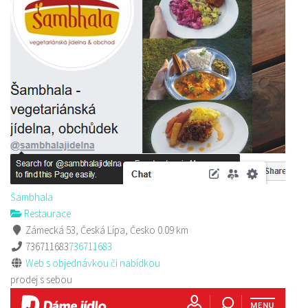
Alex Kebab House
Restaurace
Jindřicha z Lipé 118, Česká Lípa, Česko
0.23 km
777850850
777850850
Web s objednávkou či nabídkou
prodej s sebou
Šambhala
Restaurace
Zámecká 53, Česká Lípa, Česko
0.09 km
736711683
736711683
Web s objednávkou či nabídkou
prodej s sebou