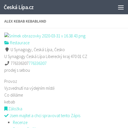
Česká Lípa.cz
Skip to content
ALEX KEBAB KEBABLAND
Restaurace
U Synagogy, Česká Lípa, Česko
U Synagogy
Česká Lípa
Liberecký kraj
470 01
CZ
776336307
776336307
prodej s sebou
Provoz
Vyzvednutí na výdejním místě
Co děláme
kebab
Záložka
Jsem majitel a chci spravovat tento Zápis
Recenze