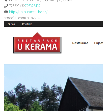
725323432
725323432
http://restauracenebe.cz/
prodej s sebou a rozvoz