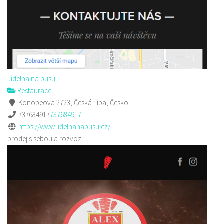
Jídelna na busu
Restaurace
Konopeova 2723, Česká Lípa, Česko
737684917
737684917
https://www.jidelnanabusu.cz/
prodej s sebou a rozvoz