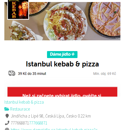
Istanbul kebab & pizza
Restaurace
Jindřicha z Lipé 98, Česká Lípa, Česko
0.22 km
777668871
777668871
https://www.damejidlo.cz/istanbul-kebab-pizza?c...