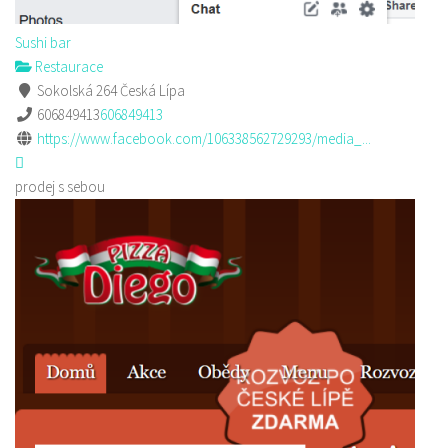
Sushi bar
Restaurace
Sokolská 264 Česká Lípa
606849413
606849413
https://www.facebook.com/106338562729293/media_...
prodej s sebou