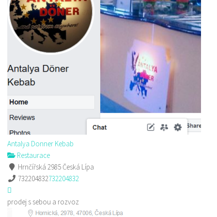
Antalya Donner Kebab
Restaurace
Hrnčířská 2985 Česká Lípa
732204832
732204832
prodej s sebou a rozvoz