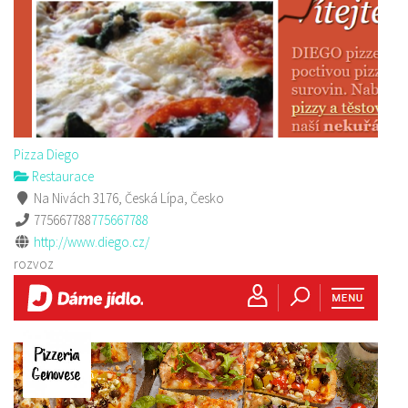
Pizza Diego
Restaurace
Na Nivách 3176, Česká Lípa, Česko
775667788
775667788
http://www.diego.cz/
rozvoz