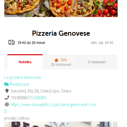
La pizzeria Genovese
Restaurace
Sokolská 261/26, Česká Lípa, Česko
731009385
731009385
https://www.damejidlo.cz/pizzeria-genovese?z-ce...
prodej s sebou