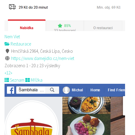
Nem Viet
Restaurace
Hrnčířská 2964, Česká Lípa, Česko
https://www.damejidlo.cz/nem-viet
Zobrazeno 1 - 20 z 23 výsledky
«
1
2
»
Seznam
Mřížka