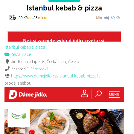
Istanbul kebab & pizza
Restaurace
Jindřicha z Lipé 98, Česká Lípa, Česko
777668871
777668871
https://www.damejidlo.cz/istanbul-kebab-pizza?c...
prodej s sebou