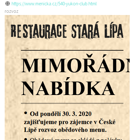
https://www.menicka.cz/540-yukon-club.html
rozvoz