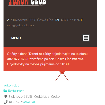
Yukon club
Restaurace
Šluknovská 3098, Česká Lípa, Česko
487877826
487877826