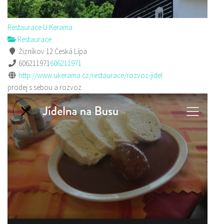
Restaurace U Kerama
Restaurace
Žizníkov 12 Česká Lípa
606211971
606211971
http://www.ukerama.cz/restaurace/rozvoz-jidel
prodej s sebou a rozvoz