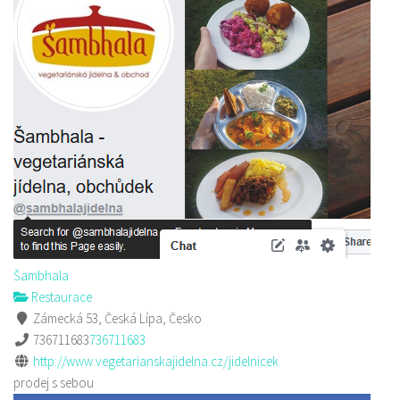
Šambhala
Restaurace
Zámecká 53, Česká Lípa, Česko
736711683
736711683
http://www.vegetarianskajidelna.cz/jidelnicek
prodej s sebou