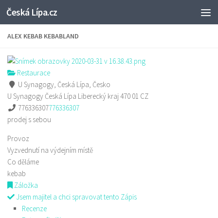
Česká Lípa.cz
Skip to content
ALEX KEBAB KEBABLAND
Restaurace
U Synagogy, Česká Lípa, Česko
U Synagogy
Česká Lípa
Liberecký kraj
470 01
CZ
776336307
776336307
prodej s sebou
Provoz
Vyzvednutí na výdejním místě
Co děláme
kebab
Záložka
Jsem majitel a chci spravovat tento Zápis
Recenze