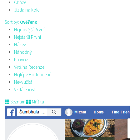
Chůze
Jízda na kole
Sort by:
Ověřeno
Nejnovější První
Nejstarší První
Název
Náhodný
Provoz
Většina Recenze
Nejlépe Hodnocené
Nevyužitá
Vzdálenost
Seznam
Mřížka