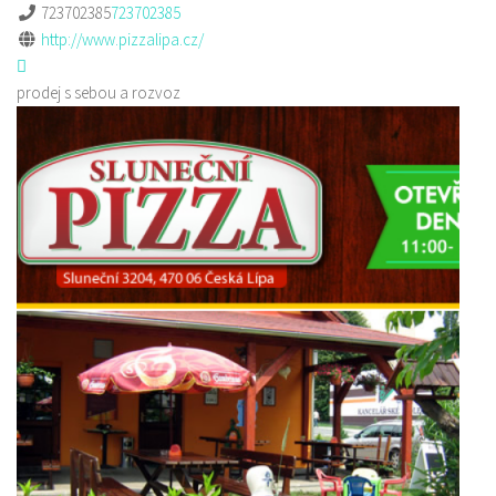
723702385
723702385
http://www.pizzalipa.cz/
prodej s sebou a rozvoz