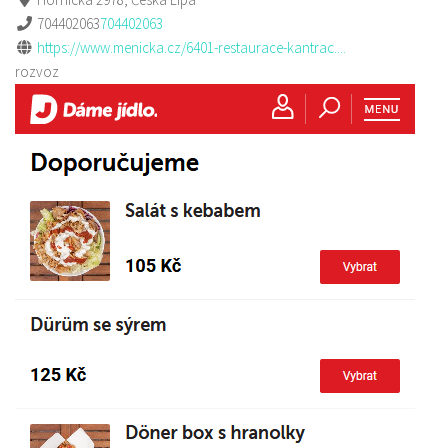
704402063
704402063
https://www.menicka.cz/6401-restaurace-kantrac....
rozvoz