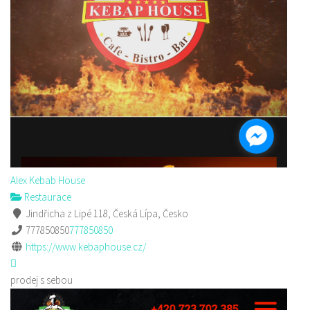
Alex Kebab House
Restaurace
Jindřicha z Lipé 118, Česká Lípa, Česko
777850850
777850850
https://www.kebaphouse.cz/
prodej s sebou