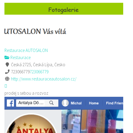
Restaurace AUTOSALON
Restaurace
Česká 2725, Česká Lípa, Česko
723066779
723066779
http://www.restauraceautosalon.cz/
prodej s sebou a rozvoz