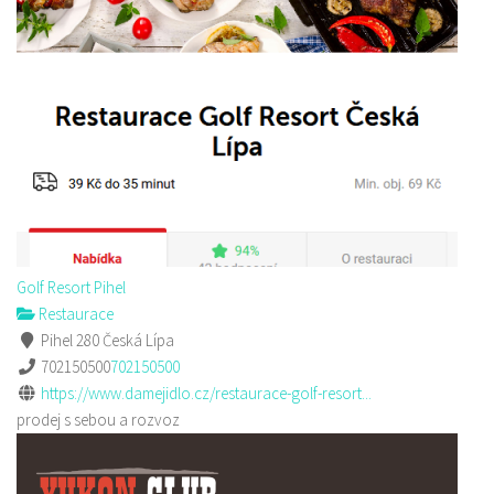
Golf Resort Pihel
Restaurace
Pihel 280 Česká Lípa
702150500
702150500
https://www.damejidlo.cz/restaurace-golf-resort...
prodej s sebou a rozvoz