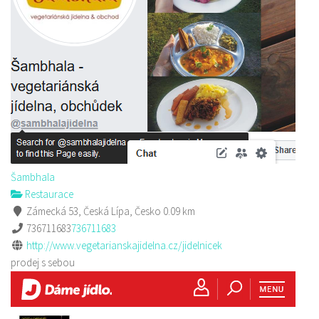
Šambhala
Restaurace
Zámecká 53, Česká Lípa, Česko
0.09 km
736711683
736711683
http://www.vegetarianskajidelna.cz/jidelnicek
prodej s sebou