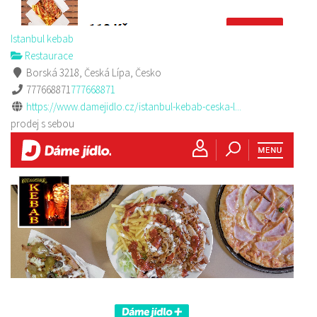
Istanbul kebab
Restaurace
Borská 3218, Česká Lípa, Česko
777668871
777668871
https://www.damejidlo.cz/istanbul-kebab-ceska-l...
prodej s sebou