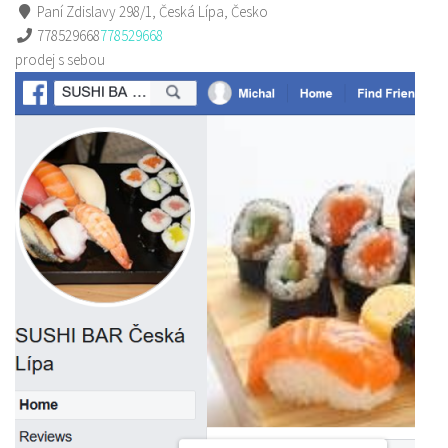
Paní Zdislavy 298/1, Česká Lípa, Česko
778529668
778529668
prodej s sebou