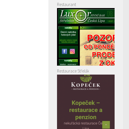
Restaurant
Restaurace Střelák