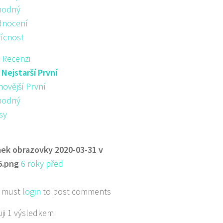
hodný
nocení
řícnost
 Recenzi
:
Nejstarší První
novější První
hodný
sy
ek obrazovky 2020-03-31 v
5.png
6 roky před
 must
login
to post comments
ji 1 výsledkem