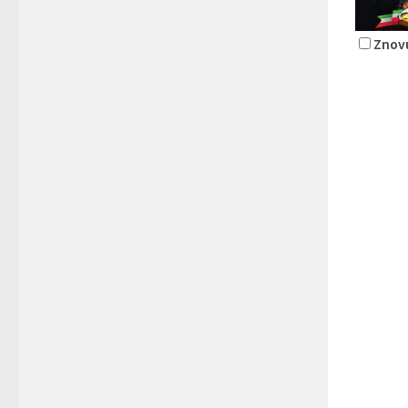
Znovu
Pizza L
Rest