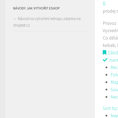
NÁVODY JAK VYTVOŘIT ESHOP
prodej 
Návod na vytvoření eshopu zdarma na
Provoz
shoptet.cz
Vyzvedn
Co děl
kebab, 
Zálo
Jsem 
Rec
Fot
Ma
Sou
Ned
Sort by
Nej