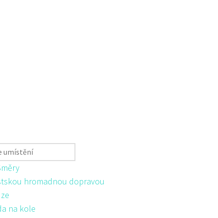
Směry
tskou hromadnou dopravou
ůze
da na kole