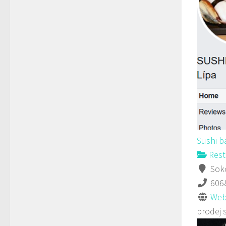
Sushi b
Rest
Soko
606
Web
prodej 