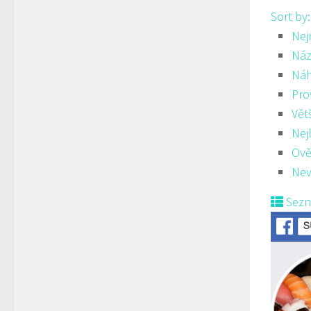
Sort by
Nej
Náz
Ná
Pro
Vět
Nej
Ově
Nev
Sez