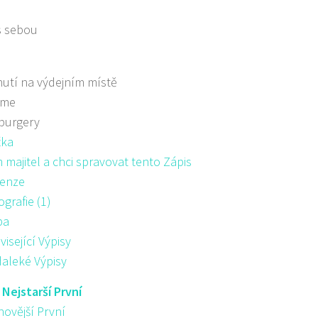
s sebou
utí na výdejním místě
áme
burgery
žka
majitel a chci spravovat tento Zápis
enze
ografie (1)
pa
visející Výpisy
aleké Výpisy
:
Nejstarší První
novější První