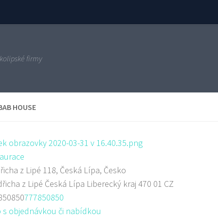
kolipské firmy
BAB HOUSE
aurace
řicha z Lipé 118, Česká Lípa, Česko
dřicha z Lipé
Česká Lípa
Liberecký kraj
470 01
CZ
850850
777850850
 s objednávkou či nabídkou