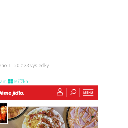
ova 1788, Česká Lípa, Česko
702385
723702385
 s objednávkou či nabídkou
s sebou a rozvoz
no 1 - 20 z 23 výsledky
nam
Mřížka