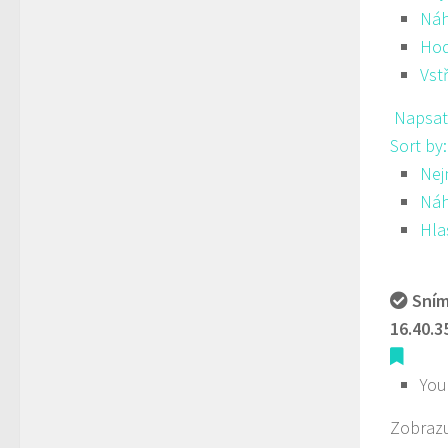
Ná
Hod
Vst
Napsat
Sort by
Nej
Ná
Hla
Sním
16.40.3
You
Zobrazu