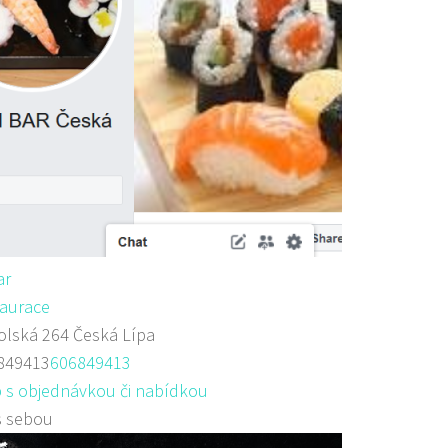
ar
aurace
lská 264 Česká Lípa
849413
606849413
 s objednávkou či nabídkou
s sebou