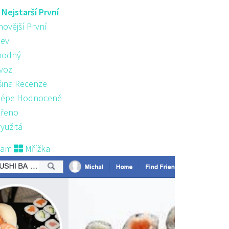
:
Nejstarší První
novější První
ev
hodný
voz
šina Recenze
lépe Hodnocené
řeno
yužitá
nam
Mřížka