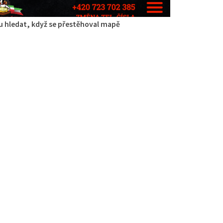
 hledat, když se přestěhoval mapě
ípa
aurace