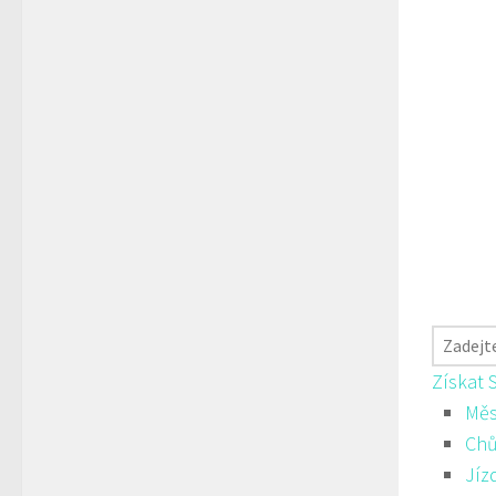
Získat 
Měs
Ch
Jíz