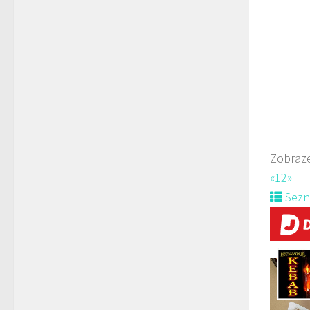
Mách
723
Web
prodej 
Zobraze
«
1
2
»
Sez