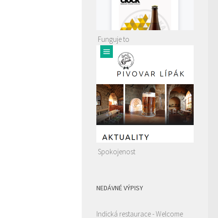
Funguje to
Spokojenost
NEDÁVNÉ VÝPISY
Indická restaurace - Welcome