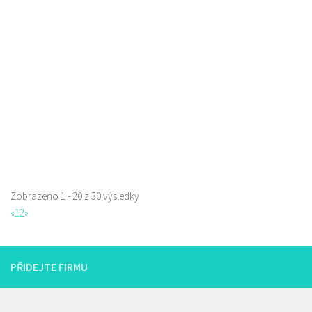
Restaurace
Prokopa Holého 145/5, Česká Lípa, Česko
0.06 km
725323432
725323432
Web s objednávkou či nabídkou
prodej s sebou a rozvoz
Zobrazeno 1 - 20 z 30 výsledky
La pizzeria Genovese
«
1
2
»
Restaurace
Sokolská 261/26, Česká Lípa, Česko
731009385
731009385
PŘIDEJTE FIRMU
Web s objednávkou či nabídkou
prodej s sebou