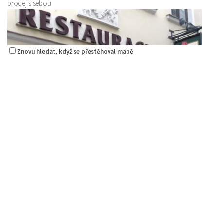
prodej s sebou
Znovu hledat, když se přestěhoval mapě
Pizza Diego
Restaurace
Na Nivách 3176, Česká Lípa, Česko
775667788
775667788
Web s objednávkou či nabídkou
rozvoz
Restaurace Nebe