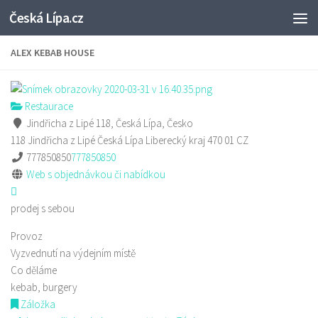
Česká Lípa.cz
Skip to content
ALEX KEBAB HOUSE
Restaurace
Jindřicha z Lipé 118, Česká Lípa, Česko
118 Jindřicha z Lipé
Česká Lípa
Liberecký kraj
470 01
CZ
777850850
777850850
Web s objednávkou či nabídkou
prodej s sebou
Provoz
Vyzvednutí na výdejním místě
Co děláme
kebab, burgery
Záložka