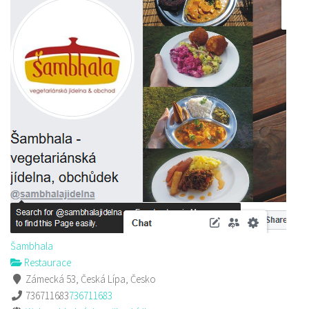
Šambhala
Restaurace
Zámecká 53, Česká Lípa, Česko
736711683
736711683