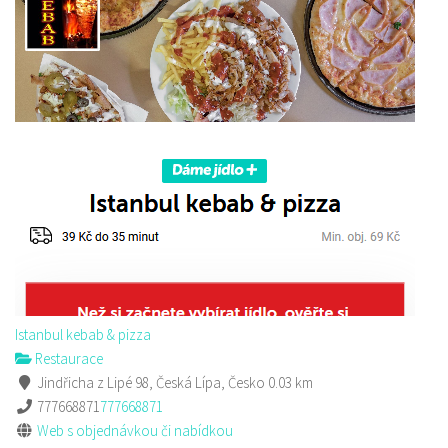
Sushi bar
Restaurace
Sokolská 264 Česká Lípa
606849413
606849413
Web s objednávkou či nabídkou
prodej s sebou
Istanbul kebab & pizza
Restaurace
Jindřicha z Lipé 98, Česká Lípa, Česko
0.03 km
777668871
777668871
Web s objednávkou či nabídkou