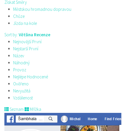
Získat Směry
Městskou hromadnou dopravou
Chůze
Jízda na kole
Sort by:
Většina Recenze
Nejnovější První
Nejstarší První
Název
Náhodný
Provoz
Nejlépe Hodnocené
Ověřeno
Nevyužitá
Vzdálenost
Seznam
Mřížka