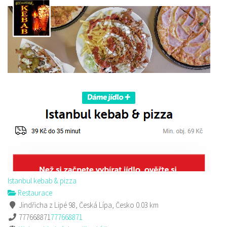
Istanbul kebab & pizza
Restaurace
Jindřicha z Lipé 98, Česká Lípa, Česko
0.03 km
777668871
777668871