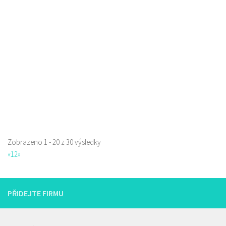
Restaurace
Prokopa Holého 145/5, Česká Lípa, Česko
0.06 km
725323432
725323432
Web s objednávkou či nabídkou
prodej s sebou a rozvoz
Zobrazeno 1 - 20 z 30 výsledky
«
1
2
»
Šambhala
Restaurace
Zámecká 53, Česká Lípa, Česko
0.14 km
PŘIDEJTE FIRMU
736711683
736711683
Web s objednávkou či nabídkou
prodej s sebou