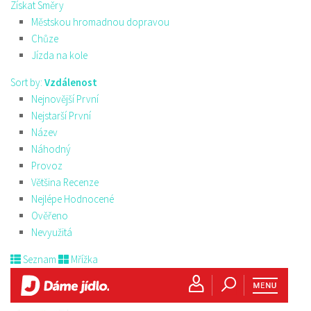
Získat Směry
Městskou hromadnou dopravou
Chůze
Jízda na kole
Sort by:
Vzdálenost
Nejnovější První
Nejstarší První
Název
Náhodný
Provoz
Většina Recenze
Nejlépe Hodnocené
Ověřeno
Nevyužitá
Seznam
Mřížka