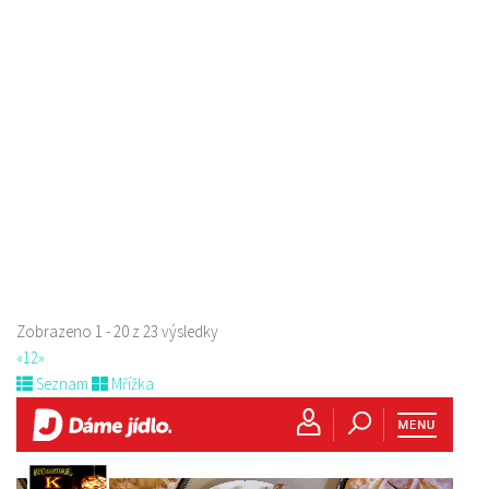
Restaurace Nebe
Restaurace
Prokopa Holého 145/5, Česká Lípa, Česko
0.06 km
725323432
725323432
Web s objednávkou či nabídkou
prodej s sebou a rozvoz
Zobrazeno 1 - 20 z 23 výsledky
«
1
2
»
Seznam
Mřížka