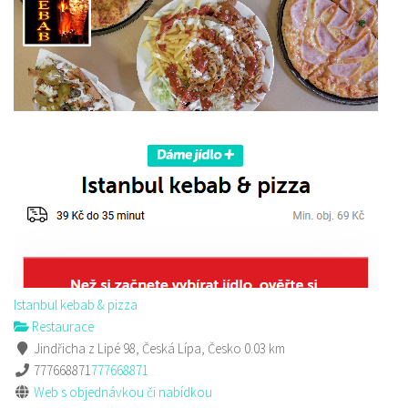
Sushi bar
Restaurace
Sokolská 264 Česká Lípa
0.08 km
606849413
606849413
Web s objednávkou či nabídkou
prodej s sebou
Istanbul kebab & pizza
Restaurace
Jindřicha z Lipé 98, Česká Lípa, Česko
0.03 km
777668871
777668871
Web s objednávkou či nabídkou