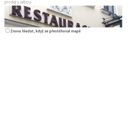
prodej s sebou
Znovu hledat, když se přestěhoval mapě
La pizzeria Genovese
Restaurace
Sokolská 261/26, Česká Lípa, Česko
0.1 km
731009385
731009385
Web s objednávkou či nabídkou
prodej s sebou
Restaurace Nebe