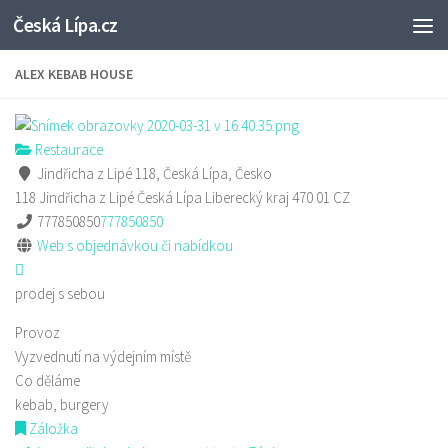
Česká Lípa.cz
Skip to content
ALEX KEBAB HOUSE
Restaurace
Jindřicha z Lipé 118, Česká Lípa, Česko
118 Jindřicha z Lipé
Česká Lípa
Liberecký kraj
470 01
CZ
777850850
777850850
Web s objednávkou či nabídkou
prodej s sebou
Provoz
Vyzvednutí na výdejním místě
Co děláme
kebab, burgery
Záložka